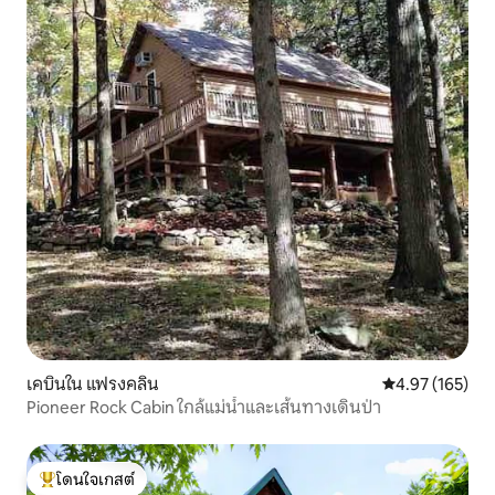
เคบินใน แฟรงคลิน
คะแนนเฉลี่ย 4.9
4.97 (165)
Pioneer Rock Cabin ใกล้แม่น้ำและเส้นทางเดินป่า
โดนใจเกสต์
โดนใจเกสต์ที่สุด