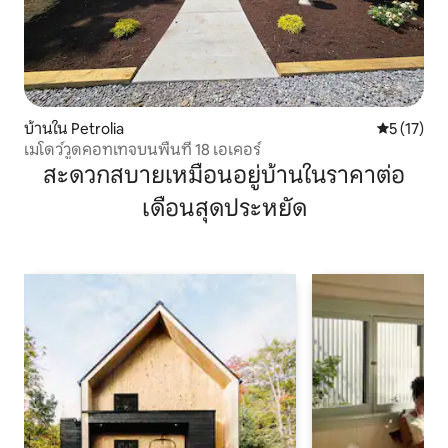
บ้านใน Petrolia
คะแนนเฉลี่ย
5 (17)
เมโดว์วูดคอทเทจบนพื้นที่ 18 เอเคอร์
สะดวกสบายเหมือนอยู่บ้านในราคาต่อ
เดือนสุดประหยัด