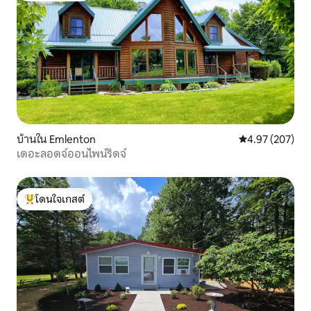
บ้านใน Emlenton
คะแนนเฉลี่ย 4.9
4.97 (207)
เดอะลอดจ์ออนไพน์ริดจ์
โดนใจเกสต์
โดนใจเกสต์ที่สุด