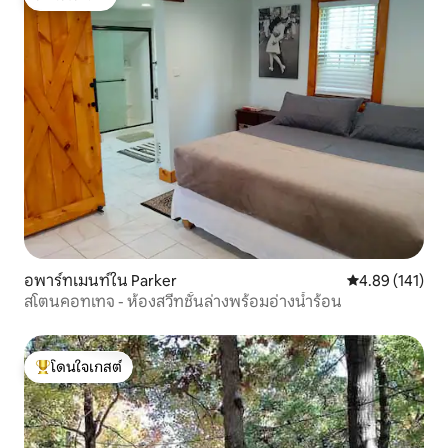
โดนใจเกสต์
อพาร์ทเมนท์ใน Parker
คะแนนเฉลี่ย 4.8
4.89 (141)
สโตนคอทเทจ - ห้องสวีทชั้นล่างพร้อมอ่างน้ำร้อน
โดนใจเกสต์
โดนใจเกสต์ที่สุด