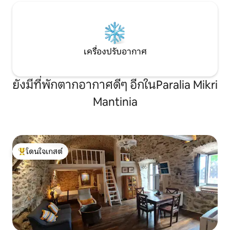
เครื่องปรับอากาศ
ยังมีที่พักตากอากาศดีๆ อีกในParalia Mikri
Μantinia
โดนใจเกสต์
โดนใจเกสต์ที่สุด