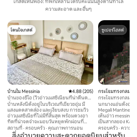
เกสต์เห็นพ้อง: ที่พักเหล่านี้ได้รับคะแนนสูงด้านทำเล
ความสะอาด และอื่นๆ
โดนใจเกสต์
ซูเปอร์โฮสต์
โดนใจเกสต์
ซูเปอร์โฮสต์
บ้านใน Messinia
คะแนนเฉลี่ย 4.88 จาก 5, 205 รีวิว
4.88 (205)
กระโจมทรงกลมใน 
ntineia
บ้านของธีโอ (วิวอ่าวเมสซิเนียนที่น่าตื่นตา
กระโจมทรงกลมในส
ตื่นใจ!)
แคมป์สุดหรู
บ้านหลังนี้ตั้งอยู่ในบริเวณที่เขียวชอุ่ม มี
นกนางแอ่นตั้งอยู่
แสงแดดสาดส่อง และเงียบสงบ การชมวิว
Megali Mantinea บ
อ่าวเมสซิเนียที่ไม่มีที่สิ้นสุด พร้อมดวงอา
เห็นอ่าว messinia
ทิตที่น่าจดจำจะมอบวันหยุดพักผ่อนที่
เป็นสากลของ Kalama
สมบูรณ์แบบให้คุณ ทุกรายละเอียดของการ
ห่างจากทะเล 4 กม. ห
สถานที่
·
ครอบครัว
·
คุณภาพการนอน
ครอบครัว
·
ความคุ้
ตกแต่งภายในที่ได้รับการดูแลด้วยความ
โรงเตี๊ยมที่ยอดเยี
สิ่งอำนวยความสะดวกยอดนิยมสำหรับ