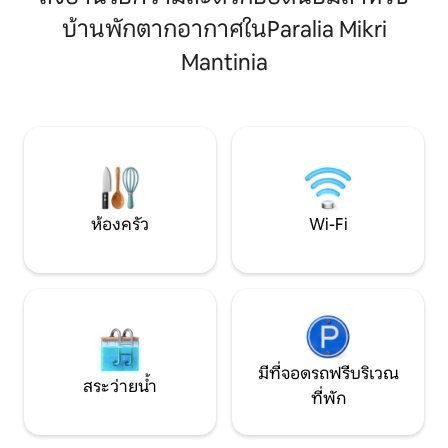
หรูหราและเรียบง่ายจะทำให้คุณตื่นเต้น ขับ
มะกอกที่มีระเบียงบ
บ้านพักตากอากาศในParalia Mikri
รถจากทะเลเพียง 3 นาที ห่างจากร้าน
อย่างน่ารักให้นั่
อาหารและบาร์ริมหาดที่มีชื่อเสียงที่สุดใน
สถานที่แห่งนี้เป็นม
Μantinia
เมสซิเนียเพียงไม่กี่ก้าว แต่เพียง 15 นาทีขับ
เบดแอนด์เบรคฟาส
รถจากเมืองคาลามาตา เราเป็นตัวเลือกที่ดี
เยลลี่และมาร์มาเ
ที่สุดสำหรับการเข้าพักของคุณ
ได้รับคำแนะนำล่วง
ห้องครัว
Wi-Fi
มีที่จอดรถฟรีบริเวณ
สระว่ายน้ำ
ที่พัก