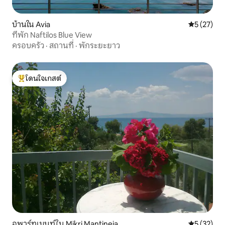
บ้านใน Avia
คะแนนเฉลี่ย
5 (27)
ที่พัก Naftilos Blue View
ครอบครัว
·
สถานที่
·
พักระยะยาว
โดนใจเกสต์
โดนใจเกสต์ที่สุด
อพาร์ทเมนท์ใน Mikri Mantineia
คะแนนเฉลี่ย
5 (32)