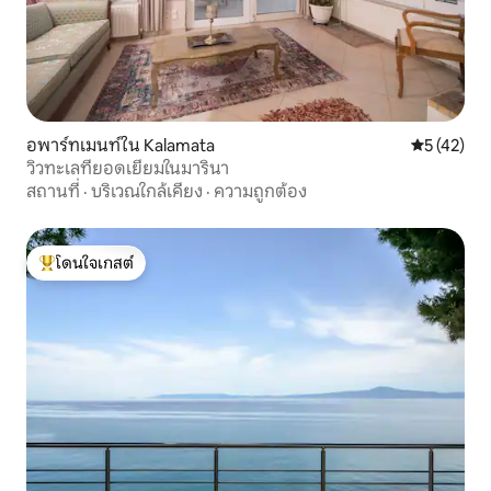
อพาร์ทเมนท์ใน Kalamata
คะแนนเฉลี่ย
5 (42)
วิวทะเลที่ยอดเยี่ยมในมารินา
สถานที่
·
บริเวณใกล้เคียง
·
ความถูกต้อง
โดนใจเกสต์
โดนใจเกสต์ที่สุด