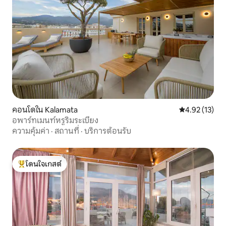
คอนโดใน Kalamata
คะแนนเฉลี่ย 4.
4.92 (13)
อพาร์ทเมนท์หรูริมระเบียง
ความคุ้มค่า
·
สถานที่
·
บริการต้อนรับ
โดนใจเกสต์
โดนใจเกสต์ที่สุด