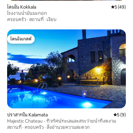
โดมใน Kokkala
คะแนนเฉลี่ย
5 (49)
โรงงานน้ำมันมะกอก
ครอบครัว
·
สถานที่
·
เงียบ
โดนใจเกสต์
โดนใจเกสต์
ปราสาทใน Kalamata
คะแนนเฉลี่
5 (9)
Majestic Chateau - ทิวทัศน์ทะเลและสระว่ายน้ำที่งดงาม
สถานที่
·
ครอบครัว
·
สิ่งอำนวยความสะดวก