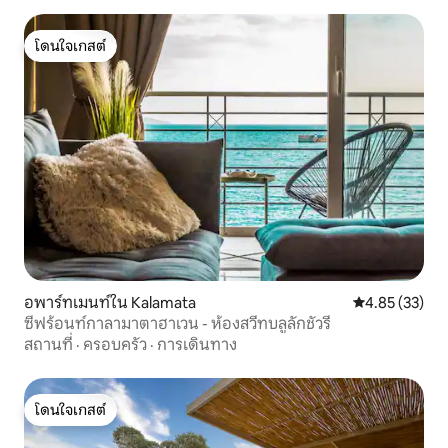
โดนใจเกสต์
โดนใจเกสต์
อพาร์ทเมนท์ใน Kalamata
คะแนนเฉลี่ย 4.
4.85 (33)
ซีฟร้อนท์กาลามาตาฮาเวน - ห้องสวีทบลูลักชัวรี
สถานที่
·
ครอบครัว
·
การเดินทาง
โดนใจเกสต์
โดนใจเกสต์