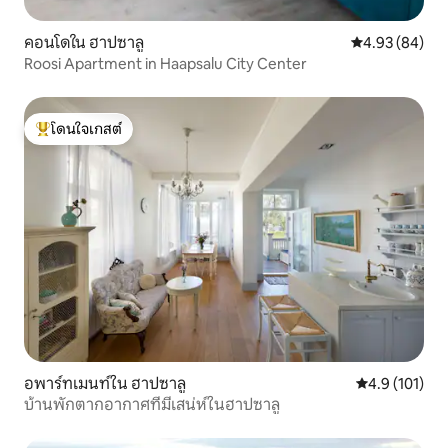
คอนโดใน ฮาปซาลู
คะแนนเฉลี่ย 4.
4.93 (84)
Roosi Apartment in Haapsalu City Center
โดนใจเกสต์
โดนใจเกสต์ที่สุด
อพาร์ทเมนท์ใน ฮาปซาลู
คะแนนเฉลี่ย 4.
4.9 (101)
บ้านพักตากอากาศที่มีเสน่ห์ในฮาปซาลู