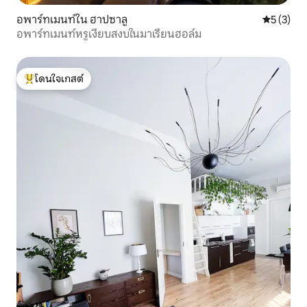
อพาร์ทเมนท์ใน ฮาปซาลู
คะแนนเฉลี่
5 (3)
อพาร์ทเมนท์หรูเงียบสงบในมาเรียนฮอล์ม
โดนใจเกสต์
โดนใจเกสต์ที่สุด