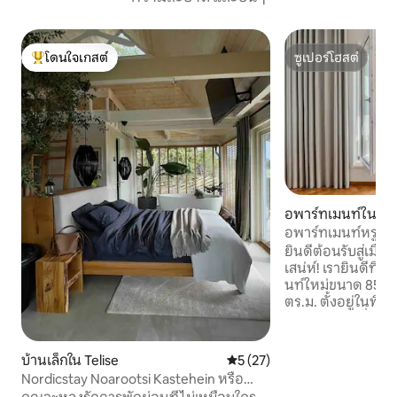
โดนใจเกสต์
ซูเปอร์โฮสต์
โดนใจเกสต์ที่สุด
ซูเปอร์โฮสต์
อพาร์ทเมนท์ใน ฮา
อพาร์ทเมนท์หรูใน
ยินดีต้อนรับสู่เมือง
เสน่ห์! เรายินดีที่จะต้อนรับคุณในอพาร์ทเม
นท์ใหม่ขนาด 85 ตร
ตร.ม. ตั้งอยู่ในพื้นท
จากเมืองเก่าที่มี
ประวัติศาสตร์ ร้าน
อาหารชั้นเยี่ยมเพียงไม่กี่ก้า
บ้านเล็กใน Telise
คะแนนเฉลี่ย 5 จาก 5, 27 รีวิว
5 (27)
ระเบียงที่มีอุปกรณ์
Nordicstay Noarootsi Kastehein หรือ
ทะเล เดินเล่นไปตา
Loojangu villa