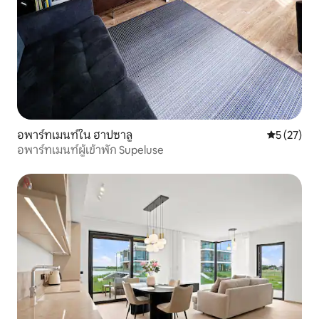
อพาร์ทเมนท์ใน ฮาปซาลู
คะแนนเฉลี่ย
5 (27)
อพาร์ทเมนท์ผู้เข้าพัก Supeluse