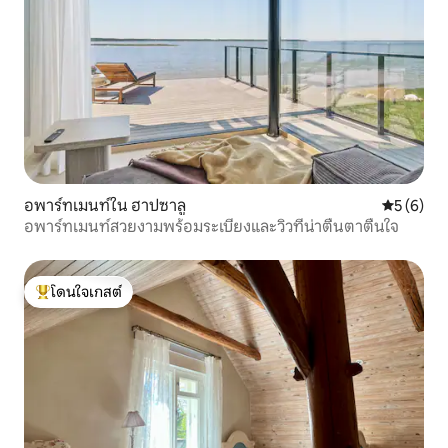
อพาร์ทเมนท์ใน ฮาปซาลู
คะแนนเฉลี่
5 (6)
อพาร์ทเมนท์สวยงามพร้อมระเบียงและวิวที่น่าตื่นตาตื่นใจ
โดนใจเกสต์
โดนใจเกสต์ที่สุด