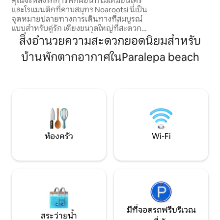
คุณจะหลงรักการพักผ่อนที่ไม่เหมือนใคร
ผ่อนคลายที่ชายหาด
และโรแมนติกที่คาบสมุทร Noarootsi นี่เป็น
คลายที่สปาของโรงแ
จุดหมายปลายทางการเดินทางที่สมบูรณ์
ใช้เวลาเดินเพียง 3 นาที เหมาะสำห
แบบสำหรับคู่รัก เตียงขนาดใหญ่ที่สะดวก
หยุดฤดูร้อนหรือก
สบายกลางบ้านอ่างอาบน้ำขนาดใหญ่
สิ่งอำนวยความสะดวกยอดนิยมสำหรับ
ฤดูหนาว!
สำหรับ 2 คนเพื่อเพลิดเพลินกับปาร์ตี้ฟอง
บ้านพักตากอากาศในParalepa beach
สบู่ ซาวน่าไม้โอ๊คที่ไม่เหมือนใครและเครื่อง
ทำความร้อนไฟฟ้า Huum ที่ทันสมัยสำหรับ
ประสบการณ์ซาวน่าที่ผ่อนคลาย ทั้งฝักบัว
อาบน้ำแบบธรรมดาและแบบสายฝนเพื่อรับ
ช่วงสุดท้ายจากความรู้สึกแบบมินิสปาของ
คุณ และในตอนเช้าคุณเพียงแค่กดเครื่องชง
กาแฟเอสเปรสโซคุณภาพสูงของ Jura และ
เพลิดเพลินกับเครื่องดื่มของคุณ! ด้วยความ
ยินดีอย่างยิ่ง!!
ห้องครัว
Wi-Fi
มีที่จอดรถฟรีบริเวณ
สระว่ายน้ำ