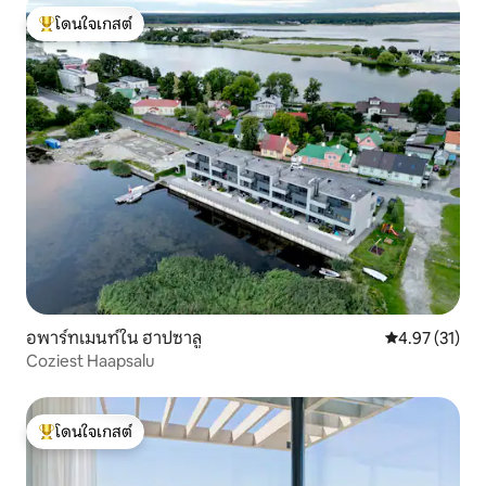
โดนใจเกสต์
โดนใจเกสต์ที่สุด
อพาร์ทเมนท์ใน ฮาปซาลู
คะแนนเฉลี่ย 4.
4.97 (31)
Coziest Haapsalu
โดนใจเกสต์
โดนใจเกสต์ที่สุด