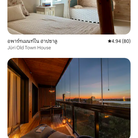
อพาร์ทเมนท์ใน ฮาปซาลู
คะแนนเฉลี่ย 4.9
4.94 (80)
Jüri Old Town House