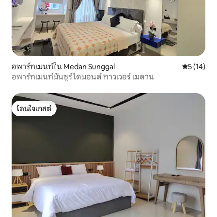
อพาร์ทเมนท์ใน Medan Sunggal
คะแนนเฉลี่ย
5 (14)
อพาร์ทเมนท์มันซูร์ ไดมอนด์ ทาวเวอร์ เมดาน
โดนใจเกสต์
โดนใจเกสต์