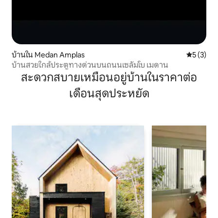
บ้านใน Medan Amplas
คะแนนเฉลี่
5 (3)
บ้านสวยใกล้ประตูทางด่วนบนถนนเซลัมโบ เมดาน
สะดวกสบายเหมือนอยู่บ้านในราคาต่อ
เดือนสุดประหยัด