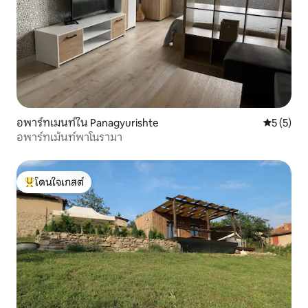
อพาร์ทเมนท์ใน Panagyurishte
คะแนนเฉลี่
5 (5)
อพาร์ทเม้นท์พาโนรามา
โดนใจเกสต์
โดนใจเกสต์ที่สุด