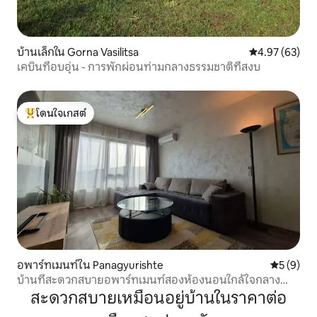
บ้านเล็กใน Gorna Vasilitsa
คะแนนเฉลี่ย 4.
4.97 (63)
เคบินที่อบอุ่น - การพักผ่อนท่ามกลางธรรมชาติที่สงบ
โดนใจเกสต์
โดนใจเกสต์ที่สุด
อพาร์ทเมนท์ใน Panagyurishte
คะแนนเฉลี่
5 (9)
บ้านที่สะดวกสบายอพาร์ทเมนท์สองห้องนอนใกล้ใจกลาง
เมือง
สะดวกสบายเหมือนอยู่บ้านในราคาต่อ