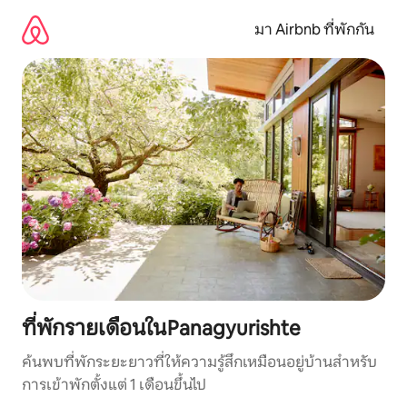
ข้าม
ไป
มา Airbnb ที่พักกัน
ยัง
เนื้อหา
ที่พักรายเดือนในPanagyurishte
ค้นพบที่พักระยะยาวที่ให้ความรู้สึกเหมือนอยู่บ้านสำหรับ
การเข้าพักตั้งแต่ 1 เดือนขึ้นไป