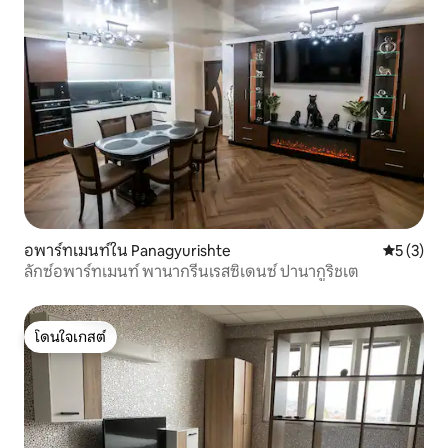
อพาร์ทเมนท์ใน Panagyurishte
คะแนนเฉลี่
5 (3)
ลักซ์อพาร์ทเมนท์ พานากรีนเรสซิเดนซ์ ปานากูริชเต
โดนใจเกสต์
โดนใจเกสต์