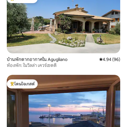
โดนใจเกสต์ที่สุด
บ้านพักตากอากาศใน Agugliano
คะแนนเฉลี่ย 4.9
4.94 (96)
ห้องพัก: ในวิลล่า เควร์เซตติ
โดนใจเกสต์
โดนใจเกสต์ที่สุด