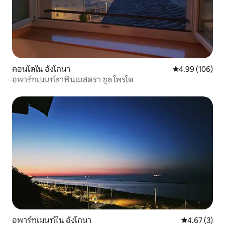
คอนโดใน อังโกนา
คะแนนเฉลี่ย 4.9
4.99 (106)
อพาร์ทเมนท์ลาฟินเนสตรา ซูล โพรโต
อพาร์ทเมนท์ใน อังโกนา
คะแนนเฉลี่ย 4
4.67 (3)