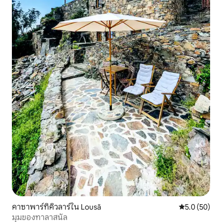
คาซาพาร์ทิคิวลาร์ใน Lousã
คะแนนเฉลี่ย 5
5.0 (50)
มุมของทาลาสนัล