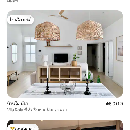
มุมแท้
โดนใจเกสต์
โดนใจเกสต์
บ้านใน มีรา
คะแนนเฉลี่ย 5
5.0 (12)
Vila Rola ที่พักริมชายฝั่งของคุณ
โดนใจเกสต์