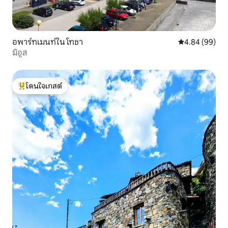
อพาร์ทเมนท์ใน โทชา
คะแนนเฉลี่ย 4.8
4.84 (99)
มิอูส
โดนใจเกสต์
โดนใจเกสต์ที่สุด