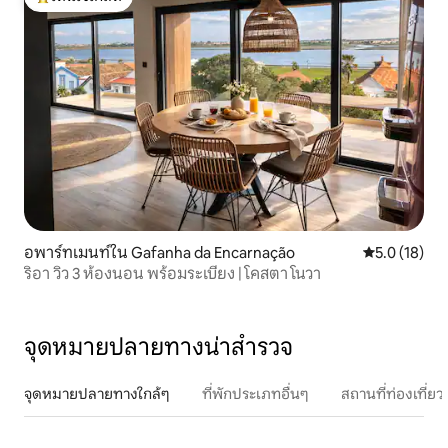
โดนใจเกสต์ที่สุด
อพาร์ทเมนท์ใน Gafanha da Encarnação
คะแนนเฉลี่ย 5
5.0 (18)
ริอา วิว 3 ห้องนอน พร้อมระเบียง | โคสตา โนวา
จุดหมายปลายทางน่าสำรวจ
จุดหมายปลายทางใกล้ๆ
ที่พักประเภทอื่นๆ
สถานที่ท่องเที่