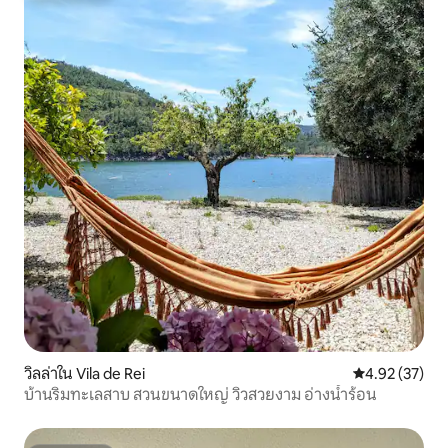
วิลล่าใน Vila de Rei
คะแนนเฉลี่ย 4.
4.92 (37)
บ้านริมทะเลสาบ สวนขนาดใหญ่ วิวสวยงาม อ่างน้ำร้อน