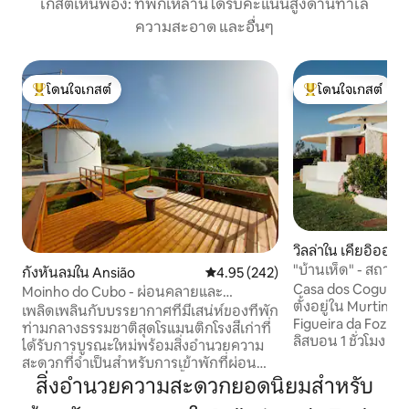
เกสต์เห็นพ้อง: ที่พักเหล่านี้ได้รับคะแนนสูงด้านทำเล
ความสะอาด และอื่นๆ
โดนใจเกสต์
โดนใจเกสต์
โดนใจเกสต์ที่สุด
โดนใจเกสต์ที่สุด
วิลล่าใน เคียอิออส
"บ้านเห็ด" - สถานท
กังหันลมใน Ansião
คะแนนเฉลี่ย 4.95 จาก 5, 242 รีวิว
4.95 (242)
พิเศษ
Casa dos Cogumelo
Moinho do Cubo - ผ่อนคลายและ
ตั้งอยู่ใน Murtinhe
เพลิดเพลินกับธรรมชาติ
เพลิดเพลินกับบรรยากาศที่มีเสน่ห์ของที่พัก
Figueira da Foz ในโ
ท่ามกลางธรรมชาติสุดโรแมนติกโรงสีเก่าที่
ลิสบอน 1 ชั่วโมง 30
ได้รับการบูรณะใหม่พร้อมสิ่งอำนวยความ
ประกอบด้วยบ้านอิสระ
สะดวกที่จำเป็นสำหรับการเข้าพักที่ผ่อน
ทัศน์ธรรมชาติที่ไม
คลายท่ามกลางธรรมชาติ ตั้งอยู่บน
สิ่งอำนวยความสะดวกยอดนิยมสำหรับ
ชายหาดได้โดยตรงแล
Camino de Santiago และ Rota Carmelita