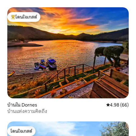
โดนใจเกสต์
โดนใจเกสต์ที่สุด
บ้านใน Dornes
คะแนนเฉลี่ย 4.9
4.98 (66)
บ้านแห่งความคิดถึง
โดนใจเกสต์
โดนใจเกสต์