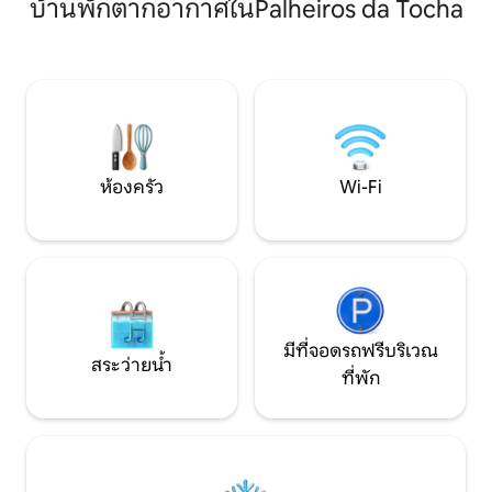
ระหว่างเทือกเขา B
บ้านพักตากอากาศในPalheiros da Tocha
de Fatima วิวมุมกว้างเหนือทุ่งนาและเนิน
สถานที่พักผ่อนที่
เขามีทางเดินสำหรับคนเดินหรือปั่น
พักผ่อนและการพัก
จักรยานอยู่รอบๆ อยู่ใกล้กับ Ansião,
เพื่อนฝูง
Penela, Condeixa, Conímbriga, Pombal,
Tomar และ Coimbra มีการเข้าถึงทางหลวง
4 สายที่อยู่ห่างออกไปไม่ถึง 20 กม.
ห้องครัว
Wi-Fi
มีที่จอดรถฟรีบริเวณ
สระว่ายน้ำ
ที่พัก