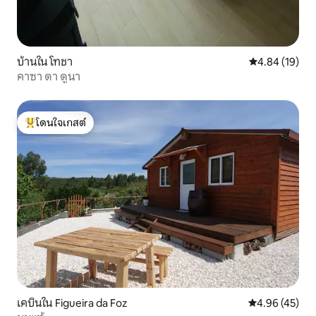
บ้านใน โทชา
คะแนนเฉลี่ย 4.
4.84 (19)
คาซา ดา ดูนา
โดนใจเกสต์
โดนใจเกสต์ที่สุด
เคบินใน Figueira da Foz
คะแนนเฉลี่ย 4.
4.96 (45)