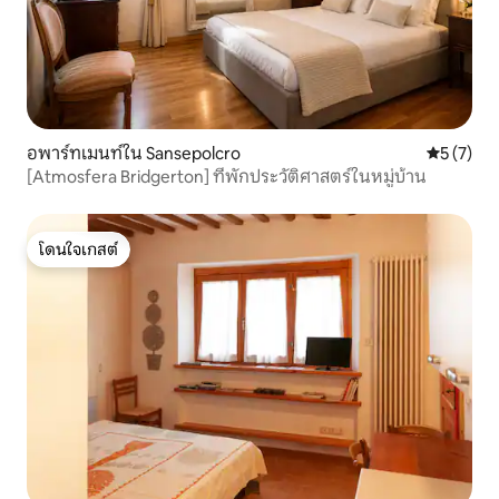
อพาร์ทเมนท์ใน Sansepolcro
คะแนนเฉลี่
5 (7)
[Atmosfera Bridgerton] ที่พักประวัติศาสตร์ในหมู่บ้าน
โดนใจเกสต์
โดนใจเกสต์