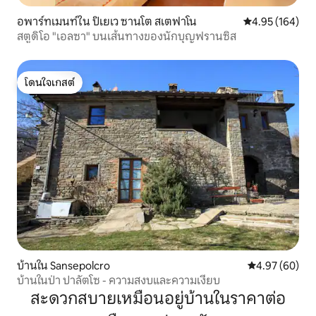
อพาร์ทเมนท์ใน ปิเยเว ซานโต สเตฟาโน
คะแนนเฉลี่ย 4.9
4.95 (164)
สตูดิโอ "เอลซา" บนเส้นทางของนักบุญฟรานซิส
โดนใจเกสต์
โดนใจเกสต์
บ้านใน Sansepolcro
คะแนนเฉลี่ย 4.
4.97 (60)
บ้านในป่า ปาลัตโซ - ความสงบและความเงียบ
สะดวกสบายเหมือนอยู่บ้านในราคาต่อ