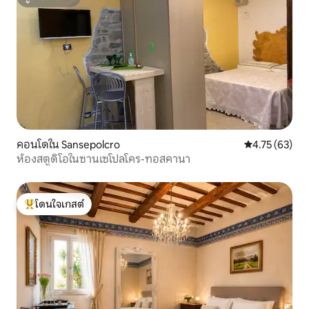
ซูเปอร์โฮสต์
คอนโดใน Sansepolcro
คะแนนเฉลี่ย 4.
4.75 (63)
ห้องสตูดิโอในซานเซโปลโคร-ทอสคานา
โดนใจเกสต์
โดนใจเกสต์ที่สุด