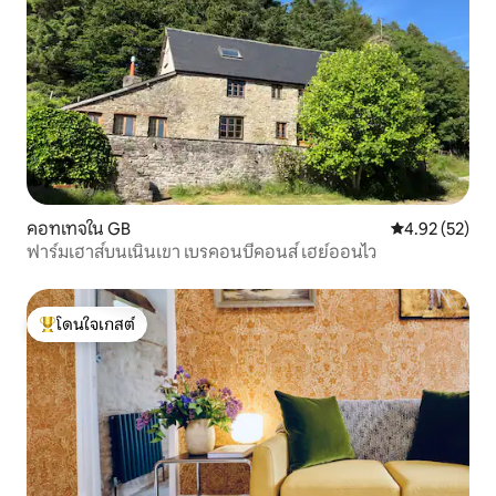
คอทเทจใน GB
คะแนนเฉลี่ย 4.
4.92 (52)
ฟาร์มเฮาส์บนเนินเขา เบรคอนบีคอนส์ เฮย์ออนไว
โดนใจเกสต์
โดนใจเกสต์ที่สุด