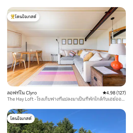
โดนใจเกสต์
โดนใจเกสต์ที่สุด
ลอฟท์ใน Clyro
คะแนนเฉลี่ย 4.9
4.98 (127)
The Hay Loft - โรงเก็บฟางที่แปลงมาเป็นที่พักใกล้กับเฮย์ออน
ไว
โดนใจเกสต์
โดนใจเกสต์