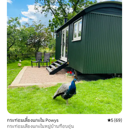
กระท่อมเลี้ยงแกะใน Powys
คะแนนเฉลี่ย
5 (69)
กระท่อมเลี้ยงแกะในหมู่บ้านที่อบอุ่น