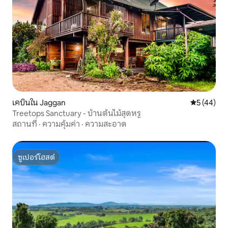
เคบินใน Jaggan
คะแนนเฉลี่ย
5 (44)
Treetops Sanctuary - บ้านต้นไม้สุดหรู
สถานที่
·
ความคุ้มค่า
·
ความสะอาด
ซูเปอร์โฮสต์
ซูเปอร์โฮสต์