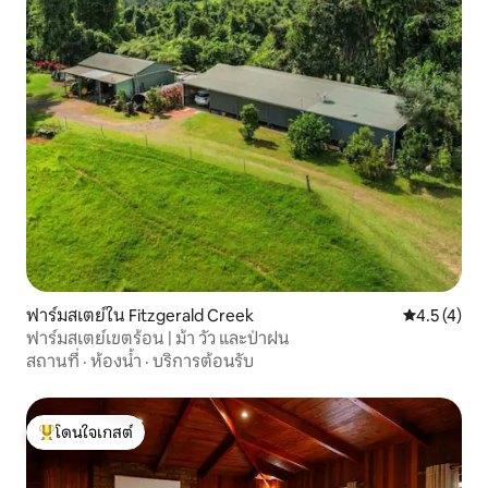
ฟาร์มสเตย์ใน Fitzgerald Creek
คะแนนเฉลี่ย 
4.5 (4)
ฟาร์มสเตย์เขตร้อน | ม้า วัว และป่าฝน
สถานที่
·
ห้องน้ำ
·
บริการต้อนรับ
โดนใจเกสต์
โดนใจเกสต์ที่สุด