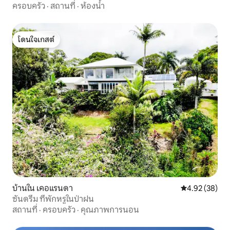
ครอบครัว
·
สถานที่
·
ห้องน้ำ
โดนใจเกสต์
โดนใจเกสต์
บ้านใน เคอแรนดา
คะแนนเฉลี่ย 4.
4.92 (38)
ซันดรีม ที่พักหรูในป่าฝน
สถานที่
·
ครอบครัว
·
คุณภาพการนอน