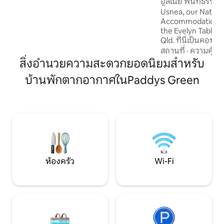
อูสเนีย พื้นที่ธรรมช
สงบขนาด 2.6 เอเคอร์ ห่างจากมอสแมน
Usnea, our Nature
กอร์จเพียง 5 นาที ห่างจากพอร์ตดักลาส
Accommodation Sp
และชายหาดโดยรอบ 15 นาที และขับรถ
the Evelyn Tablela
เพียง 5 นาทีไปยังสิ่งอำนวยความสะดวกใน
Qld. ที่นี่เป็นคอทเท
เมือง
อำนวยความสะดวก
สถานที่
·
ความคุ้มค่
ที่ราบสูง ล้อมรอบ
สิ่งอำนวยความสะดวกยอดนิยมสำหรับ
สวนที่สร้างขึ้น และ
บ้านพักตากอากาศในPaddys Green
เมตรมีทั้งฤดูร้อน
ที่อบอุ่น คอทเทจ
ศิลปะทั้งภายในแล
แรงบันดาลใจ ความ
สะดวกสบายทั้งหมดท
การสำรวจป่าและสิ่
เรา
ห้องครัว
Wi-Fi