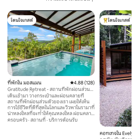
โดนใจเกสต์
โดนใจเกสต์
โดนใจเกสต์
โดนใจเกสต์ที่สุด
ที่พักใน มอสแมน
คะแนนเฉลี่ย 4.88 จาก 5, 128 รีวิว
4.88 (128)
Gratitude Retreat - สถานที่พักผ่อนส่วน
ตัว วิวไม่มีที่สิ้นสุด
เดินเข้ามา วางกระเป๋าและผ่อนคลายที่
สถานที่พักผ่อนส่วนตัวของเรา เผยให้เห็น
การใช้ชีวิตที่ดีที่สุดในโลกและวิวพาโนรามาที่
น่าหลงใหลที่จะทำให้คุณหลงใหล ผ่อนคลาย
และรับความเย็นอย่างมีสไตล์ด้วยสระว่าย
ครอบครัว
·
สถานที่
·
บริการต้อนรับ
น้ำอินฟินิตี้ขอบลึกที่มีน้ำทะเล ช่วยให้คุณได้
ดื่มด่ำกับป่าฝนที่สวยงามและวิวที่ไม่มีที่สิ้น
คอทเทจใน Evelyn
สุด คอรัลซีไดรฟ์ตั้งอยู่บนสวนป่าฝนที่เงียบ