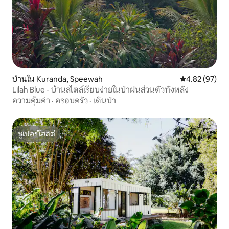
บ้านใน Kuranda, Speewah
คะแนนเฉลี่ย 4.
4.82 (97)
Lilah Blue - บ้านสไตล์เรียบง่ายในป่าฝนส่วนตัวทั้งหลัง
ความคุ้มค่า
·
ครอบครัว
·
เดินป่า
ซูเปอร์โฮสต์
ซูเปอร์โฮสต์