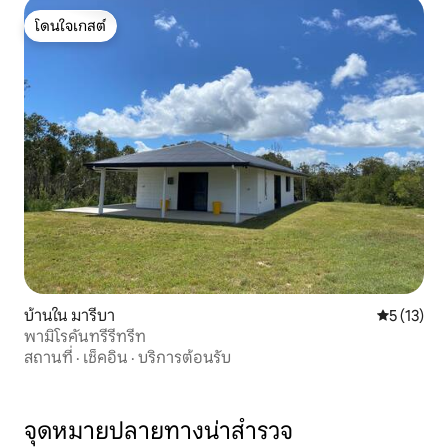
โดนใจเกสต์
โดนใจเกสต์
บ้านใน มารีบา
คะแนนเฉลี่ย
5 (13)
พามิโรคันทรีรีทรีท
สถานที่
·
เช็คอิน
·
บริการต้อนรับ
จุดหมายปลายทางน่าสำรวจ