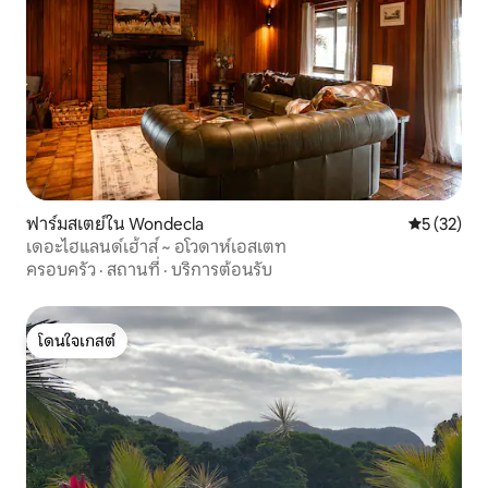
ฟาร์มสเตย์ใน Wondecla
คะแนนเฉลี่ย
5 (32)
เดอะไฮแลนด์เฮ้าส์ ~ อโวดาห์เอสเตท
ครอบครัว
·
สถานที่
·
บริการต้อนรับ
โดนใจเกสต์
โดนใจเกสต์