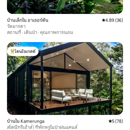
บ้านเล็กใน อาเธอร์ตัน
คะแนนเฉลี่ย 4.
4.89 (36)
วัดมารดา
สถานที่
·
เดินป่า
·
คุณภาพการนอน
โดนใจเกสต์
โดนใจเกสต์ที่สุด
บ้านใน Kamerunga
คะแนนเฉลี่ย
5 (78)
สโตนี่ทรีเฮ้าส์ | ที่พักหรูในป่าฝนแคนส์