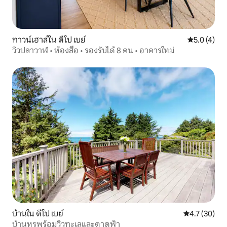
ทาวน์เฮาส์ใน ดีโป เบย์
คะแนนเฉลี่ย 
5.0 (4)
วิวปลาวาฬ • ห้องสื่อ • รองรับได้ 8 คน • อาคารใหม่
บ้านใน ดีโป เบย์
คะแนนเฉลี่ย 4
4.7 (30)
บ้านหรูพร้อมวิวทะเลและดาดฟ้า