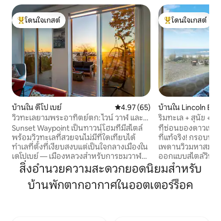
โดนใจเกสต์
โดนใจเกสต์
โดนใจเกสต์ที่สุด
โดนใจเกสต์ที่สุด
บ้านใน ดีโป เบย์
คะแนนเฉลี่ย 4.97 จาก 5, 65 รีวิว
4.97 (65)
บ้านใน Lincoln Be
วิวทะเลยามพระอาทิตย์ตก: ไวน์ วาฬ และ
ริมทะเล + สุนัข + อ
ความสนุกสนานสำหรับครอบครัว
สุดงดงาม!
Sunset Waypoint เป็นทาวน์โฮมที่มีสไตล์
ที่ซ่อนของดาวเนปจ
พร้อมวิวทะเลที่สวยจนไม่มีที่ใดเทียบได้
ที่แท้จริง! กรอบหน้าต่างสูงจากพื้นจรด
ทำเลที่ตั้งที่เงียบสงบแต่เป็นใจกลางเมืองใน
เพดานวิวมหาสมุทรแ
เดโปเบย์ — เมืองหลวงสำหรับการชมวาฬ
ออกแบบสไตล์วินเทจท
ของแปซิฟิกตะวันตกเฉียงเหนือ — ช่วยให้
เหมือนบ้านริมชาย
สิ่งอำนวยความสะดวกยอดนิยมสำหรับ
เดินทางไปยังสถานที่ท่องเที่ยยอดนิยมของ
พื้นที่ที่น่าอยู่แล
บ้านพักตากอากาศในออตเตอร์ร็อค
ชายฝั่งได้ง่าย จุดเด่นบางประการ: เดินไม่
บ้านหลังนี้เหมาะส
นานถึงร้านค้าและร้านอาหารที่น่าตื่นตา
กับครอบครัวและเพื
ตื่นใจ ห่างจากหาดทรายที่เงียบสงบ 3 นาที
ชวนให้คุณดื่มด่ำกับ
เป็นมิตรกับครอบครัวด้วยหนังสือ วิดีโอและ
ส่วนที่ดีที่สุดคืออ