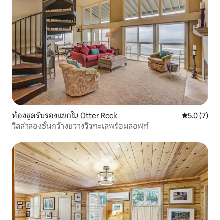
ห้องชุดรับรองแขกใน Otter Rock
คะแนนเฉลี่ย 
5.0 (7)
วิลล่าสองชั้นกว้างขวางวิวทะเลพร้อมลอฟท์