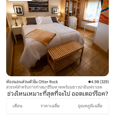
ห้องนอนส่วนตัวใน Otter Rock
คะแนนเฉลี่ย 4.98
4.98 (329)
สวรรค์สำหรับการทำสมาธิริมหาดพร้อมซาวน่าอินฟราเรด
ช่วงไหนเหมาะที่สุดที่จะไป ออตเตอร์ร็อค?
เดือน
ราคาเฉลี่ย
อุณหภูมิเฉลี่ย