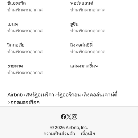
ซีแอตเทิล
พอร์ตแลนด์
บ้านพักตากอากาศ
บ้านพักตากอากาศ
เบนดฺ
ยูจีน
บ้านพักตากอากาศ
บ้านพักตากอากาศ
วิกทอเรีย
ลิงคอล์นซิตี้
บ้านพักตากอากาศ
บ้านพักตากอากาศ
ชายหาด
แสดงมากขึ้น
บ้านพักตากอากาศ
Airbnb
สหรัฐอเมริกา
รัฐออริกอน
ลิงคอล์นเคาน์ตี้
ออตเตอร์ร็อค
© 2026 Airbnb, Inc.
ความเป็นส่วนตัว
เงื่อนไข