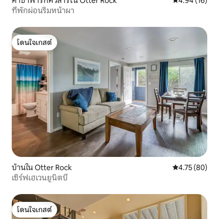
คาซาพาร์ทิคิวลาร์ใน Otter Rock
คะแนนเฉลี่ย 4.
4.94 (16)
ที่พักผ่อนริมหน้าผา
โดนใจเกสต์
โดนใจเกสต์
บ้านใน Otter Rock
คะแนนเฉลี่ย 4.
4.75 (80)
เซิร์ฟเฮเวนยูนิตบี
โดนใจเกสต์
โดนใจเกสต์