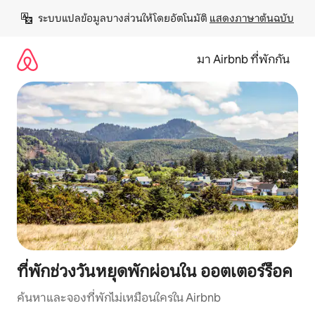
ข้าม
ระบบแปลข้อมูลบางส่วนให้โดยอัตโนมัติ 
แสดงภาษาต้นฉบับ
ไป
ยัง
เนื้อหา
มา Airbnb ที่พักกัน
ที่พักช่วงวันหยุดพักผ่อนใน ออตเตอร์ร็อค
ค้นหาและจองที่พักไม่เหมือนใครใน Airbnb