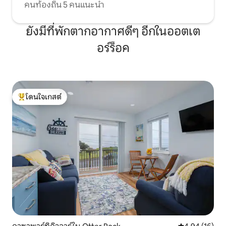
คนท้องถิ่น 5 คนแนะนำ
ยังมีที่พักตากอากาศดีๆ อีกในออตเต
อร์ร็อค
โดนใจเกสต์
โดนใจเกสต์ที่สุด