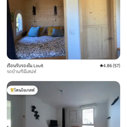
เรือนรับรองใน Louit
คะแนนเฉลี่ย 4.
4.86 (57)
รถบ้านที่มีเสน่ห์
โดนใจเกสต์
โดนใจเกสต์ที่สุด