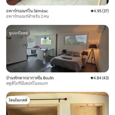
อพาร์ทเมนท์ใน Séméac
คะแนนเฉลี่ย 4.
4.95 (37)
อพาร์ทเมนท์สำหรับ 2 คน
ซูเปอร์โฮสต์
ซูเปอร์โฮสต์
บ้านพักตากอากาศใน Boulin
คะแนนเฉลี่ย 4.
4.84 (43)
สตูดิโอที่มีเสน่ห์ในชนบท
โดนใจเกสต์
โดนใจเกสต์