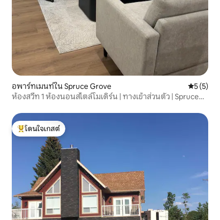
อพาร์ทเมนท์ใน Spruce Grove
คะแนนเฉลี่
5 (5)
ห้องสวีท 1 ห้องนอนสไตล์โมเดิร์น | ทางเข้าส่วนตัว | Spruce
Grove
โดนใจเกสต์
โดนใจเกสต์ที่สุด