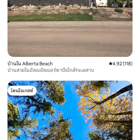
บ้านใน Alberta Beach
คะแนนเฉลี่ย 4.9
4.92 (118)
บ้านสวยในอัลเบอัลเบอร์ตาบีชใกล้ทะเลสาบ
โดนใจเกสต์
โดนใจเกสต์