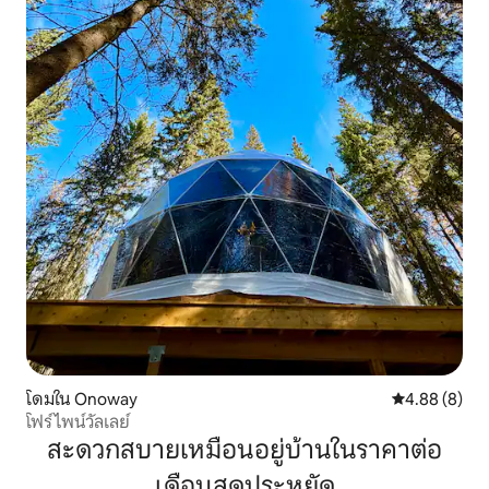
โดมใน Onoway
คะแนนเฉลี่ย 4
4.88 (8)
โฟร์ไพน์วัลเลย์
สะดวกสบายเหมือนอยู่บ้านในราคาต่อ
เดือนสุดประหยัด