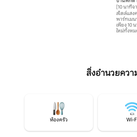
บ้านพักต
กัน พร้อมพื้นที่สีเขียวรั้วส่วนตัวขนาดใหญ่ที่
gnana
[10 นาทีจ
พวกเขาสามารถใช้ได้ เราตั้งอยู่บนเส้นทางวี
เนลโล
อามาติลดิกาเดลโวลโตซานโต ห่างจากคา
สไตล์แสงคว
โนสซาไม่กี่กิโลเมตร
พาร์ทเมนท
เพียง 10 นาที บ้านหลังนี้ได้รับก
ใหม่ทั้ง
ความใส่ใจประกอบด้ว
ใหญ่: ห้อ
ครัวที่มี
มาขนาดใหญ
- ห้องน้ำพร้อมฝักบั
จอดรถส่วนตัว โอเอซิสแห่งก
สิ่งอำนวยคว
ธรรมชาติใ
ทั้งหมดขอ
ห้องครัว
Wi-F