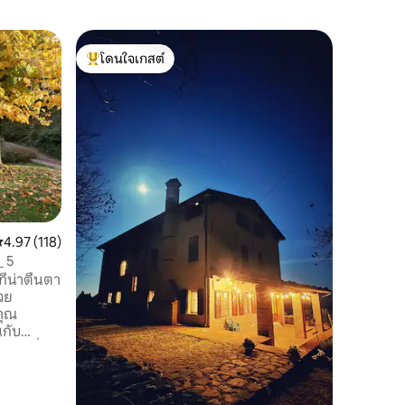
บ้านใน Re
โดนใจเกสต์
โดนใจ
ที่พักของ
โดนใจเกสต์ที่สุด
โดนใจเกส
ปัจจุบันฟ
พักตากอ
L'Abitazi
แยกสองแห่
ห้องนอน 
หาก เหมา
ต้องการเข
ของเทือก
อยู่ท่า
ะแนนเฉลี่ย 4.97 จาก 5, 118 รีวิว
4.97 (118)
ที่เงียบส
สวนขนาดใ
_ 5
ครบครัน
ี่น่าตื่นตา
วย
คุณ
กับ
เช่าที่พัก
ด์เบรคฟาสท์
นมิตรมี
น ทำเลที่