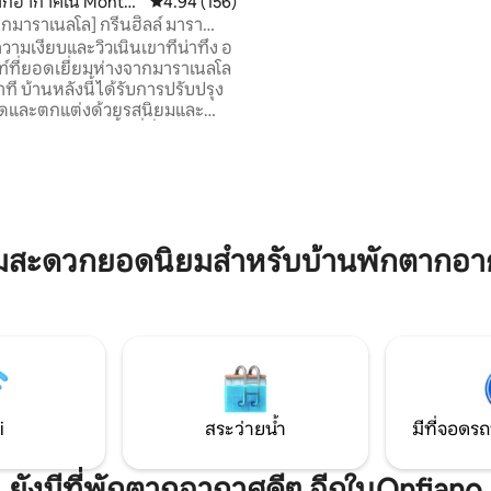
ากอากาศใน Monta
คะแนนเฉลี่ย 4.94 จาก 5, 156 รีวิว
4.94 (156)
ยอดเยี่ยมระหว่างโบโลญญาและ
ากมาราเนลโล] กรีนฮิลล์ มารา
ห่างจากทางออกมอเตอร์เวย์ 10 
ามเงียบและวิวเนินเขาที่น่าทึ่ง อ
จากสนามบินโบโลญญา 30 ฟุต อ
์ที่ยอดเยี่ยมห่างจากมาราเนลโล
ชมพระอาทิตย์ตกดินที่นี่ยังมีไวน์
ารปรับปรุง
อีก!
หมดและตกแต่งด้วยรสนิยมและ
ย: - พื้นที่นั่งเล่นขนาด
งนั่งเล่นพร้อมโซฟาเบดและห้อง
อุปกรณ์ครบครัน - ระเบียงพาโนรา
่ - ห้องเตียงใหญ่มีสไตล์ 2 ห้อง
ว Wi-Fi ทรงพลังและที่
ารพักผ่อนและ
ามสะดวกยอดนิยมสำหรับบ้านพักตากอา
ช้เวลาขับรถ 10 นาทีจากบริการ
งเมือง!
i
สระว่ายน้ำ
มีที่จอดรถ
ยังมีที่พักตากอากาศดีๆ อีกในOnfiano