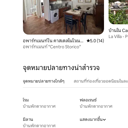
บ้านใน C
La Villa 
อพาร์ทเมนท์ใน คาสเตลโนโวเนม
คะแนนเฉลี่ย 5.0 จาก 5,
5.0 (14)
อนติ
อพาร์ทเมนท์ “Centro Storico”
จุดหมายปลายทางน่าสำรวจ
จุดหมายปลายทางใกล้ๆ
สถานที่ท่องเที่ยวยอดนิยมในล
โรม
ฟลอเรนซ์
บ้านพักตากอากาศ
บ้านพักตากอากาศ
มิลาน
แสดงมากขึ้น
บ้านพักตากอากาศ