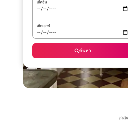
เช็คอิน
เช็คเอาท์
ค้นหา
เกสต