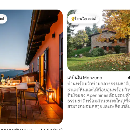
ต์
โดนใจเกสต์
ต์
โดนใจเกสต์ที่สุด
81 รีวิว
เคบินใน Monzuno
ค
บ้านพร้อมวิวท่ามกลางธรรมชาติ
ชาเลต์หินและไม้ที่อบอุ่นพร้อมวิวท
ตื่นใจของ Apennines ล้อมรอบด้
ธรรมชาติพร้อมสวนขนาดใหญ่ที่
สามารถผ่อนคลายและเพลิดเพลิน
พระอาทิตย์ตกที่งดงาม เรายินดีให้
ที่ชั้นล่างซึ่งมีไว้สำหรับเบดแอน
โดยเฉพาะห้องพักที่อบอุ่นและเป็
ทางเข้าแยกต่างหากและนำไปสู่สว