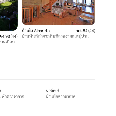
บ้านใน Albareto
คะแนนเฉลี่ย 4.84 จาก 5,
4.84 (44)
บ้านหินที่ทำจากหินที่สวยงามในหมู่บ้าน
คะแนนเฉลี่ย 4.93 จาก 5, 44 รีวิว
4.93 (44)
งบบนเทือก
ง
มาร์แซย์
านพักตากอากาศ
บ้านพักตากอากาศ