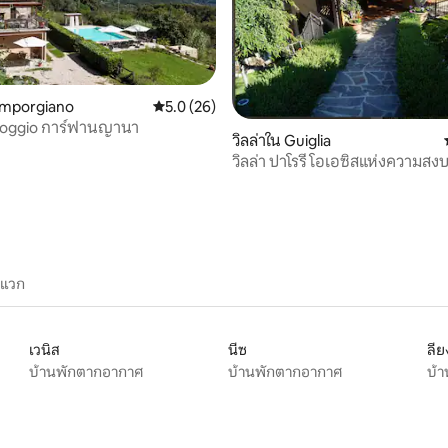
amporgiano
คะแนนเฉลี่ย 5.0 จาก 5, 26 รีวิว
5.0 (26)
- Poggio การ์ฟานญานา
วิลล่าใน Guiglia
 14 รีวิว
วิลล่า ปาโรรี โอเอซิสแห่งความส
เขาแอพเพนนีน
ะแวก
เวนิส
นีซ
ลีย
บ้านพักตากอากาศ
บ้านพักตากอากาศ
บ้