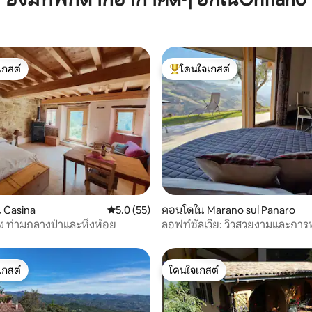
เกสต์
โดนใจเกสต์
์ที่สุด
โดนใจเกสต์ที่สุด
45 รีวิว
 Casina
คะแนนเฉลี่ย 5.0 จาก 5, 55 รีวิว
5.0 (55)
คอนโดใน Marano sul Panaro
ง ท่ามกลางป่าและหิ่งห้อย
ลอฟท์ซัลเวีย: วิวสวยงามและการ
ท่ามกลางธรรมชาติ
เกสต์
โดนใจเกสต์
์ที่สุด
โดนใจเกสต์