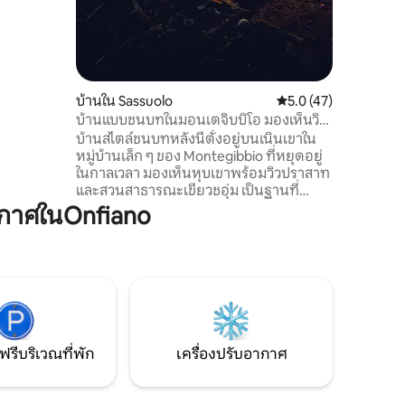
ฟลอเรนซ์
ฟุตและห่าง
ย่าพลาด
ดีๆสักแก้ว
บ้านใน Sassuolo
คะแนนเฉลี่ย 5.0 จาก 5,
5.0 (47)
บ้านแบบชนบทในมอนเตจิบบิโอ มองเห็นวิว
ปราสาท
บ้านสไตล์ชนบทหลังนี้ตั้งอยู่บนเนินเขาใน
หมู่บ้านเล็ก ๆ ของ Montegibbio ที่หยุดอยู่
ในกาลเวลา มองเห็นหุบเขาพร้อมวิวปราสาท
และสวนสาธารณะเขียวชอุ่ม เป็นฐานที่
สมบูรณ์แบบสำหรับการสำรวจมอเตอร์วัล
กาศในOnfiano
เลย์... หรือเป็นสถานที่ที่เหมาะสำหรับการไม่
ต้องการไปที่อื่น ทำเลดีแต่อยู่ในบรรยากาศ
เงียบสงบ: 5 นาทีจากซัสซูโอโล ห่างจากเขต
อนุรักษ์ธรรมชาตินิราโน 13 นาที 20 นาทีจาก
พิพิธภัณฑ์เฟอร์รารี่ในมาราเนลโล ห่างโม
เดนา 30 นาที ห่างจาก RCF Arena 40 นาที
ฟรีบริเวณที่พัก
เครื่องปรับอากาศ