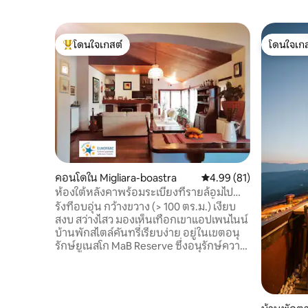
โดนใจเกสต์
โดนใจเกส
โดนใจเกสต์ที่สุด
โดนใจเกส
คอนโดใน Migliara-boastra
คะแนนเฉลี่ย 4.99 จาก 5, 
4.99 (81)
ห้องใต้หลังคาพร้อมระเบียงที่รายล้อมไป
ด้วยต้นไม้สูง 625 เมตรเหนือระดับน้ำทะเล
รังที่อบอุ่น กว้างขวาง (> 100 ตร.ม.) เงียบ
สงบ สว่างไสว มองเห็นเทือกเขาแอปเพนไนน์
บ้านพักสไตล์คันทรี่เรียบง่าย อยู่ในเขตอนุ
รักษ์ยูเนสโก MaB Reserve ซึ่งอนุรักษ์ความ
หลากหลายทางชีวภาพของอิตาลีไว้ 70%
ที่พักได้รับการรับรองจากยุโรปสำหรับการ
ท่องเที่ยวอย่างยั่งยืนในพื้นที่คุ้มครอง
(CETS2) เรายินดีต้อนรับสุนัขของคุณเช่น