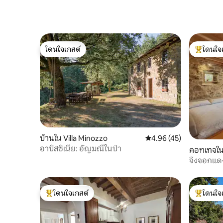
โดนใจเกสต์
โดนใจ
โดนใจเกสต์
โดนใจเกสต
บ้านใน Villa Minozzo
คะแนนเฉลี่ย 4.96 จาก 5, 
4.96 (45)
อาบิสซิเนีย: อัญมณีในป่า
คอทเทจใน
จิ้งจอกแด
โดนใจเกสต์
โดนใจ
โดนใจเกสต์ที่สุด
โดนใจเกสต