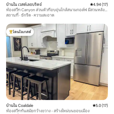
บ้านใน เวสต์เลธบริดจ์
คะแนนเฉลี่ย 4.
4.94 (17)
ห้องสวีท Canyon ส่วนตัวที่อบอุ่นใกล้สนามกอล์ฟ มีสวนหลัง
บ้าน
สถานที่
·
ซักรีด
·
ความสะอาด
โดนใจเกสต์
โดนใจเกสต์ที่สุด
บ้านใน Coaldale
คะแนนเฉลี่ย 5
5.0 (17)
ห้องสวีททันสมัยกว้างขวาง - สร้างใหม่บนขอบเมือง