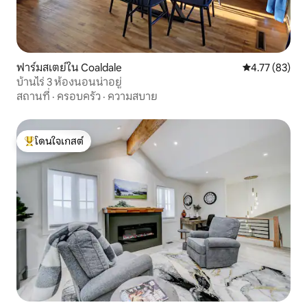
ฟาร์มสเตย์ใน Coaldale
คะแนนเฉลี่ย 4.
4.77 (83)
บ้านไร่ 3 ห้องนอนน่าอยู่
สถานที่
·
ครอบครัว
·
ความสบาย
โดนใจเกสต์
โดนใจเกสต์ที่สุด