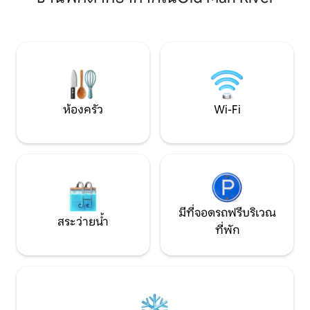
อุปกรณ์ครบครัน • ฝักบัวอาบน้ำแบบสาย
ธรรมชาติ Wi-Fi ควา
ฝนสุดหรู • คัดสรรมาอย่างพิถีพิถัน ●และ
ห้องซักรีดส่วนตัว แ
สิ่งอำนวยความสะดวกที่พิถีพิถันอีก
ห้องนอนขนาดคิงไซส
มากมาย ผู้เข้าพักพูดอยู่เสมอว่า "เราไม่
เต็มรูปแบบ 2 ห้อง 
อยากออกจากที่นี่"
ประสบการณ์ที่เงี
ห้องครัว
Wi-Fi
มีที่จอดรถฟรีบริเวณ
สระว่ายน้ำ
ที่พัก