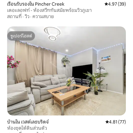
เรือนรับรองใน Pincher Creek
คะแนนเฉลี่ย 4.
4.97 (39)
เดอะลอฟท์ - ห้องสวีททันสมัยพร้อมวิวภูเขา
สถานที่
·
วิว
·
ความสบาย
ซูเปอร์โฮสต์
ซูเปอร์โฮสต์
บ้านใน เวสต์เลธบริดจ์
คะแนนเฉลี่ย 4.
4.81 (77)
ห้องชุดใต้ดินส่วนตัว