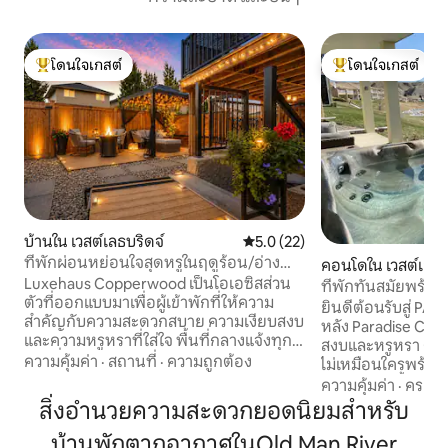
โดนใจเกสต์
โดนใจเกสต์
โดนใจเกสต์ที่สุด
โดนใจเกสต์ที่สุด
บ้านใน เวสต์เลธบริดจ์
คะแนนเฉลี่ย 5.0 จาก 5, 22 รีวิว
5.0 (22)
ที่พักผ่อนหย่อนใจสุดหรูในฤดูร้อน/อ่างน้ำ
คอนโดใน เวสต์เลธบ
ร้อน/โต๊ะก่อกองไฟ/เตียงคิงไซส์
Luxehaus Copperwood เป็นโอเอซิสส่วน
ที่พักทันสมัยพร้อ
ตัวที่ออกแบบมาเพื่อผู้เข้าพักที่ให้ความ
กอล์ฟและวิวสวย
ยินดีต้อนรับสู่ PAR
สำคัญกับความสะดวกสบาย ความเงียบสงบ
หลัง Paradise Cany
และความหรูหราที่ใส่ใจ พื้นที่กลางแจ้งทุก
สงบและหรูหรา ตั้งอยู
แห่งที่แสดงเป็นของคุณโดยเฉพาะ ไม่ต้องใช้
ความคุ้มค่า
·
สถานที่
·
ความถูกต้อง
ไม่เหมือนใครพร้อมวิ
ร่วมกับเจ้าของบ้าน: • อ่างน้ำร้อนตลอดทั้ง
ผ่อนในอ่างน้ำร้อนส
ความคุ้มค่า
·
ครอบค
ปี • ศาลาส่วนตัว • โต๊ะดับเพลิง • บาร์บีคิว •
นอกประตูห้องคุณ! 
สิ่งอำนวยความสะดวกยอดนิยมสำหรับ
ลานส่วนตัว ข้างในขอให้สนุกกับ: • เตียงคิง
ปรับปรุงใหม่และมีสไต
ไซส์ • เตาผิงไฟฟ้าที่อบอุ่น • ห้องครัวพร้อม
บ้านพักตากอากาศในOld Man River
อากาศ ห้องครัวเต็