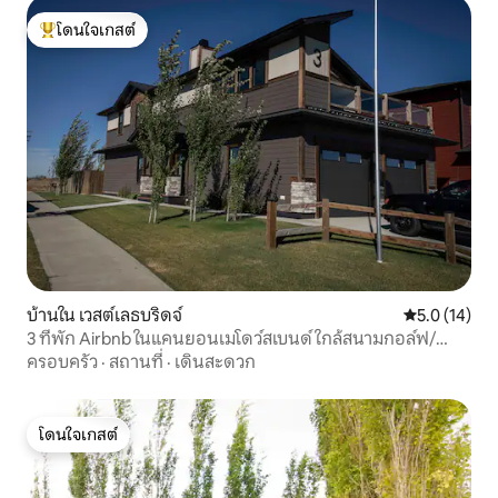
โดนใจเกสต์
โดนใจเกสต์ที่สุด
บ้านใน เวสต์เลธบริดจ์
คะแนนเฉลี่ย 5
5.0 (14)
3 ที่พัก Airbnb ในแคนยอนเมโดว์สเบนด์ ใกล้สนามกอล์ฟ/
มหาวิทยาลัย
ครอบครัว
·
สถานที่
·
เดินสะดวก
โดนใจเกสต์
โดนใจเกสต์