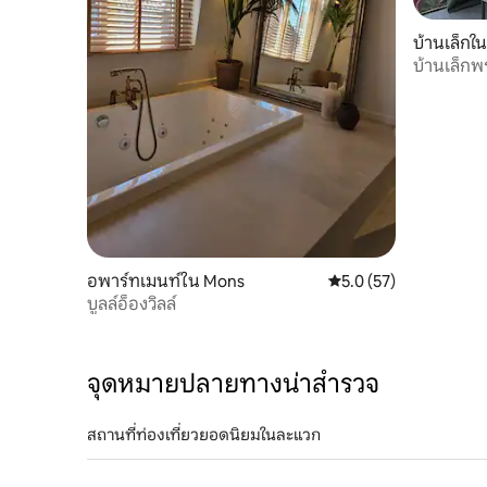
บ้านเล็กใน
บ้านเล็กพร
อพาร์ทเมนท์ใน Mons
คะแนนเฉลี่ย 5.0 จาก 5,
5.0 (57)
บูลล์อ็องวิลล์
จุดหมายปลายทางน่าสำรวจ
สถานที่ท่องเที่ยวยอดนิยมในละแวก