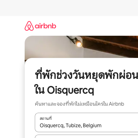
ข้าม
ไป
ยัง
เนื้อหา
ที่พักช่วงวันหยุดพักผ่อ
ใน Oisquercq
ค้นหาและจองที่พักไม่เหมือนใครใน Airbnb
สถานที่
ใช้ลูกศรขึ้นลง หรือใช้การสัมผัสหรือปัด เพื่อสำรวจผ