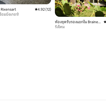
 Rixensart
คะแนนเฉลี่ย 4.92 จาก 5, 12 รีวิว
4.92 (12)
้อมบังเกอร์!
ห้องชุดรับรองแขกใน Braine-l
ค
e-Château
รังไหม
 57 รีวิว