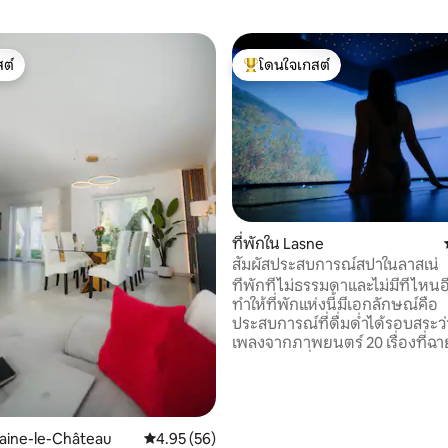
ต์
โดนใจเกสต์
ต์
โดนใจเกสต์ที่สุด
ที่พักใน Lasne
สัมผัสประสบการณ์สปาในลาสเน่
52 รีวิว
ที่พักที่ไม่ธรรมดาและไม่มีที่ไหนอีก
ทำให้ที่พักแห่งนี้มีเอกลักษณ์คือ
ประสบการณ์ที่ดื่มด่ำได้รอบสระว่
เพลงจากภาพยนตร์ 20 เรื่องที่ฉา
คัดสรรมาเพื่อส่งเสริมการผ่อนค
ล้ำลึก เพลิดเพลินกับบรรยากาศที
และประณีตในที่พักสุดโรแมนติกแห่ง
ความหรูหราและความสะดวกสบ
ผสานกับความเงียบสงบของธรรมช
Braine-le-Château
คะแนนเฉลี่ย 4.95 จาก 5, 56 รีวิว
4.95 (56)