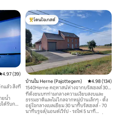
ฟาร์มสเต
โดนใจเกสต์
โดนใจ
ลา อาลต์ 
โดนใจเกสต์ที่สุด
โดนใจเกส
บ้านที่ตก
และเพื่อ
เบลเยียมห
3 ห้องของ
สำหรับ 6 
ใหญ่ 2 ห้อ
ต้องการสำ
แต่ละห้อ
คะแนนเฉลี่ย 4.97 จาก 5, 39 รีวิว
4.97 (39)
เอง มีผ้า
บ้านใน Herne (Pajottegem)
คะแนนเฉลี่ย 4.98 จาก 5, 
4.98 (134)
อื่นๆ คุณ
แล้ว สิ่งที่
น้ำมันสำ
1540Herne คฤหาสน์ห่างจากบรัสเซลส์ 30
อย่างแล้ว
นาที 5 ห้องนอน
ที่ตั้งชนบทท่ามกลางความเงียบสงบและ
ายน้ำ
ธรรมชาติและไม่ไกลจากหมู่บ้านเล็กๆ - ตั้ง
ยได้รับการ
อยู่ใจกลางเบลเยียม 30 นาทีบรัสเซลส์ - 70
ลายอย่าง
นาทีบรูจส์/แอนต์เวิร์ป - รถไฟ 5 นาที
่ยอดเยี่ยม
คฤหาสน์ที่สวยงามพร้อมลานบ้านและสิ่ง
นี้ ซึ่ง
ปลูกสร้างตั้งอยู่ท่ามกลางธรรมชาติและ
ายผสม
เงียบสงบห่างจากบรัสเซลส์ 30 นาที - 70
าติที่
นาทีจากบรูจส์/แอนต์เวิร์ป - สถานีรถไฟ 5