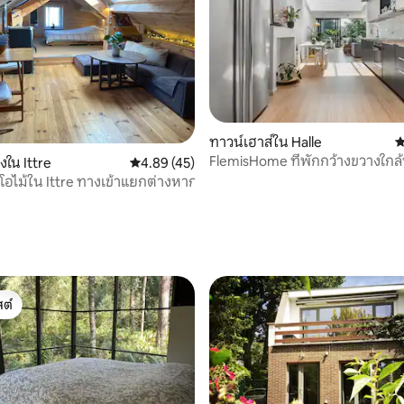
45 รีวิว
ทาวน์เฮาส์ใน Halle
ค
FlemisHome ที่พักกว้างขวางใกล้
งใน Ittre
คะแนนเฉลี่ย 4.89 จาก 5, 45 รีวิว
4.89 (45)
ิโอไม้ใน Ittre ทางเข้าแยกต่างหาก
ต์
ต์