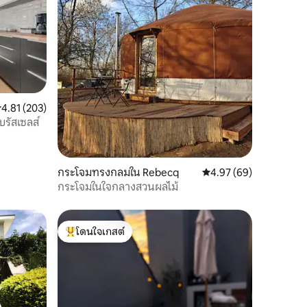
ะแนนเฉลี่ย 4.81 จาก 5, 203 รีวิว
4.81 (203)
บรัสเซลส์
กระโจมทรงกลมใน Rebecq
คะแนนเฉลี่ย 4.97 จาก 5,
4.97 (69)
กระโจมในใจกลางสวนผลไม้
โดนใจเกสต์
โดนใจเกสต์ที่สุด