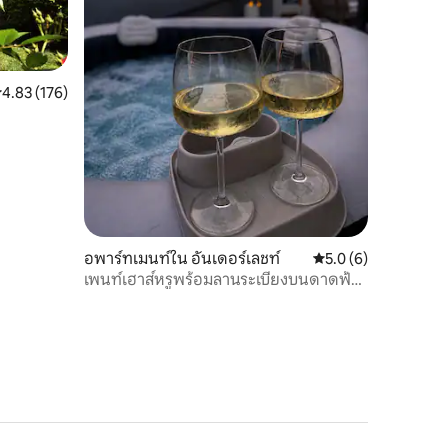
ะแนนเฉลี่ย 4.83 จาก 5, 176 รีวิว
4.83 (176)
อพาร์ทเมนท์ใน อันเดอร์เลชท์
คะแนนเฉลี่ย 5.0 จาก 5
5.0 (6)
เพนท์เฮาส์หรูพร้อมลานระเบียงบนดาดฟ้า
และ 3 ห้องนอน