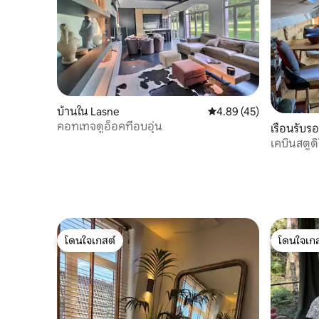
บ้านใน Lasne
คะแนนเฉลี่ย 4.89 จาก 5, 
4.89 (45)
คอทเทจดูอ็อคที่อบอุ่น
เรือนรับรอ
เคบินสตูด
โดนใจเกสต์
โดนใจเกส
โดนใจเกสต์
โดนใจเกส