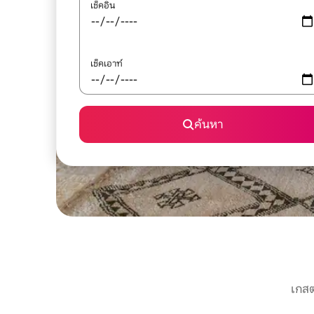
เช็คอิน
เช็คเอาท์
ค้นหา
เกสต