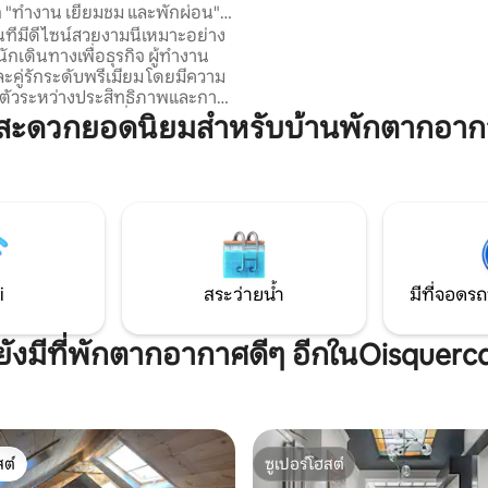
สะท้อนอยู่รอบสระว่ายน้ำของคุณ
ก "ทำงาน เยี่ยมชม และพักผ่อน"
ประสบการณ์ที่ไม่เหมือนใคร! บริการจัดเลี้ยง
ลส์
่นที่มีดีไซน์สวยงามนี้เหมาะอย่าง
(เลือกได้) €65/คน สำหรับอาหาร 
นักเดินทางเพื่อธุรกิจ ผู้ทำงาน
จาก Auberge de la Roseraie
ะคู่รักระดับพรีเมียม โดยมีความ
งตัวระหว่างประสิทธิภาพและการ
การตกแต่งภายในที่หรูหราและ
มสะดวกยอดนิยมสำหรับบ้านพักตากอาก
ากาศที่เงียบสงบ Wi-Fi และพื้นที่
สะดวกสบาย ในตอนเย็น สวนและ
หันหน้าไปทางทิศใต้จะช่วยให้คุณ
นอย่างเต็มที่ท่ามกลางธรรมชาติ
ัสเซลส์เพียง 30 นาทีและห่างจาก
0 นาที ที่พักแห่งนี้รวมเอาสิ่งที่ดี
้วยกัน: การเข้าถึงในเมืองและความ
บของชนบท
i
สระว่ายน้ำ
มีที่จอดรถ
ยังมีที่พักตากอากาศดีๆ อีกในOisquerc
ต์
ซูเปอร์โฮสต์
ต์
ซูเปอร์โฮสต์