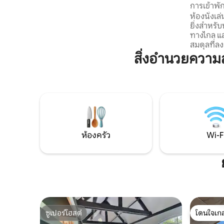
การเข้าพั
อาหาร หรือทำงาน ห้องนอนทั้ง 2 ห้องให้
ใกล้บรัสเซ
ความสะดวกสบายด้วยชุดเครื่องนอน
ห้องนั่งเล
คุณภาพและที่เก็บของที่ดี ห้องน้ำที่ทันสมัย
ยิ่งสำหรับ
มีที่อาบน้ำฝักบัวแบบเดินเข้าและสิ่งของ
ทางไกล แล
จำเป็นทั้งหมด อพาร์ทเมนท์ให้ความรู้สึก
สมดุลที่ล
สงบ เป็นส่วนตัว และมีแสงธรรมชาติเข้ามา
พักผ่อน 
สิ่งอำนวยควา
เต็มที่ตลอดทั้งวัน
สว่าง บรรย
ทำงานที่
ระเบียงที่
ได้พักผ่อ
ห่างจากบร
สถานีรถไฟ 1
ที่สุดไว้ด
เงียบสง
ห้องครัว
Wi-F
ซูเปอร์โฮสต์
โดนใจเกส
ซูเปอร์โฮสต์
โดนใจเกส