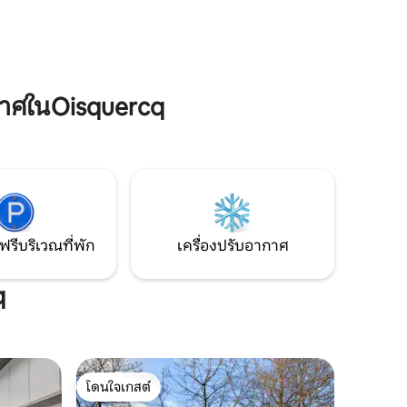
 เป็น
นาที บ้านไร่ตั้งอยู่สูงพร้อมลานด้านในคอก
ม้าและทุ่งหญ้าตั้งอยู่ในชนบทที่สวยงามและ
4 คอร์ส
ใกล้สิ่งอำนวยความสะดวกทั้งหมด 30 นาที
จากบรัสเซลส์/มอนส์ -70 นาทีจาก
แอนต์เวิร์ป/บรูจส์
าศในOisquercq
ฟรีบริเวณที่พัก
เครื่องปรับอากาศ
q
โดนใจเกสต์
โดนใจเกสต์