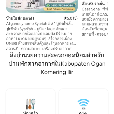
เรือนรับรองใน Ilir Ba
Casa Sena | ที่พักท
เกสต์เฮาส์ CASA S
บ้านใน Ilir Barat I
คะแนนเฉลี่ย 5.0 จาก 5, 3 รีวิว
5.0 (3)
เลมบัง ความสงบส่
Afganecyhome Syariah ชั้น 1 บูกิตโพลี
ผสมผสานความสะดว
กอน ปาเล็มบัง
ต้อนรับที่อบอุ่นขอ
🏠ที่พัก Syari'ah – บูกิต ปลอดภัยและ
ลงตัว บ้านมีพื้นที่นั่งเล่น ห้องรับประทาน
สะดวกสบายใจกลางปาเลมบัง มีร้านขาย
สถานที่
·
ครอบครัว
อาหาร และห้องครัวแ
อาหารมากมายอยู่รอบๆ 📍ใจกลางเมือง
รับประทานอาหารที
UNSRI ห้างสรรพสินค้าและร้านอาหาร ±15
สร้างบรรยากาศที่สว
นาทีถึงสนามบิน ไม่มีน้ำท่วม สิ่งอำนวย
สถานที่
·
ความสบาย
·
เครื่องปรับอากาศ
การพบปะสังสรรค์และก
ความสะดวก: ✨ชั้น 1 ทั้งหมด Wi-Fi ไฟฟ้า
สิ่งอำนวยความสะดวกยอดนิยมสำหรับ
เฮาส์แห่งนี้เหมาะอ
และน้ำสะอาด 24 ชั่วโมงจากบริษัทน้ำใน
บ้านพักตากอากาศในKabupaten Ogan
ผ่อน การรวมญาติ กา
ท้องถิ่น ห้อง 2 ห้องพร้อมแอร์เต็มรูปแบบ ตู้
หรือการพักผ่อนกับ
เย็น ห้องนั่งเล่น + พรม/เสื่อ ห้องสุขา 2 ห้อง
Komering Ilir
ออกแบบมาเพื่อให้ผู้
ตู้เสื้อผ้า โต๊ะรับประทานอาหาร ที่จอดรถ
เหมือนอยู่บ้าน
ระเบียง กล้องวงจรปิด เคร่งครัด: 🙏🏻 เรา
ขอขอบคุณผู้เข้าพักที่สูบบุหรี่ด้านนอก
❗ห้ามใช้ยาเสพติด/ดื่มแอลกอฮอล์ และห้าม
ทำกิจกรรมที่ผิดกฎหมาย ต้องแสดงบัตร
ประจำตัวของทั้งสามีและภรรยา ข้อมูล
อย่างเป็นทางการ❗สำหรับครอบครัว บริการ
และการเดินทางเท่านั้น
ห้องครัว
Wi-Fi