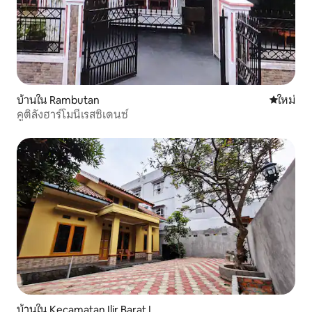
บ้านใน Rambutan
ที่พักใหม่
ใหม่
คูติลังฮาร์โมนีเรสซิเดนซ์
บ้านใน Kecamatan Ilir Barat I