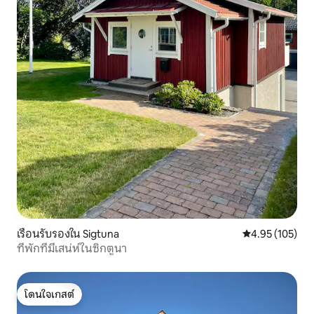
เรือนรับรองใน Sigtuna
คะแนนเฉลี่ย 4.9
4.95 (105)
ที่พักที่มีเสน่ห์ในซิกตูนา
โดนใจเกสต์
โดนใจเกสต์