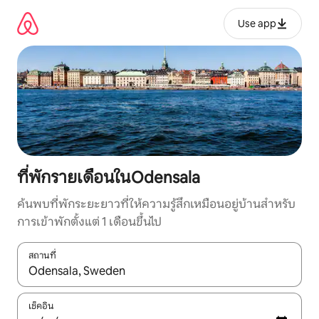
ข้าม
ไป
Use app
ยัง
เนื้อหา
ที่พักรายเดือนในOdensala
ค้นพบที่พักระยะยาวที่ให้ความรู้สึกเหมือนอยู่บ้านสำหรับ
การเข้าพักตั้งแต่ 1 เดือนขึ้นไป
สถานที่
ใช้ลูกศรขึ้นลง หรือใช้การสัมผัสหรือปัด เพื่อสำรวจผลการค้นหา
เช็คอิน