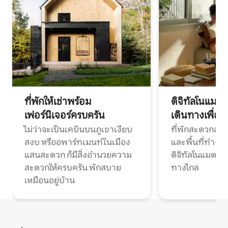
ที่พักให้เช่าพร้อม
ดิจิทัลโนแมด
เฟอร์นิเจอร์ครบครัน
เดินทางเพื่อ
ไม่ว่าจะเป็นเคบินบนภูเขาเงียบ
ที่พักสะดวกสบา
สงบ หรืออพาร์ทเมนท์ในเมือง
และพื้นที่ทำงา
แสนสะดวก ก็มีสิ่งอำนวยความ
ดิจิทัลโนแมดแ
สะดวกให้ครบครัน พักสบาย
ทางไกล
เหมือนอยู่บ้าน