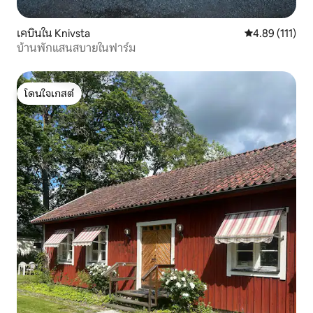
เคบินใน Knivsta
คะแนนเฉลี่ย 4.8
4.89 (111)
บ้านพักแสนสบายในฟาร์ม
โดนใจเกสต์
โดนใจเกสต์