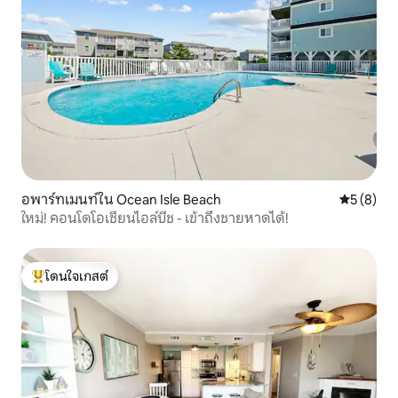
อพาร์ทเมนท์ใน Ocean Isle Beach
คะแนนเฉลี่
5 (8)
ใหม่! คอนโดโอเชียนไอล์บีช - เข้าถึงชายหาดได้!
โดนใจเกสต์
โดนใจเกสต์ที่สุด