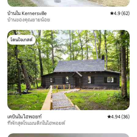
บ้านใน Kernersville
คะแนนเฉลี่ย 4
4.9 (62)
บ้านของคุณยายน้อย
โดนใจเกสต์
โดนใจเกสต์
เคบินใน ไฮพอยท์
คะแนนเฉลี่ย 4.
4.94 (36)
ที่พักสุดโรแมนติกในไฮพอยต์