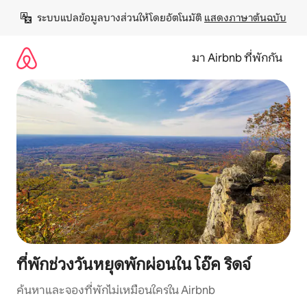
ข้าม
ระบบแปลข้อมูลบางส่วนให้โดยอัตโนมัติ 
แสดงภาษาต้นฉบับ
ไป
ยัง
เนื้อหา
มา Airbnb ที่พักกัน
ที่พักช่วงวันหยุดพักผ่อนใน โอ๊ค ริดจ์
ค้นหาและจองที่พักไม่เหมือนใครใน Airbnb