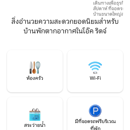
เดินทางเพื่อธุรกิจ
ที่เงียบสงบ ใกล้แหล่งช้อปปิ้ง พื้นที่จอดรถ
สัปดาห์ ที่จอดรถ
ขนาดใหญ่พร้อมทางขับรถส่วนตัวที่รองรับ
บ้านขนาดใหญ่สำหรั
รถบรรทุกสำหรับงานได้ และขับรถไม่นานก็
เล่น ขับรถไปยังสถานที่จัดกิจกรรมในวินส
สิ่งอำนวยความสะดวกยอดนิยมสำหรับ
ถึงทางหลวงสายหลัก
ตันเซเลมหรือไฮพอย
บ้านพักตากอากาศในโอ๊ค ริดจ์
เมืองเคอร์เนอร์สวิ
ไปยังวินสตันเซเลม ไ
โอโคลีเซียม แทนเจอร
นส์บอโรอควาติกเซ็น
ออกไปไม่กี่นาที! พิ
ฟอเรสต์, UNC-กรีนส
มาก! จัดงานแต่งงาน
Summerfield Farm
ห้องครัว
Wi-Fi
มีที่จอดรถฟรีบริเวณ
สระว่ายน้ำ
ที่พัก