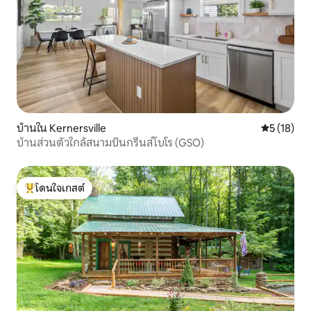
บ้านใน Kernersville
คะแนนเฉลี่ย
5 (18)
บ้านส่วนตัวใกล้สนามบินกรีนส์โบโร (GSO)
โดนใจเกสต์
โดนใจเกสต์ที่สุด