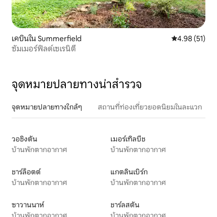
เคบินใน Summerfield
คะแนนเฉลี่ย 4.
4.98 (51)
ซัมเมอร์ฟิลด์เซเรนิตี้
จุดหมายปลายทางน่าสำรวจ
จุดหมายปลายทางใกล้ๆ
สถานที่ท่องเที่ยวยอดนิยมในละแวก
วอชิงตัน
เมอร์เทิลบีช
บ้านพักตากอากาศ
บ้านพักตากอากาศ
ชาร์ล็อตต์
แกตลินเบิร์ก
บ้านพักตากอากาศ
บ้านพักตากอากาศ
ซาวานนาห์
ชาร์ลสตัน
บ้านพักตากอากาศ
บ้านพักตากอากาศ