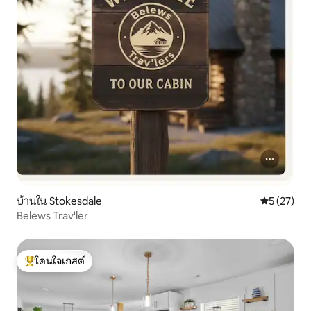
บ้านใน Stokesdale
คะแนนเฉลี่ย
5 (27)
Belews Trav'ler
โดนใจเกสต์
โดนใจเกสต์ที่สุด