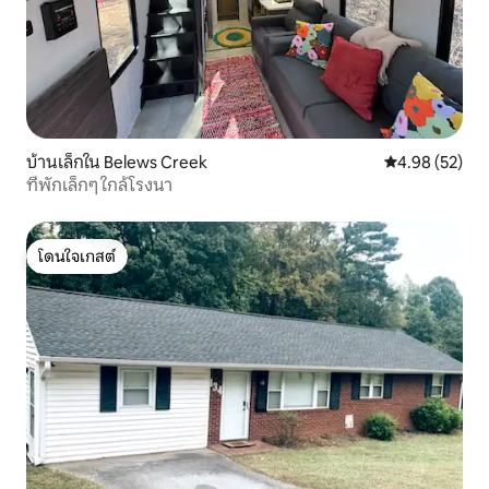
บ้านเล็กใน Belews Creek
คะแนนเฉลี่ย 4.
4.98 (52)
ที่พักเล็กๆ ใกล้โรงนา
โดนใจเกสต์
โดนใจเกสต์