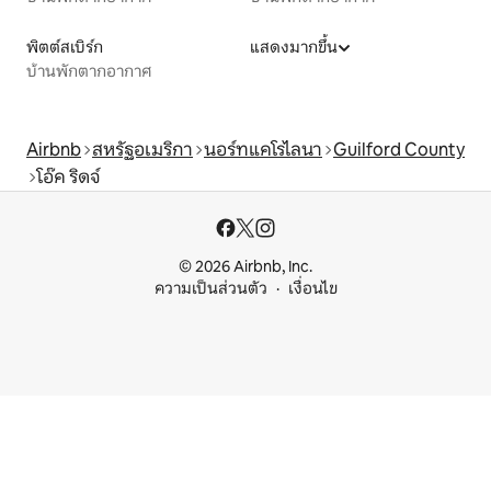
พิตต์สเบิร์ก
แสดงมากขึ้น
บ้านพักตากอากาศ
Airbnb
สหรัฐอเมริกา
นอร์ทแคโรไลนา
Guilford County
โอ๊ค ริดจ์
© 2026 Airbnb, Inc.
ความเป็นส่วนตัว
เงื่อนไข