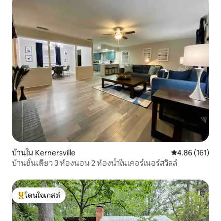
บ้านใน Kernersville
คะแนนเฉลี่ย 4.8
4.86 (161)
บ้านชั้นเดียว 3 ห้องนอน 2 ห้องน้ำในเคอร์เนอร์สวิลล์
โดนใจเกสต์
โดนใจเกสต์ที่สุด