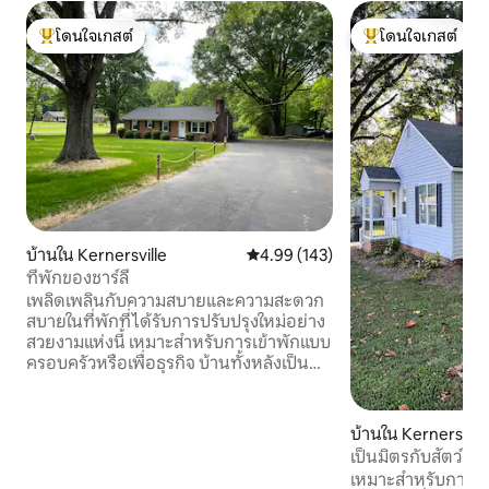
โดนใจเกสต์
โดนใจเกสต์
โดนใจเกสต์ที่สุด
โดนใจเกสต์ที่สุด
บ้านใน Kernersville
คะแนนเฉลี่ย 4.99 จาก 5, 143 รีวิว
4.99 (143)
ที่พักของชาร์ลี
เพลิดเพลินกับความสบายและความสะดวก
สบายในที่พักที่ได้รับการปรับปรุงใหม่อย่าง
สวยงามแห่งนี้ เหมาะสำหรับการเข้าพักแบบ
ครอบครัวหรือเพื่อธุรกิจ บ้านทั้งหลังเป็น
ของคุณโดยเฉพาะและมีสมาร์ททีวีให้บริการ
ทั่วทั้งบ้าน มีเด็กเล็กใช่ไหม? มี Pack ’n Play
และเก้าอี้สูงให้บริการ บ้านชั้นเดียวเข้าถึงได้
บ้านใน Kernersvill
ง่าย ที่พักคู่แฝดห่างออกไป 5 หลัง
เป็นมิตรกับสัตว์เลี้ยง อยู่
(Heather’s Place) สำหรับครอบครัว/กลุ่ม
ท่าน gso/w-s/hp
เหมาะสำหรับการมา
นักเดินทาง สวนหลังบ้านขนาดใหญ่ - ย่าน