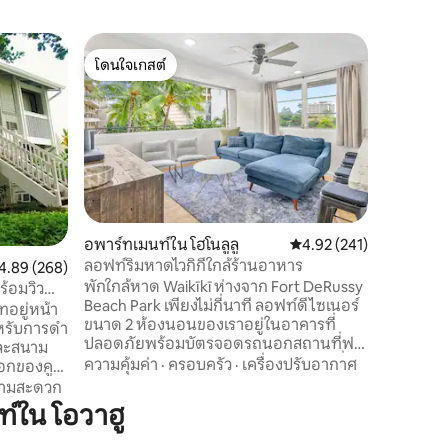
อพาร์ทเมน
โดนใจเกสต์
โดนใจ
คอนโดไวกิ
โดนใจเกสต์
โดนใจเกส
จอดรถฟร
ยินดีต้อนร
ปรับปรุงใ
เอกลักษณ์
เพลิดเพลิ
หรูหราทัน
สถานที่
·
จอดรถใต้ด
เป็นพิเศษ
ขนาด 65 
อพาร์ทเมนท์ใน โฮโนลูลู
คะแนนเฉลี่ย 4.92 จาก 5, 
4.92 (241)
ว่ายน้ำหร
ลอฟท์ริมหาดไวกิกีใกล้ร้านอาหาร
แนนเฉลี่ย 4.89 จาก 5, 268 รีวิว
4.89 (268)
และชายหา
พักใกล้หาด Waikīkī ห่างจาก Fort DeRussy
เตียงควี
ร้อมวิว
Beach Park เพียงไม่กี่นาที ลอฟท์ดีไซเนอร์
คู่รักหรื
ทอยู่หน้า
ขนาด 2 ห้องนอนของเราอยู่ในอาคารที่
และค้นพ
หรับการดำ
ปลอดภัยพร้อมบัตรจอดรถนอกสถานที่ฟรี
ไวกิกิ
และสนาม
ไฮไลท์คือห้องครัวเต็มรูปแบบห้องเปียกที่ไม่
ความคุ้มค่า
·
ครอบครัว
·
เครื่องปรับอากาศ
เหมือนใครอุปกรณ์ชายหาดอุปกรณ์สำหรับ
มเย็น
วามสะดวก
เด็กและห้องซักรีดในที่พัก ค้นหาร้าน ABC
้า และ
์ใน โอวาฮู
ที่อยู่ห่างออกไปเพียงไม่กี่ก้าวและแหล่งช้อป
้องนอนและ
ปิ้งร้านอาหารและบาร์ที่ยอดเยี่ยมในบริเวณ
้