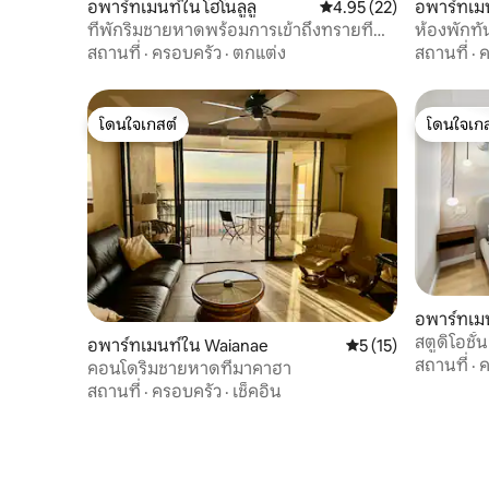
อพาร์ทเมนท์ใน โฮโนลูลู
คะแนนเฉลี่ย 4.95 จาก 5, 
4.95 (22)
อพาร์ทเมน
ที่พักริมชายหาดพร้อมการเข้าถึงทรายที่
ห้องพักทั
Waikiki Shore
มีระเบียง
สถานที่
·
ครอบครัว
·
ตกแต่ง
สถานที่
·
ค
โดนใจเกสต์
โดนใจเกส
โดนใจเกสต์
โดนใจเกส
อพาร์ทเมน
สตูดิโอชั้
อพาร์ทเมนท์ใน Waianae
คะแนนเฉลี่ย 5 จาก 5,
5 (15)
และวิวเมื
สถานที่
·
ค
คอนโดริมชายหาดที่มาคาฮา
สถานที่
·
ครอบครัว
·
เช็คอิน