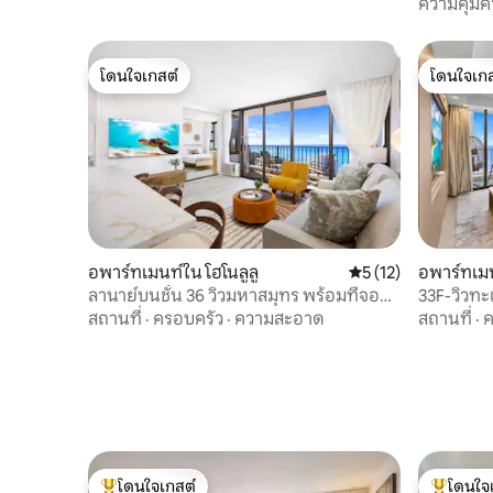
ความคุ้มค่
โดนใจเกสต์
โดนใจเกส
โดนใจเกสต์
โดนใจเกส
อพาร์ทเมนท์ใน โฮโนลูลู
คะแนนเฉลี่ย 5 จาก 5,
5 (12)
อพาร์ทเมน
ลานาย์บนชั้น 36 วิวมหาสมุทร พร้อมที่จอด
33F-วิวทะเ
รถฟรี
จอดรถฟร
สถานที่
·
ครอบครัว
·
ความสะอาด
สถานที่
·
ค
โดนใจเกสต์
โดนใจ