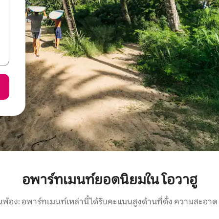
อพาร์ทเมนท์ยอดนิยมใน โอวาฮู
นพ้อง: อพาร์ทเมนท์เหล่านี้ได้รับคะแนนสูงด้านที่ตั้ง ความสะอาด