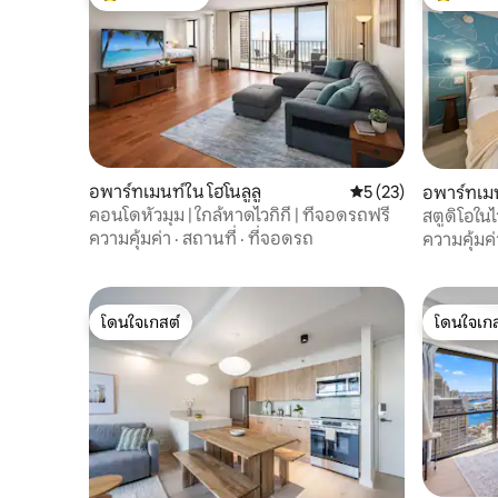
โดนใจเกสต์ที่สุด
โดนใจเกสต
อพาร์ทเมนท์ใน โฮโนลูลู
คะแนนเฉลี่ย 5 จาก 5,
5 (23)
อพาร์ทเมน
คอนโดหัวมุม | ใกล้หาดไวกิกี | ที่จอดรถฟรี
สตูดิโอในไ
ความคุ้มค่า
·
สถานที่
·
ที่จอดรถ
ความคุ้มค่
โดนใจเกสต์
โดนใจเกส
โดนใจเกสต์
โดนใจเกส