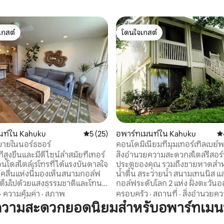
เกสต์
โดนใจเกสต์
์ที่สุด
โดนใจเกสต์
, 4 รีวิว
นท์ใน Kahuku
คะแนนเฉลี่ย 5 จาก 5, 25 รีวิว
5 (25)
อพาร์ทเมนท์ใน Kahuku
คะ
สบายในนอร์ธชอร์
คอนโดมิเนียมที่มุมเทอร์เทิลเบย์พ
แฟร์เวย์!
ี่สูงขึ้นและมีดีไซน์ล้ำสมัยที่เทอร์
สิ่งอำนวยความสะดวกสไตล์รีสอร์
คอนโดสไตล์เรโทรที่ได้แรงบันดาลใจ
ประตูของคุณ รวมถึงชายหาดสำ
คลื่นแห่งนี้มองเห็นสนามกอล์ฟ
น้ำตื้น สระว่ายน้ำ สนามเทนนิส 
เต็มไปด้วยแสงธรรมชาติและโทนสี
กอล์ฟระดับโลก 2 แห่ง ฝั่งตะวันออกของคูลิ
วามรู้สึกสงบ เครื่องปรับอากาศใน
มาเอสเตท บนถนนฟาเซียว 17 มีล
·
ความคุ้มค่า
·
สภาพ
ครอบครัว
·
สถานที่
·
สิ่งอำนวยค
ล่นและห้องนอน Wi-Fi ความเร็วสูง
สบาย เครื่องซักผ้าและเครื่องอบผ
ความสะดวกยอดนิยมสำหรับอพาร์ทเมนท
เฟรม ผ้าปูที่นอนควินซ์ ผ้าเช็ดตัว
เครื่องปรับอากาศแบบสปลิตในห
ะดับพรีเมียม และห้องครัวที่มี
ห้องนั่งเล่นเพื่อความสะดวกสบาย ที่พักนี