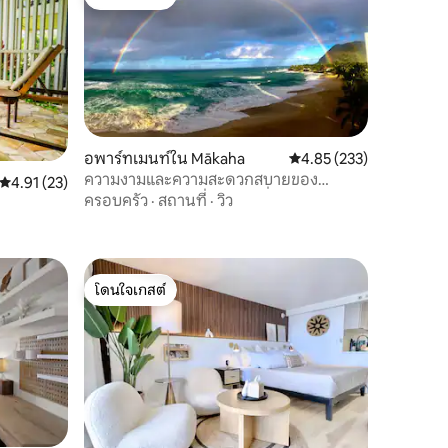
โดนใจเกสต์
อพาร์ทเมนท์ใน Mākaha
คะแนนเฉลี่ย 4.85 จาก 5, 
4.85 (233)
ความงามและความสะดวกสบายของ
คะแนนเฉลี่ย 4.91 จาก 5, 23 รีวิว
4.91 (23)
ชายหาดในโอวาฮูพาราไดซ์ที่ห่างไกล
ครอบครัว
·
สถานที่
·
วิว
โดนใจเกสต์
โดนใจเกสต์