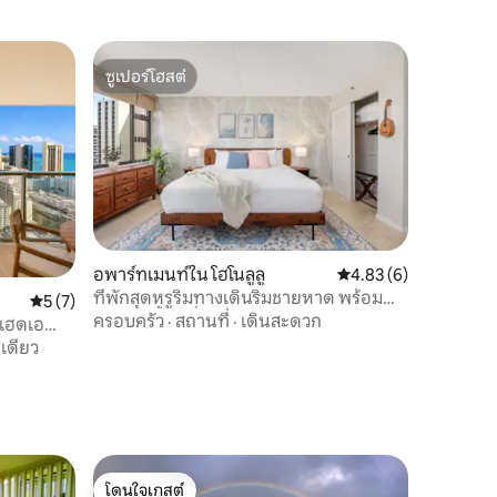
ซูเปอร์โฮสต์
ซูเปอร์โฮสต์
อพาร์ทเมนท์ใน โฮโนลูลู
คะแนนเฉลี่ย 4.83 จาก 5
4.83 (6)
ที่พักสุดหรูริมทางเดินริมชายหาด พร้อม
คะแนนเฉลี่ย 5 จาก 5, 7 รีวิว
5 (7)
สระว่ายน้ำ + ที่จอดรถ
ครอบครัว
·
สถานที่
·
เดินสะดวก
์เฮดเอ
เดียว
โดนใจเกสต์