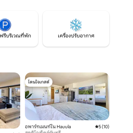
ใกล้เคียงเช่น Tommy Bahama, House
การจัดการ
Without A Key และ Kani Ka Pila Grille จัด
่อาศัยมา
โดย Hawaiian Keli_itemi และ Aussie Ash
of Waikī Beach Stays เลขทะเบียน: STR
งดูที่พัก
#2319
ฟรีบริเวณที่พัก
เครื่องปรับอากาศ
โดนใจเกสต์
โดนใจเกสต์
อพาร์ทเมนท์ใน Hauula
คะแนนเฉลี่ย 5 จาก 5,
5 (10)
สตูดิโอสไตล์คันทรี