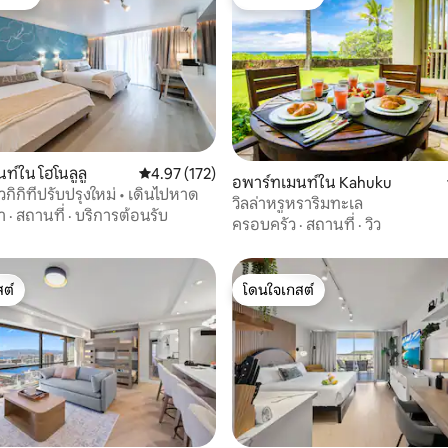
์ที่สุด
โดนใจเกสต์
 23 รีวิว
ท์ใน โฮโนลูลู
คะแนนเฉลี่ย 4.97 จาก 5, 172 รีวิว
4.97 (172)
อพาร์ทเมนท์ใน Kahuku
วกิกิที่ปรับปรุงใหม่ • เดินไปหาด
วิลล่าหรูหราริมทะเล
า
·
สถานที่
·
บริการต้อนรับ
ครอบครัว
·
สถานที่
·
วิว
ต์
โดนใจเกสต์
ต์
โดนใจเกสต์