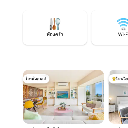
รับประทานอาหารที่น่ารักสำหรับการรวมตัว
อุปกรณ์คร
กัน และระเบียงส่วนตัว 2 แห่งที่มีวิวทะเลและ
สนามเทนนิ
เมืองที่สวยงาม อยู่ห่างจากชายหาด อลา โม
ประทานอาห
อานา เซ็นเตอร์ ร้านอาหารระดับโลก แหล่ง
น้ำตื้น เดิ
ช้อปปิ้ง และการผจญภัยบนเกาะที่ไม่มีที่สิ้น
ผจญภัย 
สุดเพียงไม่กี่นาที!
รอคุณอยู่
ห้องครัว
Wi-F
โดนใจเกสต์
โดนใจ
โดนใจเกสต์
โดนใจเกสต