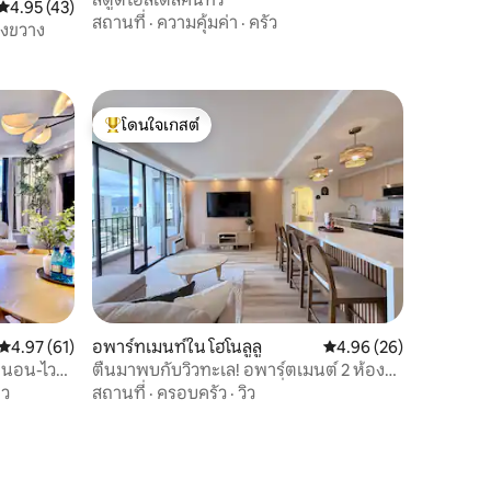
คะแนนเฉลี่ย 4.95 จาก 5, 43 รีวิว
4.95 (43)
สถานที่
·
ความคุ้มค่า
·
ครัว
างขวาง
โดนใจเกสต์
โดนใจเกสต์ที่สุด
คะแนนเฉลี่ย 4.97 จาก 5, 61 รีวิว
4.97 (61)
อพาร์ทเมนท์ใน โฮโนลูลู
คะแนนเฉลี่ย 4.96 จาก 5,
4.96 (26)
องนอน-ไว
ตื่นมาพบกับวิวทะเล! อพาร์ตเมนต์ 2 ห้อง
นอนขนาดควีนไซส์ พร้อมที่จอดรถฟรี
าว
สถานที่
·
ครอบครัว
·
วิว