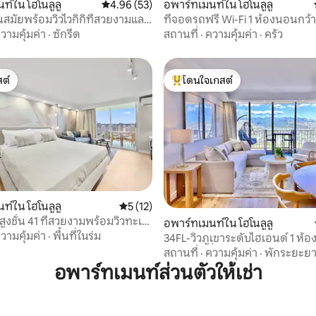
22 รีวิว
ท์ใน โฮโนลูลู
คะแนนเฉลี่ย 4.96 จาก 5, 53 รีวิว
4.96 (53)
อพาร์ทเมนท์ใน โฮโนลูลู
นสมัยพร้อมวิวไวกิกิที่สวยงามและ
ที่จอดรถฟรี Wi-Fi 1 ห้องนอนกว้
วามคุ้มค่า
·
ซักรีด
สถานที่
·
ความคุ้มค่า
·
ครัว
ต์
โดนใจเกสต์
ต์
โดนใจเกสต์ที่สุด
ท์ใน โฮโนลูลู
คะแนนเฉลี่ย 5 จาก 5, 12 รีวิว
5 (12)
นสูงชั้น 41 ที่สวยงามพร้อมวิวทะเล
 15 รีวิว
อพาร์ทเมนท์ใน โฮโนลูลู
อง
วามคุ้มค่า
·
พื้นที่ในร่ม
34FL-วิวภูเขาระดับไฮเอนด์ 1 ห้
กิกิพร้อมที่จอดรถ
สถานที่
·
ความคุ้มค่า
·
พักระยะย
อพาร์ทเมนท์ส่วนตัวให้เช่า