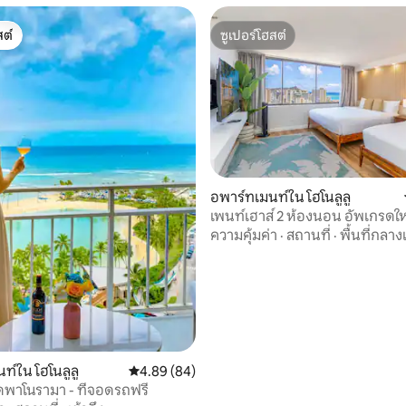
ต์
ซูเปอร์โฮสต์
ต์
ซูเปอร์โฮสต์
, 5 รีวิว
อพาร์ทเมนท์ใน โฮโนลูลู
เพนท์เฮาส์ 2 ห้องนอน อัพเกรดให
นอนได้ 8 คน
ความคุ้มค่า
·
สถานที่
·
พื้นที่กลาง
ท์ใน โฮโนลูลู
คะแนนเฉลี่ย 4.89 จาก 5, 84 รีวิว
4.89 (84)
พาโนรามา - ที่จอดรถฟรี