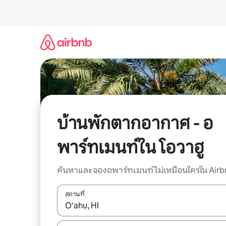
ข้าม
ไป
ยัง
เนื้อหา
บ้านพักตากอากาศ - อ
พาร์ทเมนท์ใน โอวาฮู
ค้นหาและจองอพาร์ทเมนท์ไม่เหมือนใครใน Airb
สถานที่
ใช้ลูกศรขึ้นลง หรือใช้การสัมผัสหรือปัด เพื่อสำรวจผ