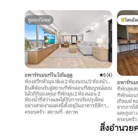
ซูเปอร์โฮสต์
โดนใจ
ซูเปอร์โฮสต์
โดนใจเกสต
อพาร์ทเมนท์ใน โฮโนลูลู
คะแนนเฉลี่ย 5 จาก 5
5 (4)
ห้องสวีทหัวมุม Ilikai 2 ห้องนอน/2 ห้องน้ำ
อพาร์ทเม
สวยงาม - ไวกิกี
ยินดีต้อนรับสู่สถานที่พักผ่อนที่สมบูรณ์แบบ
ที่พักสุด
ในไวกิกิของคุณ! ที่พักมุม 2 ห้องนอน 2
ที่พักผ่อนท
ห้องน้ำที่สว่างและได้รับการปรับปรุงใหม่
เทิลเบย์ 
อย่างสวยงามแห่งนี้ตั้งอยู่ในอาคารอิลิกาอัน
จากการโต้
เป็นเอกลักษณ์ และมีการผสมผสานที่ลงตัว
ครอบครัว
·
สถานที่
·
สภาพ
และภูเขา 
ระหว่างความสะดวกสบาย สไตล์ และการใช้
ดินที่ให้ค
ครอบครัว
ชีวิตแบบเกาะ เพลิดเพลินกับพื้นที่ภายใน
ห้องนั่งเ
สิ่งอำนวย
1,000 ตารางฟุต ห้องครัวที่มีอุปกรณ์ครบ
ทีวีซัมซุง
ครันพร้อมพื้นที่นั่งเล่นแบบไอแลนด์ พื้นที่
Slowtide ร