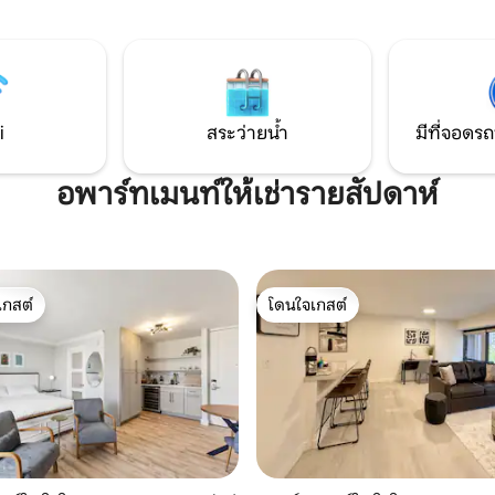
บครัน เพลิดเพลินกับสระว่ายน้ำ
อยู่ในความครอบครองและได้รับ
สและพิคเคิลบอล และเดินไปรับ
โดยผู้อยู่อาศัยใน North Shore ที
ารที่ริทซ์-คาร์ลตัน โต้คลื่น ดำ
ยาวนาน หลังจากที่คุณได้สัมผัสสถานที่ท่อง
นป่า ขี่ม้า และเล่นกอล์ฟได้ที่นี่ การ
เที่ยวทั้งหมดที่โออาฮุมีให้แล้ว ลอ
ความสะดวกสบาย และความสงบ
ของเราบนโมโลไก ผ่อนคลายและเพลิดเพลิน
กับประสบการณ์ฮาวายแท้จริง!
i
สระว่ายน้ำ
มีที่จอดรถ
อพาร์ทเมนท์ให้เช่ารายสัปดาห์
เกสต์
โดนใจเกสต์
์ที่สุด
โดนใจเกสต์