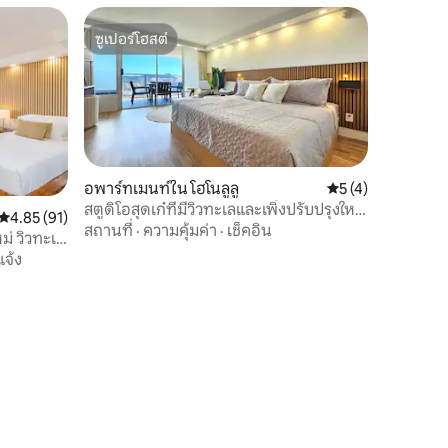
ซูเปอร์โฮสต์
ซูเปอร์โฮสต์
อพาร์ทเมนท์ใน โฮโนลูลู
คะแนนเฉลี่ย 5 จาก 5
5 (4)
สตูดิโอสุดเก๋ที่มีวิวทะเลและเพิ่งปรับปรุงใหม่
คะแนนเฉลี่ย 4.85 จาก 5, 91 รีวิว
4.85 (91)
ในไวกิกี
สถานที่
·
ความคุ้มค่า
·
เช็คอิน
ม่ วิวทะเล
แจ้ง