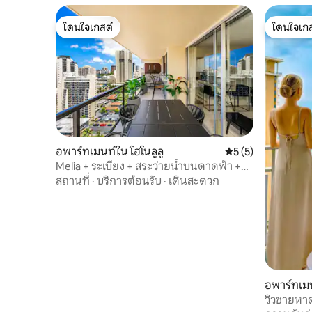
โดนใจเกสต์
โดนใจเกส
โดนใจเกสต์
โดนใจเกส
อพาร์ทเมนท์ใน โฮโนลูลู
คะแนนเฉลี่ย 5 จาก 5
5 (5)
Melia + ระเบียง + สระว่ายน้ำบนดาดฟ้า +
WD + วิวมหาสมุทร
สถานที่
·
บริการต้อนรับ
·
เดินสะดวก
อพาร์ทเมน
วิวชายหาด