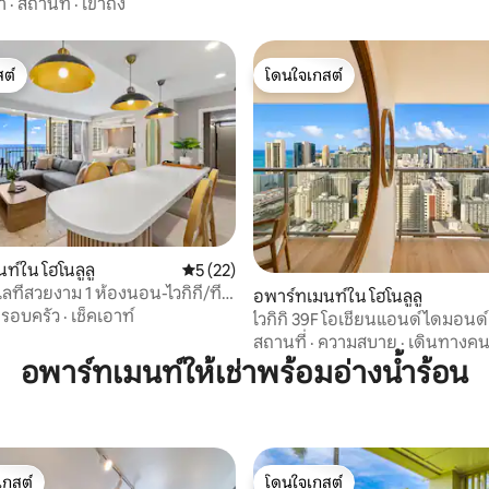
า
·
สถานที่
·
เข้าถึง
ต์
โดนใจเกสต์
ต์
โดนใจเกสต์
 12 รีวิว
ท์ใน โฮโนลูลู
คะแนนเฉลี่ย 5 จาก 5, 22 รีวิว
5 (22)
ลที่สวยงาม 1 ห้องนอน-ไวกิกี/ที่
อพาร์ทเมนท์ใน โฮโนลูลู
ี~
รอบครัว
·
เช็คเอาท์
ไวกิกิ 39F โอเชียนแอนด์ไดมอนด
สเคป
สถานที่
·
ความสบาย
·
เดินทางคน
อพาร์ทเมนท์ให้เช่าพร้อมอ่างน้ำร้อน
เกสต์
โดนใจเกสต์