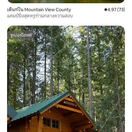
เต็นท์ใน Mountain View County
คะแนนเฉลี่ย 4.
4.97 (73)
แคมป์ปิ้งสุดหรูท่ามกลางความสงบ
ซูเปอร์โฮสต์
ซูเปอร์โฮสต์