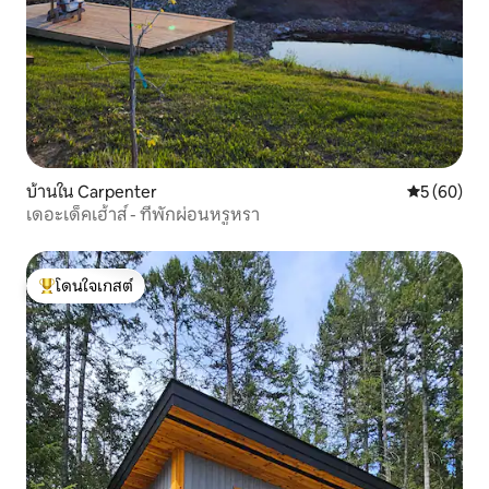
บ้านใน Carpenter
คะแนนเฉลี่ย
5 (60)
เดอะเด็คเฮ้าส์ - ที่พักผ่อนหรูหรา
โดนใจเกสต์
โดนใจเกสต์ที่สุด