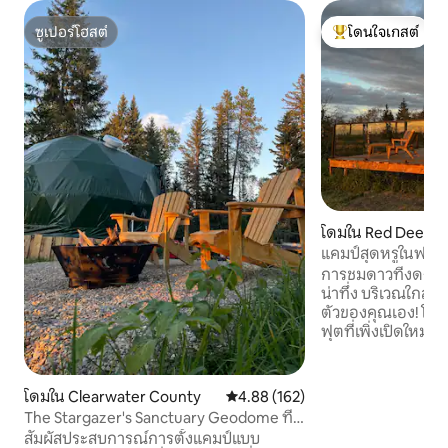
ซูเปอร์โฮสต์
โดนใจเกสต์
ซูเปอร์โฮสต์
โดนใจเกสต์ที่สุด
โดมใน Red Deer C
แคมป์สุดหรูในฟาร์ม!
การชมดาวที่งดงาม
น่าทึ่ง บริเวณใกล้
ตัวของคุณเอง! โดมขนาดกว่า 600 ตาราง
ฟุตที่เพิ่งเปิดใหม่
สะดวกสบายเหมือน
พักผ่อนที่ไม่เหมือน
ครอบครัวเรา ชื่อ 
โดมใน Clearwater County
คะแนนเฉลี่ย 4.88 จาก 5, 162 รีวิว
4.88 (162)
เป็นการรำลึกถึงมร
The Stargazer's Sanctuary Geodome ที่
เตียงคิงไซส์ที่อบอุ่
BLR
สัมผัสประสบการณ์การตั้งแคมป์แบบ
พื้นฐานครบครัน ฝั