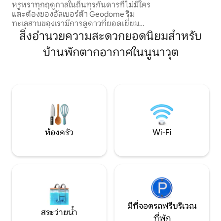
หรูหราทุกฤดูกาลในถิ่นทุรกันดารที่ไม่มีใคร
ในห้องน้ำ! โดมได้ร
แตะต้องของอัลเบอร์ต้า Geodome ริม
เหล็กหล่อที่ด้านบนข
ทะเลสาบของเรามีการดูดาวที่ยอดเยี่ยม
ลอฟท์พร้อมเตียงควีน
และโอกาสที่จะได้ออกนอกกรอบ บอกลา
สิ่งอำนวยความสะดวกยอดนิยมสำหรับ
เช่าด้วย
การจัดเก็บและตั้งค่าอุปกรณ์ตั้งแคมป์ – เรา
บ้านพักตากอากาศในนูนาวุต
จัดการให้ ใช้เวลาน้อยลงในการเตรียมตัว
และใช้เวลามากขึ้นในการผจญภัยที่มีเสน่ห์ที่
การตั้งแคมป์แบบหรูหรา ภายในเตียง
หรูหราและผ้าปูที่นอนนุ่มๆช่วยให้มั่นใจได้
ถึงความสะดวกสบาย เปิดรับความเป็น
เอกลักษณ์ของการเข้าพักในโดมที่ออกแบบ
มาอย่างสร้างสรรค์ของเราซึ่งเป็นสถาน
ที่พักผ่อนที่สมบูรณ์แบบตามภาพที่ให้ความ
ทรงจำที่คุ้มค่าแก่การเข้าพัก
ห้องครัว
Wi-Fi
มีที่จอดรถฟรีบริเวณ
สระว่ายน้ำ
ที่พัก