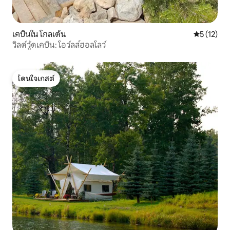
เคบินใน โกลเด้น
คะแนนเฉลี่ย
5 (12)
วิลด์วู้ดเคบิน: โอว์ลส์ฮอลโลว์
โดนใจเกสต์
โดนใจเกสต์