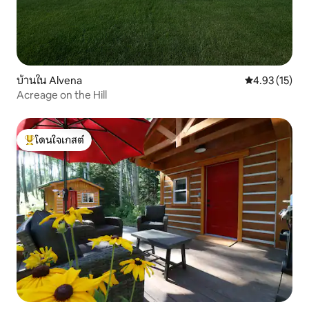
บ้านใน Alvena
คะแนนเฉลี่ย 4.
4.93 (15)
Acreage on the Hill
โดนใจเกสต์
โดนใจเกสต์ที่สุด