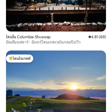
โดมใน Columbia-Shuswap
คะแนนเฉลี่ย 4.
4.81 (69)
มิลเลียนสตาร์ - มิเรอร์โดมเกตเวย์|แกลมปิ้ง|วิว
โดนใจเกสต์
โดนใจเกสต์ที่สุด