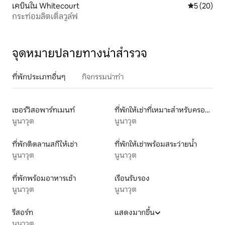
เคบินใน Whitecourt
คะแนนเฉลี่ย
5 (20)
กระท่อมลิตเติ้ลวูล์ฟ
จุดหมายปลายทางน่าสำรวจ
ที่พักประเภทอื่นๆ
กิจกรรมน่าทำ
เซอร์วิสอพาร์ทเมนท์
ที่พักให้เช่าที่เหมาะสำหรับครอบครัว
นูนาวุต
นูนาวุต
ที่พักติดลานสกีให้เช่า
ที่พักให้เช่าพร้อมสระว่ายน้ำ
นูนาวุต
นูนาวุต
ที่พักพร้อมอาหารเช้า
เรือนรับรอง
นูนาวุต
นูนาวุต
รีสอร์ท
แสดงมากขึ้น
นูนาวุต