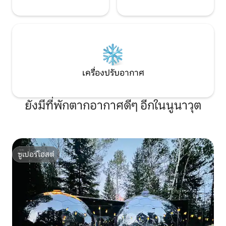
เครื่องปรับอากาศ
ยังมีที่พักตากอากาศดีๆ อีกในนูนาวุต
ซูเปอร์โฮสต์
ซูเปอร์โฮสต์