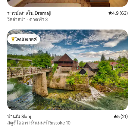
ทาวน์เฮาส์ใน Dramalj
คะแนนเฉลี่ย 4
4.9 (63)
วิลล่าสปา - ดาดฟ้า 3
โดนใจเกสต์
โดนใจเกสต์ที่สุด
บ้านใน Slunj
คะแนนเฉลี่ย
5 (21)
สตูดิโออพาร์ทเมนท์ Rastoke 10