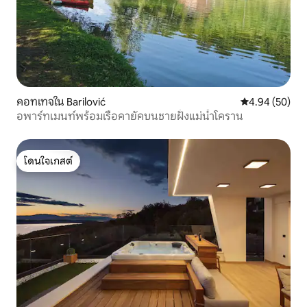
คอทเทจใน Barilović
คะแนนเฉลี่ย 4.
4.94 (50)
อพาร์ทเมนท์พร้อมเรือคายัคบนชายฝั่งแม่น้ำโคราน
โดนใจเกสต์
โดนใจเกสต์