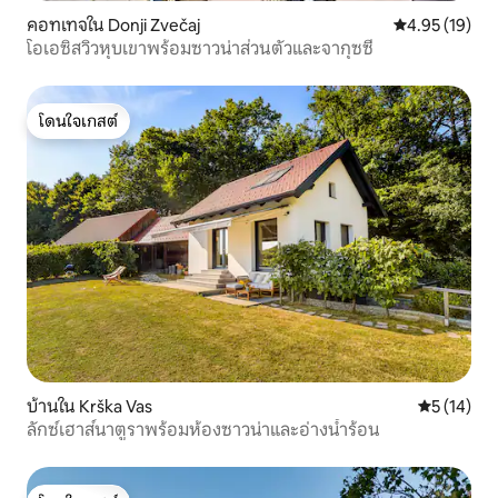
คอทเทจใน Donji Zvečaj
คะแนนเฉลี่ย 4.
4.95 (19)
โอเอซิสวิวหุบเขาพร้อมซาวน่าส่วนตัวและจากุซซี่
โดนใจเกสต์
โดนใจเกสต์
บ้านใน Krška Vas
คะแนนเฉลี่ย
5 (14)
ลักซ์เฮาส์นาตูราพร้อมห้องซาวน่าและอ่างน้ำร้อน