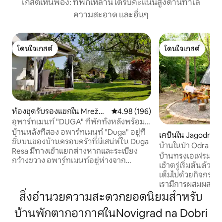
เกสต์เห็นพ้อง: ที่พักเหล่านี้ได้รับคะแนนสูงด้านทำเล
ความสะอาด และอื่นๆ
โดนใจเกสต์
โดนใจเกสต์
โดนใจเกสต์
โดนใจเกสต์
ห้องชุดรับรองแขกใน Mrežni
คะแนนเฉลี่ย 4.98 จาก 5, 196 รีวิว
4.98 (196)
čki Varoš
อพาร์ทเมนท์ "DUGA" ที่พักทั้งหลังพร้อม
สิ่งอำนวยความสะดวกครบครัน
บ้านหลังที่สอง อพาร์ทเมนท์ "Duga" อยู่ที่
เคบินใน Jagodno
ชั้นบนของบ้านครอบครัวที่มีเสน่ห์ใน Duga
บ้านในป่า Odra
Resa มีทางเข้าแยกต่างหากและระเบียง
บ้านทรงเอเฟรมที่ตั
กว้างขวาง อพาร์ทเมนท์อยู่ห่างจาก
เช้าตรู่เริ่มต้นด้ว
ชายหาดริมแม่น้ำโดยใช้เวลาเดินไม่เกิน 10
เต็มไปด้วยกิจกรร
นาที และห่างจากใจกลางเมือง 15 นาที ห้อง
เรามีการผสมผสานท
ชุดทั้งหลังได้รับการทำความสะอาดและฆ่า
สะดวกสบายและธรรมช
สิ่งอำนวยความสะดวกยอดนิยมสำหรับ
เชื้ออย่างทั่วถึงเพื่อความปลอดภัยของคุณ
เหมาะสำหรับการพั
ผู้เข้าพักที่มีสัตว์เลี้ยงจะถูกเรียกเก็บเงินเพิ่ม
บ้านพักตากอากาศในNovigrad na Dobri
ลงตัวระหว่างบรร
เติม 10 ยูโรต่อคืนสำหรับสัตว์เลี้ยง ค่า
สะดวกสบายทันสมัย