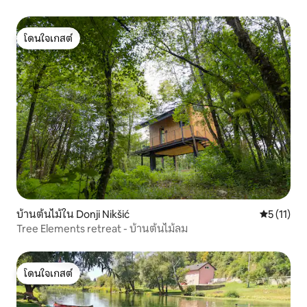
โดนใจเกสต์
โดนใจเกสต์
บ้านต้นไม้ใน Donji Nikšić
คะแนนเฉลี่ย
5 (11)
Tree Elements retreat - บ้านต้นไม้ลม
โดนใจเกสต์
โดนใจเกสต์