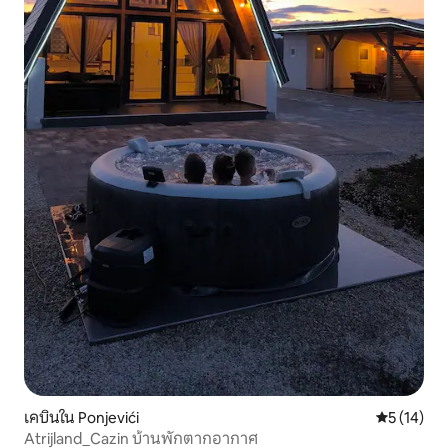
เคบินใน Ponjevići
คะแนนเฉลี่ย
5 (14)
Atrijland_Cazin บ้านพักตากอากาศ