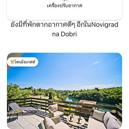
เครื่องปรับอากาศ
ยังมีที่พักตากอากาศดีๆ อีกในNovigrad
na Dobri
โดนใจเกสต์
โดนใจเกสต์ที่สุด