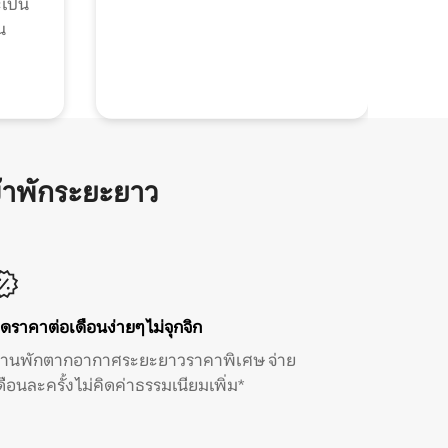
ะเป็น
น
้าพักระยะยาว
ิดราคาต่อเดือนง่ายๆ ไม่จุกจิก
้านพักตากอากาศระยะยาวราคาพิเศษ จ่าย
ดือนละครั้ง ไม่คิดค่าธรรมเนียมเพิ่ม*