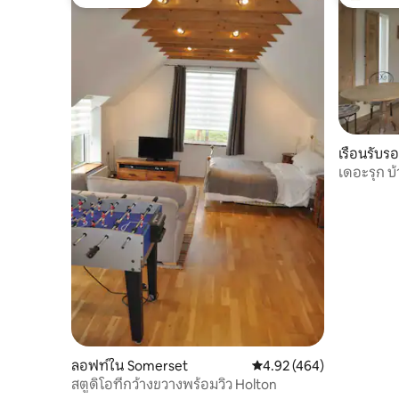
โดนใจเกสต์
โดนใจเกสต
เรือนรับร
m
เดอะรุก บ
แบบ
ลอฟท์ใน Somerset
คะแนนเฉลี่ย 4.92 จาก 5, 4
4.92 (464)
สตูดิโอที่กว้างขวางพร้อมวิว Holton