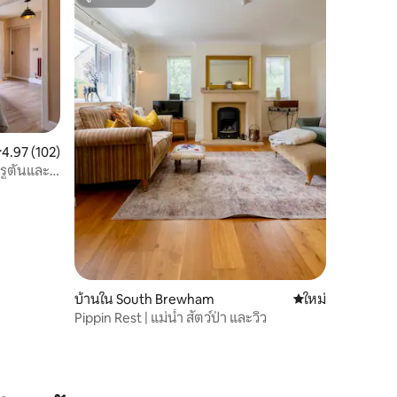
ซูเปอร์โฮสต์
ะแนนเฉลี่ย 4.97 จาก 5, 102 รีวิว
4.97 (102)
บรูตันและ
บ้านใน South Brewham
ที่พักใหม่
ใหม่
Pippin Rest | แม่น้ำ สัตว์ป่า และวิว