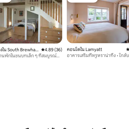
์ที่สุด
โดนใจเกสต์ที่สุด
คอนโดใน Lamyatt
ค
องใน South Brewha
คะแนนเฉลี่ย 4.89 จาก 5, 36 รีวิว
4.89 (36)
อาคารเสริมที่หรูหราน่าทึ่ง • ใกล้
้านพักในชนบทเล็ก ๆ ที่สมบูรณ์
เดอะนิวต์
64 รีวิว