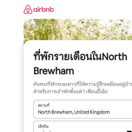
ข้าม
ไป
ยัง
เนื้อหา
ที่พักรายเดือนในNorth
Brewham
ค้นพบที่พักระยะยาวที่ให้ความรู้สึกเหมือนอยู่บ้า
สำหรับการเข้าพักตั้งแต่ 1 เดือนขึ้นไป
สถานที่
ใช้ลูกศรขึ้นลง หรือใช้การสัมผัสหรือปัด เพื่อสำรวจผ
เช็คอิน