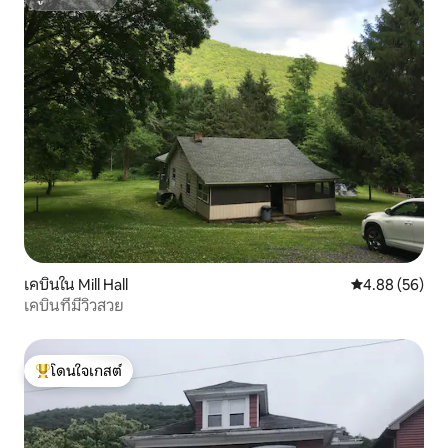
ซูเปอร์โฮสต์
เคบินใน Mill Hall
คะแนนเฉลี่ย 4.
4.88 (56)
เคบินที่มีวิวสวย
โดนใจเกสต์
โดนใจเกสต์ที่สุด