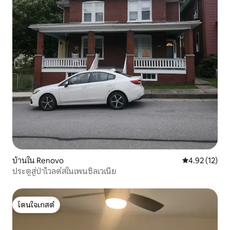
บ้านใน Renovo
คะแนนเฉลี่ย 4.
4.92 (12)
ประตูสู่ป่าไวลด์สในเพนซิลเวเนีย
โดนใจเกสต์
โดนใจเกสต์