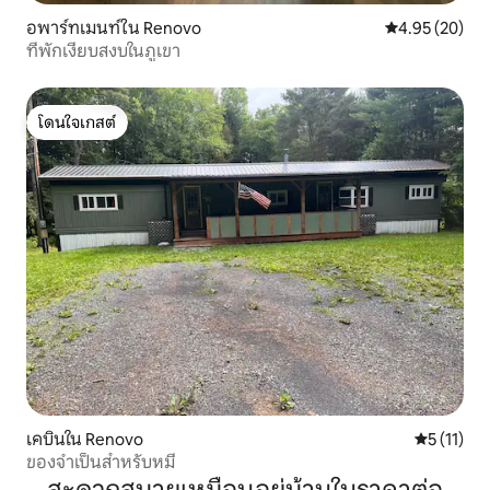
อพาร์ทเมนท์ใน Renovo
คะแนนเฉลี่ย 4.
4.95 (20)
ที่พักเงียบสงบในภูเขา
โดนใจเกสต์
โดนใจเกสต์
เคบินใน Renovo
คะแนนเฉลี่ย
5 (11)
ของจำเป็นสำหรับหมี