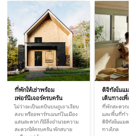
ที่พักให้เช่าพร้อม
ดิจิทัลโนแมด
เฟอร์นิเจอร์ครบครัน
เดินทางเพื่อ
ไม่ว่าจะเป็นเคบินบนภูเขาเงียบ
ที่พักสะดวกสบา
สงบ หรืออพาร์ทเมนท์ในเมือง
และพื้นที่ทำงา
แสนสะดวก ก็มีสิ่งอำนวยความ
ดิจิทัลโนแมดแ
สะดวกให้ครบครัน พักสบาย
ทางไกล