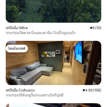
เคบินใน Niltre
คะแนนเฉลี่ย
5 (10)
กระท่อมวิสตาลาโกและเตาผิง | ใกล้โชชูเอนโก
โดนใจเกสต์
โดนใจเกสต์
เคบินใน Coihueco
คะแนนเฉลี่ย 4.9
4.93 (106)
กระท่อมที่ตั้งอยู่ริมทะเลสาบปังกิปุลยี