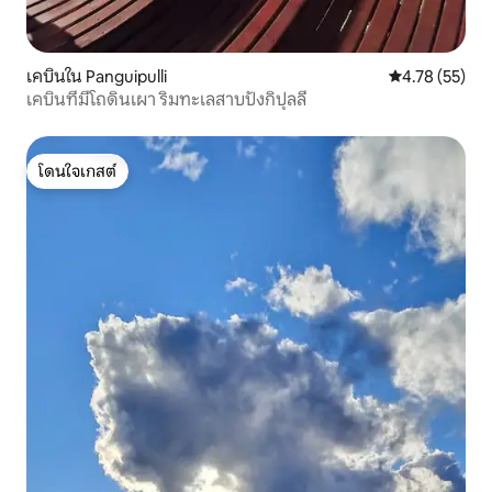
เคบินใน Panguipulli
คะแนนเฉลี่ย 4.
4.78 (55)
เคบินที่มีโถดินเผา ริมทะเลสาบปังกิปุลลี
โดนใจเกสต์
โดนใจเกสต์