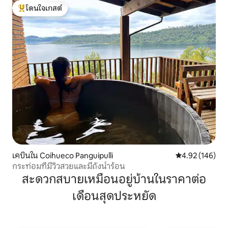
โดนใจเกสต์
โดนใจเกสต์ที่สุด
เคบินใน Coihueco Panguipulli
คะแนนเฉลี่ย 4.9
4.92 (146)
กระท่อมที่มีวิวสวยและมีถังน้ำร้อน
สะดวกสบายเหมือนอยู่บ้านในราคาต่อ
เดือนสุดประหยัด