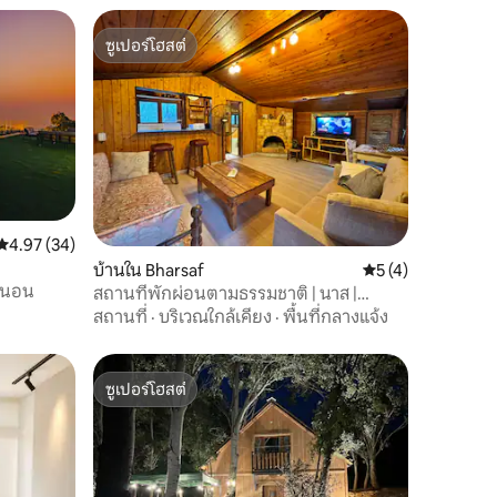
ซูเปอร์โฮสต์
ซูเปอร์โฮสต์
คะแนนเฉลี่ย 4.97 จาก 5, 34 รีวิว
4.97 (34)
บ้านใน Bharsaf
คะแนนเฉลี่ย 5 จาก 5
5 (4)
รนอน
สถานที่พักผ่อนตามธรรมชาติ | นาส |
กระท่อมส่วนตัว
สถานที่
·
บริเวณใกล้เคียง
·
พื้นที่กลางแจ้ง
ซูเปอร์โฮสต์
ซูเปอร์โฮสต์