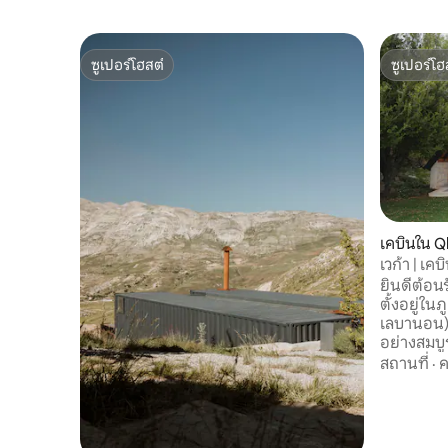
ซูเปอร์โฮสต์
ซูเปอร์โฮ
ซูเปอร์โฮสต์
ซูเปอร์โฮ
เคบินใน Q
เวก้า | เค
โนรามา
ยินดีต้อนรั
ตั้งอยู่ใน
เลบานอน) 
อย่างสมบูรณ์ เวก้าได้รับกา
อย่างพิถีพ
สถานที่
·
ค
เย็นที่อบ
เพียง 3 น
ซาร์ 25 นาท
ขนาด 120 