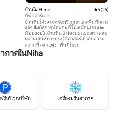
ี เส้นทาง
บ้านใน Ehmej
คะแนนเฉลี่ย 5 จาก 5,
5 (25)
สบาย
ที่พักอาร์เคด
ผ่อนแบบโร
บ้านหินโค้งงามพร้อมวิวภูเขาและพื้นที่กลาง
ปดาห์
แจ้ง สัมผัสการพักผ่อนที่ไม่เหมือนใครและ
เงียบสงบในบ้านหิน 2 ห้องนอนของเรา ผสม
ผสานเสน่ห์ทางประวัติศาสตร์เข้ากับความ
สะดวกสบายสมัยใหม่ ที่พักมีระเบียงกว้าง
สถานที่
·
ตกแต่ง
·
พื้นที่ในร่ม
ขวางสวนสวยพร้อมวิวภูเขาและพื้นที่ในร่มที่
อากาศในNiha
อบอุ่น เพลิดเพลินกับพื้นที่นั่งเล่นกว้างขวาง
2 ห้องนอน ห้องรับประทานอาหาร ห้องน้ำ
ทันสมัย และที่จอดรถ ตั้งอยู่ห่างจาก Jbeil
เพียง 20 นาทีและห่างจาก Laklouk เพียง 7
นาทีเป็นสถานที่พักผ่อนที่สมบูรณ์แบบ
สำหรับการพักผ่อนและการสำรวจ
ฟรีบริเวณที่พัก
เครื่องปรับอากาศ