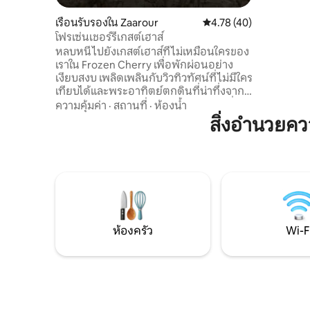
ครัวที่มี
Wi-Fi ไฟเบ
เรือนรับรองใน Zaarour
คะแนนเฉลี่ย 4.78 จาก 5,
4.78 (40)
ซักผ้า ทำ
โฟรเซ่นเชอร์รี่เกสต์เฮาส์
ยาวเช่นเด
หลบหนีไปยังเกสต์เฮาส์ที่ไม่เหมือนใครของ
เราใน Frozen Cherry เพื่อพักผ่อนอย่าง
เงียบสงบ เพลิดเพลินกับวิวทิวทัศน์ที่ไม่มีใคร
เทียบได้และพระอาทิตย์ตกดินที่น่าทึ่งจาก
ทุกมุม จุดเด่น: • วิวพาโนรามา: วิวภูเขาที่
ความคุ้มค่า
·
สถานที่
·
ห้องน้ำ
สวยงามจากหน้าต่างทุกบาน • การออกแบบ
สิ่งอำนวยค
ที่ไม่เหมือนใคร: เกสต์เฮาส์สไตล์โมเดิร์นที่ทำ
จากตู้คอนเทนเนอร์ผสมผสานเสน่ห์แบบ
ชนบทเข้ากับธรรมชาติ • ซันเซ็ทพาราไดซ์:
ดาดฟ้าส่วนตัวเหมาะสำหรับการชม
พระอาทิตย์ตกดินที่น่าหลงใหล • การใช้ชีวิต
ที่อบอุ่น: การจัดวางแบบเปิดโล่งกว้างขวางที่
นั่งสบายและเตาผิง • การรับประทานอาหาร
กลางแจ้ง: ระเบียงพร้อมเตาปิ้งย่าง
ห้องครัว
Wi-F