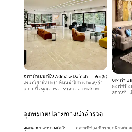
อพาร์ทเมนท์ใน Adma w Dafnah
คะแนนเฉลี่ย 5 จาก 5
5 (9)
อพาร์ทเมน
เพนท์เฮาส์หรูหรา หันหน้าไปทางทะเล/อ่าง
ลอฟท์ที่อบ
น้ำร้อน หลุมกองไฟ
สถานที่
·
คุณภาพการนอน
·
ความสบาย
แสนสงบ
สถานที่
·
เ
จุดหมายปลายทางน่าสำรวจ
จุดหมายปลายทางใกล้ๆ
สถานที่ท่องเที่ยวยอดนิยมในล