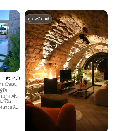
ชาเลต์ใน 
ซูเปอร์โฮสต์
ซูเปอร์โ
“อัลโตฟา
ซูเปอร์โฮสต์
ซูเปอร์โ
หรูหรา
จัดการโดย Luxe
สระว่ายน้
สามารถใช
คู่รักเท่านั้น! ยินดีต้อนรับสู่อัล
วิลล่าภู
สถานที่
·
5 ดาวพร
การนอน
ที่พักทันส
นาที ผส
เข้ากับพื้
คะแนนเฉลี่ย 5 จาก 5, 43 รีวิว
5 (43)
และวิวพาโ
พักผ่อนบ
่ายน้ำและ
่รัก
นส่วนตัว
นที่ใน
นกลางแจ้ง
ียง
กลางแจ้ง
กผ่อนและ
อกแบบเอง