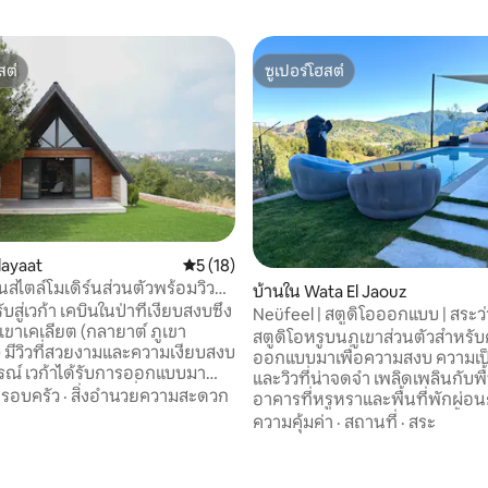
สต์
ซูเปอร์โฮสต์
สต์
ซูเปอร์โฮสต์
layaat
คะแนนเฉลี่ย 5 จาก 5, 18 รีวิว
5 (18)
บินสไตล์โมเดิร์นส่วนตัวพร้อมวิวพา
บ้านใน Wata El Jaouz
บสู่เวก้า เคบินในป่าที่เงียบสงบซึ่ง
Neüfeel | สตูดิโอออกแบบ | สระว
ภูเขาเคเลียต (กลายาต์ ภูเขา
วิว
สตูดิโอหรูบนภูเขาส่วนตัวสำหรับคู
มีวิวที่สวยงามและความเงียบสงบ
ออกแบบมาเพื่อความสงบ ความเป็
รออกแบบมา
และวิวที่น่าจดจำ เพลิดเพลินกับพื้
ิถันสำหรับช่วงเช้าที่ช้าและช่วง
รอบครัว
·
สิ่งอำนวยความสะดวก
อาคารที่หรูหราและพื้นที่พักผ่อ
อุ่น อยู่ห่างจากถนนหลักของคลีอัต
ส่วนตัว 100% พร้อมสระว่ายน้ำ เต
ความคุ้มค่า
·
สถานที่
·
สระ
าที ห่างจากสกีรีสอร์ทฟารายา/ม
อาบแดด เลานจ์เพอร์โกลา ฝักบัว
ี และห่างจากเบรุต 30 นาที เคบิน
และบาร์บีคิว เหมาะสำหรับวันพั
ตร.ม. 2 ห้องนอน 2 ห้องน้ำมีห้อง
ค่ำคืนที่อบอุ่น เฟอร์นิเจอร์ที่อ