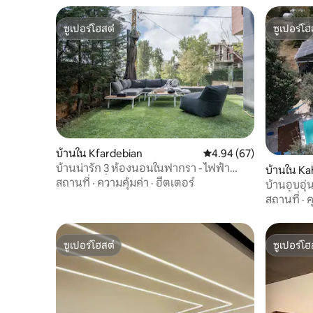
ซูเปอร์โฮสต์
ซูเปอร์โฮ
ซูเปอร์โฮสต์
ซูเปอร์โฮ
บ้านใน Kfardebian
คะแนนเฉลี่ย 4.94 จาก 5, 
4.94 (67)
บ้านน่ารัก 3 ห้องนอนในฟากรา - ไฟฟ้า
บ้านใน Ka
ตลอด 24 ชั่วโมงทุกวัน + สวน
สถานที่
·
ความคุ้มค่า
·
ฮีตเตอร์
บ้านอบอุ่
ว่ายน้ำ
สถานที่
·
ซูเปอร์โฮสต์
ซูเปอร์โฮ
ซูเปอร์โฮสต์
ซูเปอร์โฮ