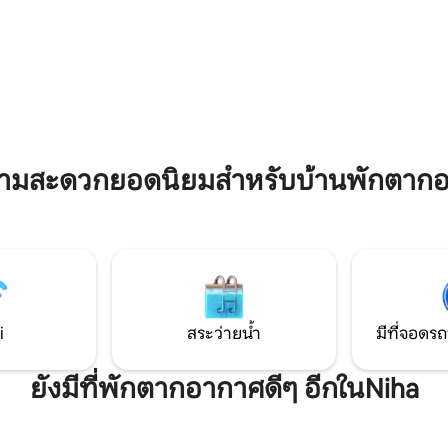
อุปกรณ์ครบครัน เครื่องปรับอากาศ
และงานศิลปะที่คัดสรรมาให้สร้าง
อร์ออปติก สมาร์ททีวี และเครื่อง
บรรยากาศแบบบูติกใกล้กับลานสก
 40 รีวิว
ให้เหมาะสำหรับการเข้าพักระยะ
เดินป่า และคาเฟ่ ให้ความสะดวก
ียวกับการพักผ่อนช่วงสุดสัปดาห์
ตลอดทั้งปี เหมาะสำหรับการพัก
แมนติกและการพักผ่อนช่วงสุดสั
วามสะดวกยอดนิยมสำหรับบ้านพักตาก
i
สระว่ายน้ำ
มีที่จอดรถ
ยังมีที่พักตากอากาศดีๆ อีกในNiha