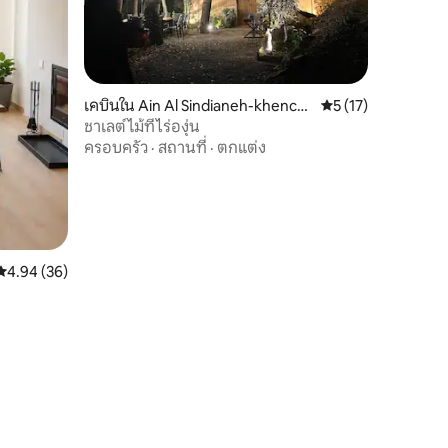
เคบินใน Ain Al Sindianeh-khench
คะแนนเฉลี่ย 5 จาก 5,
5 (17)
ara
ชาเลต์ไม้ที่ไร่องุ่น
ครอบครัว
·
สถานที่
·
ตกแต่ง
คะแนนเฉลี่ย 4.94 จาก 5, 36 รีวิว
4.94 (36)