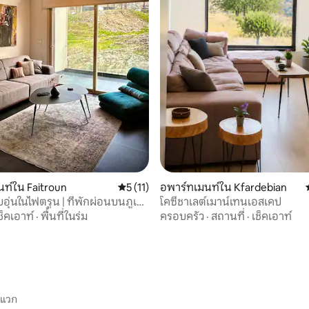
, 9 รีวิว
ท์ใน Faitroun
คะแนนเฉลี่ย 5 จาก 5, 11 รีวิว
5 (11)
อพาร์ทเมนท์ใน Kfardebian
อุ่นในไฟตรูน | ที่พักผ่อนบนภูเขา
โคซี่ชาเลต์เมาน์เทนเอสเคป
ช็คเอาท์
·
พื้นที่ในร่ม
ครอบครัว
·
สถานที่
·
เช็คเอาท์
ะแวก