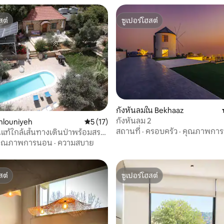
สต์
ซูเปอร์โฮสต์
สต์
ซูเปอร์โฮสต์
67 รีวิว
กังหันลมใน Bekhaaz
กังหันลม 2
hlouniyeh
คะแนนเฉลี่ย 5 จาก 5, 17 รีวิว
5 (17)
สถานที่
·
ครอบครัว
·
คุณภาพกา
นแท้ใกล้เส้นทางเดินป่าพร้อมสระ
คุณภาพการนอน
·
ความสบาย
สต์
ซูเปอร์โฮสต์
สต์
ซูเปอร์โฮสต์