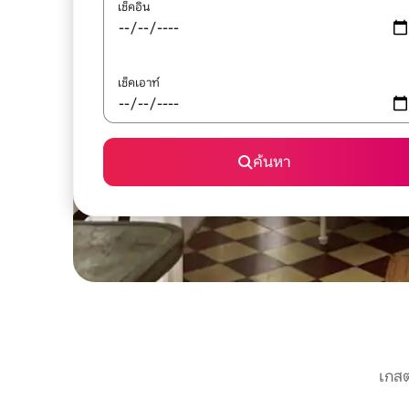
เช็คอิน
เช็คเอาท์
ค้นหา
เกสต