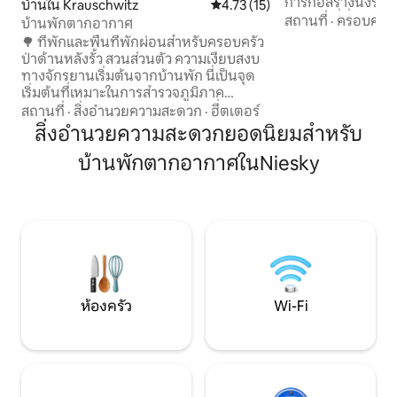
การก่อสร้างนั่งร้า
บ้านใน Krauschwitz
คะแนนเฉลี่ย 4.73 จาก 5, 15 รีวิว
4.73 (15)
เสียดายที่ที่พักขอ
สถานที่
·
ครอบครัว
บ้านพักตากอากาศ
เดิมแล้ว มีส่วนลด
🌳 ที่พักและพื้นที่พักผ่อนสำหรับครอบครัว
ของคุณ (-15% แยก
ป่าด้านหลังรั้ว สวนส่วนตัว ความเงียบสงบ
ในอดีตฟาร์ม 3 ด้า
ทางจักรยานเริ่มต้นจากบ้านพัก นี่เป็นจุด
พาร์ทเมนท์ 2 แห่ง
เริ่มต้นที่เหมาะในการสำรวจภูมิภาค
อย่างสงบและล้อมรอ
ชายแดนโปแลนด์-เยอรมนี สถานที่ท่อง
สถานที่
·
สิ่งอำนวยความสะดวก
·
ฮีตเตอร์
พาร์ทเมนท์นี้ได้รั
เที่ยวทั้งหมดอยู่ภายในระยะ 5-30 กม. · อุท
สิ่งอำนวยความสะดวกยอดนิยมสำหรับ
ใบไม้ผลิปี 2022
ยานมูซาโคฟสกี (ยูเนสโก) – 7 กม. เข้าถึงได้
บ้านพักตากอากาศในNiesky
โดยการเดินเท้าหรือขี่จักรยาน · ทะเลสาบ
สำหรับว่ายน้ำ (เขตทะเลสาบลูจิซ) – 10–15
กม. · เส้นทางจักรยาน – ริมแม่น้ำไนส์ · สวน
สาธารณะและป่า – นอกรั้ว · ที่จอดรถฟรีใน
บริเวณที่พัก · สวนพร้อมพื้นที่บาร์บีคิว ·
ย่านที่เงียบสงบ ไม่มีเพื่อนบ้านที่ส่งเสียงดัง
ห้องครัว
Wi-Fi