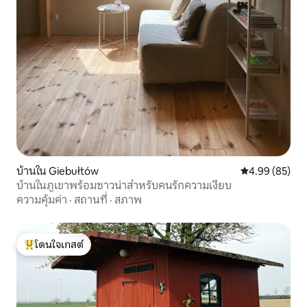
บ้านใน Giebułtów
คะแนนเฉลี่ย 4.
4.99 (85)
บ้านในภูเขาพร้อมซาวน่าสำหรับคนรักความเงียบ
ความคุ้มค่า
·
สถานที่
·
สภาพ
โดนใจเกสต์
โดนใจเกสต์ที่สุด