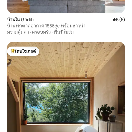
บ้านใน Görlitz
คะแนนเฉลี่
5 (6)
บ้านพักตากอากาศ 1856de พร้อมซาวน่า
ความคุ้มค่า
·
ครอบครัว
·
พื้นที่ในร่ม
โดนใจเกสต์
โดนใจเกสต์ที่สุด