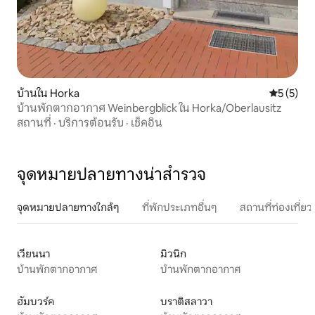
บ้านใน Horka
คะแนนเฉลี่
5 (5)
บ้านพักตากอากาศ Weinbergblick ใน Horka/Oberlausitz
สถานที่
·
บริการต้อนรับ
·
เช็คอิน
จุดหมายปลายทางน่าสำรวจ
จุดหมายปลายทางใกล้ๆ
ที่พักประเภทอื่นๆ
สถานที่ท่องเที่
เวียนนา
มิวนิก
บ้านพักตากอากาศ
บ้านพักตากอากาศ
ฮัมบวร์ค
บราติสลาวา