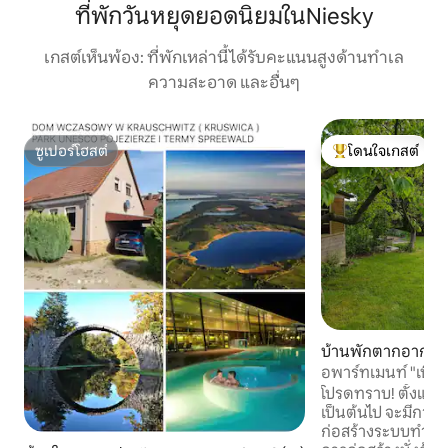
ที่พักวันหยุดยอดนิยมในNiesky
เกสต์เห็นพ้อง: ที่พักเหล่านี้ได้รับคะแนนสูงด้านทำเล
ความสะอาด และอื่นๆ
ซูเปอร์โฮสต์
โดนใจเกสต์
ซูเปอร์โฮสต์
โดนใจเกสต์ที่สุด
บ้านพักตากอากาศ
g/Oberlausitz
อพาร์ทเมนท์ "เบิร์ค
มันน์
โปรดทราบ! ตั้งแต่ฤด
เป็นต้นไป จะมีการก่
ก่อสร้างระบบทำควา