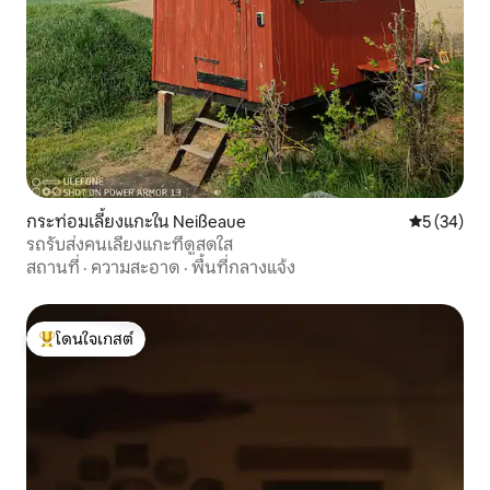
กระท่อมเลี้ยงแกะใน Neißeaue
คะแนนเฉลี่ย
5 (34)
รถรับส่งคนเลี้ยงแกะที่ดูสดใส
สถานที่
·
ความสะอาด
·
พื้นที่กลางแจ้ง
โดนใจเกสต์
โดนใจเกสต์ที่สุด