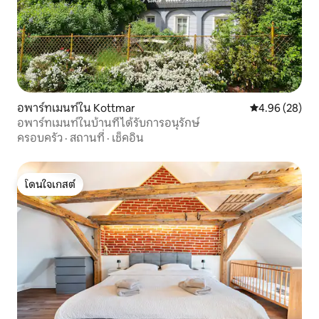
อพาร์ทเมนท์ใน Kottmar
คะแนนเฉลี่ย 4.
4.96 (28)
อพาร์ทเมนท์ในบ้านที่ได้รับการอนุรักษ์
ครอบครัว
·
สถานที่
·
เช็คอิน
โดนใจเกสต์
โดนใจเกสต์