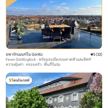
อพาร์ทเมนท์ใน Görlitz
คะแนนเฉลี่ย
5 (32)
Fewo Görlitzglück - พร้อมระเบียงบนดาดฟ้าและลิฟท์
ความคุ้มค่า
·
ครอบครัว
·
พื้นที่ในร่ม
โดนใจเกสต์
โดนใจเกสต์ที่สุด