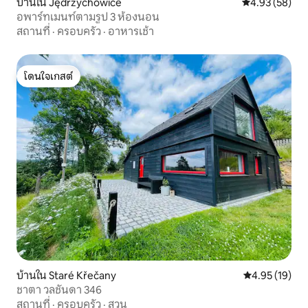
บ้านใน Jędrzychowice
คะแนนเฉลี่ย 4.
4.93 (58)
อพาร์ทเมนท์ตามรูป 3 ห้องนอน
สถานที่
·
ครอบครัว
·
อาหารเช้า
โดนใจเกสต์
โดนใจเกสต์
บ้านใน Staré Křečany
คะแนนเฉลี่ย 4.
4.95 (19)
ชาตา วลชันดา 346
สถานที่
·
ครอบครัว
·
สวน