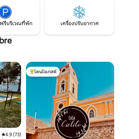
่นโดยตรง
ที่แตกต่างกันมากมายรอบสระว่ายน้ำ โรงรถ
ยู่ให้ไป
สำหรับรถสองคัน ตั้งอยู่ในใจกลางกรานาดา
กเอาท์
เดิน 5 นาทีจากจัตุรัสหลัก
ฟรีบริเวณที่พัก
เครื่องปรับอากาศ
ibre
โดนใจเกสต์
โดนใจเกสต์ที่สุด
คะแนนเฉลี่ย 4.9 จาก 5, 73 รีวิว
4.9 (73)