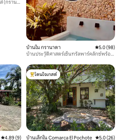
าส์ (กรานา
บ้านใน กรานาดา
คะแนนเฉลี่ย 5.0 จาก 5,
5.0 (98)
บ้านประวัติศาสตร์เซ็นทรัลพาร์คลักซ์พร้อม
สระว่ายน้ำ
โดนใจเกสต์
โดนใจเกสต์ที่สุด
คะแนนเฉลี่ย 4.89 จาก 5, 9 รีวิว
4.89 (9)
บ้านเล็กใน Comarca El Pochote
คะแนนเฉลี่ย 5.0 จาก 5,
5.0 (26)