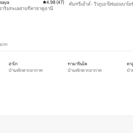
asaya
คะแนนเฉลี่ย 4.98 จาก 5, 47 รีวิว
4.98 (47)
คันทรีเฮ้าส์ - วิวภูเขาไฟมอมบาโช
าริมทะเลสาบที่คาซาตูอานี
ะแวก
ฮาโก
ทามารินโด
คาฮ
บ้านพักตากอากาศ
บ้านพักตากอากาศ
บ้