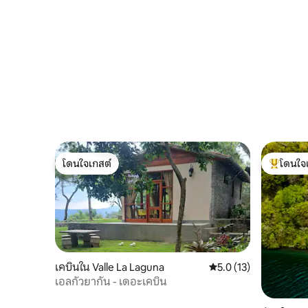
ทะเลสาบอาโปโยอ
โดนใจเกสต์
โดนใจ
โดนใจเกสต์
โดนใจเกสต
เคบินใน Valle La Laguna
คะแนนเฉลี่ย 5.0 จาก 5,
5.0 (13)
เอลกัวยากัน - เดอะเคบิน