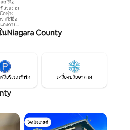
นแทรีโอ
ในภูมิภาคไนแองการ่าของเราและที่พักของ
บที่สวยงาม
เราอยู่ท่ามกลางทุกอย่าง! ใกล้โรงไวน์ร้าน
โอห่าง
อาหารแหล่งช้อปปิ้งปั่นจักรยานและเดินป่า
ที่มีชื่อ
ว่ายน้ำพายเรือคายัคและตกปลา
นแองการ่า
ๆอีกมากมาย
ในNiagara County
eenston
คนาดา
ร่าบน
ั้น หาก
มองเห็น
ี่คุณ
ม่
บ
ฟรีบริเวณที่พัก
เครื่องปรับอากาศ
unty
โดนใจเกสต์
โดนใจเกสต์