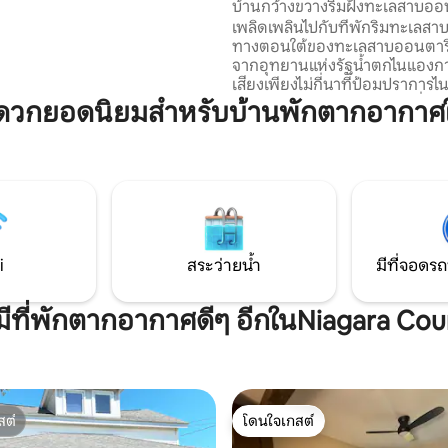
บ้านกว้างขวางริมฝั่งทะเลสาบออ
้อมโซฟาถุงบีนแบ็ก ไวไฟ 500
เพลิดเพลินไปกับที่พักริมทะเลสา
่อวินาที ฝักบัวแรงดันสูงขนาด✔
ทางตอนใต้ของทะเลสาบออนตาริ
เครื่องซักผ้า/เครื่องอบผ้า ที่✔ จอด
จากอุทยานแห่งรัฐน้ำตกไนแองการ่า
้งอยู่ในเขตประวัติศาสตร์
เสียงเพียงไม่กี่นาทีป้อมปราการไ
เส้นทางไวน์ไนแองการ่าและอื่น
ดวกยอดนิยมสำหรับบ้านพักตากอากาศ
กระโดดบนสะพาน Lewiston-Qu
ที่อยู่ใกล้เคียงและคุณจะอยู่ในแ
ภายในไม่กี่นาทีไปเที่ยวไนแองกา
ทะเลสาบหรือโตรอนโตสำหรับวันน
การพักผ่อนบนดาดฟ้าที่สวยงาม
น้ำในทะเลสาบออนตาริโอเป็นสิ่งท
ต้องการที่นี่ก็เหมาะกับคุณเช่นกัน เราไ
อนุญาตให้จัดปาร์ตี้หรือรวมตัวกั
i
สระว่ายน้ำ
มีที่จอดรถ
ครอบครัวสูงสุด 8 คน
มีที่พักตากอากาศดีๆ อีกในNiagara Co
สต์
โดนใจเกสต์
สต์
โดนใจเกสต์