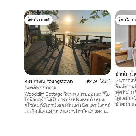
โดนใจเกสต์
โดนใจเกส
โดนใจเกสต์
โดนใจเกส
บ้านใน น้
5 นาทีถึง
คอทเทจใน Youngstown
คะแนนเฉลี่ย 4.91 จาก 5, 2
4.91 (264)
เครื่องเล่
ยินดีต้อนร
วูดคลิฟคอทเทจ
ฟุตที่มี 3 
Woodcliff Cottage ริมทะเลสาบออนแทรีโอ
โคโลเนียลร
รัฐนิวยอร์ก ได้รับการปรับปรุงใหม่ทั้งหมด
น้ำตกไนแอ
ครัวใหม่ที่มีเคาน์เตอร์หินแกรนิต เคาน์เตอร์
กับเส้นทา
แบบไอส์แลนด์/บาร์ และวิวทิวทัศน์ที่งดงาม
สบาย! การใช้ชีวิตแบบ✔เปิดโล่ง เครื่อง✔ ชง
ห้องครัวเปิดออกเป็นห้องนั่งเล่นที่กว้าง
กาแฟ Keur
ขวางพร้อมเตาผิงแก๊สและหน้าต่างอีก
พร้อมอุปก
มากมายมองออกไปเห็นดาดฟ้าใหม่และ
เสียง ✔ สมาร์ททีวี! ✔ สำนักงาน ✔ ห้อง
ทะเลสาบออนแทรีโอ เพลิดเพลินกับกองไฟ