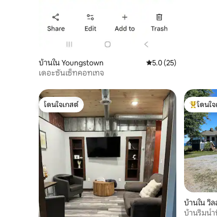
บ้านใน Youngstown
คะแนนเฉลี่ย 5.0 จาก 5,
5.0 (25)
เดอะซันเซ็ทคอทเทจ
โดนใจเกสต์
โดนใจ
โดนใจเกสต์
โดนใจเกสต
บ้านใน วิล
บ้านริมน้