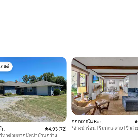
 25 รีวิว
เกสต์
์ที่สุด
คอทเทจใน Burt
ค
*อ่างน้ำร้อน | ริมทะเลสาบ | วิวสว
สัน
คะแนนเฉลี่ย 4.93 จาก 5, 72 รีวิว
4.93 (72)
ำที่หาด้วยยากมีหน้าบ้านกว้าง