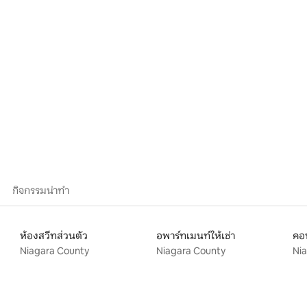
80 รีวิว
กิจกรรมน่าทำ
ห้องสวีทส่วนตัว
อพาร์ทเมนท์ให้เช่า
คอท
Niagara County
Niagara County
Ni