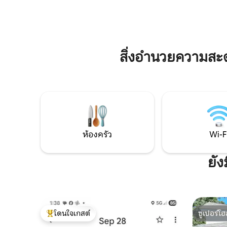
อาบแดดพร
ยามพระอาทิตย์ตกดินที่หลุมก่อกองไฟซึ่งมี
เม✔กะบิตต
บันไดนำลงไปยังทะเลสาบออนแทรีโอ 2 ห้อง
10 นิ้ว ✔ 
นอน 2 ห้องน้ำพร้อมฝักบัวแบบเดินเข้าและ
รถฟรี ✔ ตั
ฝักบัวที่มีอ่างอาบน้ำเต็มรูปแบบ เรายังให้เช่า
Shell Cottage ที่อยู่ติดกันด้วย ขับรถ 20
สิ่งอำนวยความสะ
นาทีถึงน้ำตก
ห้องครัว
Wi-F
ยัง
โดนใจเกสต์
ซูเปอร์โฮ
โดนใจเกสต์ที่สุด
ซูเปอร์โฮ