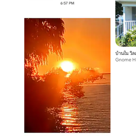
บ้านใน วิล
Gnome Ho
เทจ