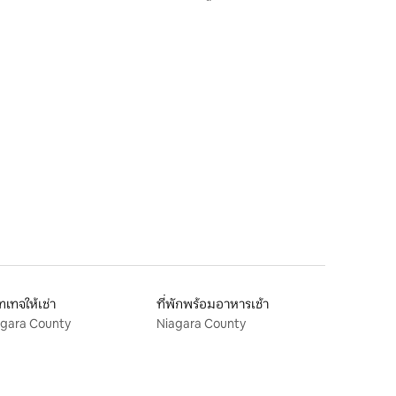
อนแทรีโออันแสนสวยงาม
เทจให้เช่า
ที่พักพร้อมอาหารเช้า
agara County
Niagara County