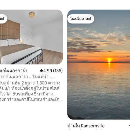
ต์
โดนใจเกสต์
ต์
โดนใจเกสต์
ำตกไนแองการ่า
คะแนนเฉลี่ย 4.99 จาก 5, 136 รีวิว
4.99 (136)
น้ำตกไนแอการา ~ ริมแม่น้ำ ~
64 รีวิว
นแผ่นเสียง
ับสู่บ้านชั้น 2 ขนาด 1,300 ตาราง
เตียง/1 ห้องน้ำตั้งอยู่ในบ้านสไตล์
ีไววัล! ขับรถเพียง 5 นาทีจาก
งการ่าและคาสิโนเซเนก้าและใกล้
งไนแองการ่ากรีนเวย์อย่างสะดวก
ig พร้อม K-cups ห้อง✔ ครัว
รณ์ครบครัน เครื่องเล่น✔ แผ่น
บ้านใน Ransomville