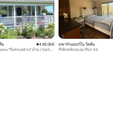
สัน
คะแนนเฉลี่ย 4.85 จาก 5, 84 รีวิว
4.85 (84)
อพาร์ทเมนท์ใน วิลสัน
me *ริมทะเลสาบ* บ้าน / คอท
ที่พักหลักของมาริน่า #3