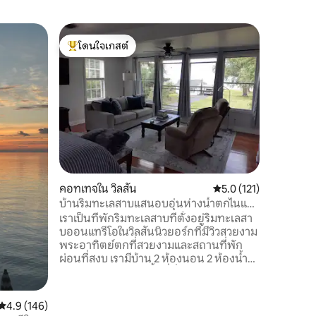
คอทเทจใน
โดนใจเกสต์
โดนใจ
คอทเทจร
โดนใจเกสต์ที่สุด
โดนใจเกส
บ้านพักส่
เสน่ห์แห่
ที่สวยงาม
ไม่นานก็จ
อาหารที่น
บ้าน มองเ
พระอาทิตย
ตกแต่งด้ว
ว่าจะได้
คอทเทจใน วิลสัน
คะแนนเฉลี่ย 5.0 จาก 5, 
5.0 (121)
มาสัมผัสค
สวยงามแห
บ้านริมทะเลสาบแสนอบอุ่นห่างน้ำตกไนแอ
สัตว์เลี้ย
งการ่า 30 นาที
เราเป็นที่พักริมทะเลสาบที่ตั้งอยู่ริมทะเลสา
บออนแทรีโอในวิลสันนิวยอร์กที่มีวิวสวยงาม
พระอาทิตย์ตกที่สวยงามและสถานที่พัก
ผ่อนที่สงบ เรามีบ้าน 2 ห้องนอน 2 ห้องน้ำที่
สะดวกสบายพร้อมพื้นที่นั่งเล่น 2 ห้องห้อง
ครัวที่มีอุปกรณ์ครบครันและระเบียงด้าน
หน้าที่สวยงามที่เชิญชวนให้คุณผ่อนคลาย
คะแนนเฉลี่ย 4.9 จาก 5, 146 รีวิว
4.9 (146)
และผ่อนคลาย มีอะไรให้เพลิดเพลินมากมาย