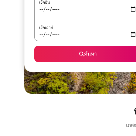
เช็คอิน
เช็คเอาท์
ค้นหา
เกสต