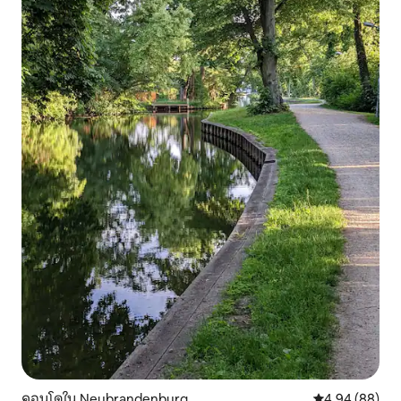
คอนโดใน Neubrandenburg
คะแนนเฉลี่ย 4.9
4.94 (88)