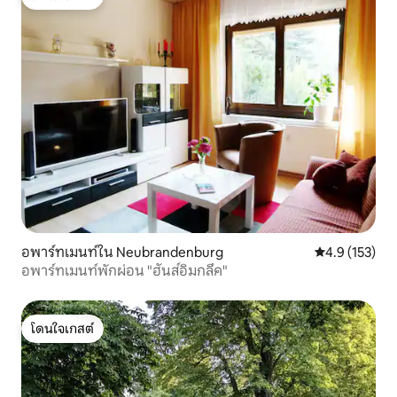
โดนใจเกสต์
อพาร์ทเมนท์ใน Neubrandenburg
คะแนนเฉลี่ย 4.
4.9 (153)
อพาร์ทเมนท์พักผ่อน "ฮันส์อิมกลึค"
โดนใจเกสต์
โดนใจเกสต์