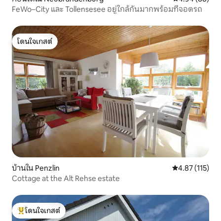
FeWo–City และ Tollensesee อยู่ใกล้กันมากพร้อมที่จอดรถ
โดนใจเกสต์
โดนใจเกสต์
บ้านใน Penzlin
คะแนนเฉลี่ย 4.8
4.87 (115)
Cottage at the Alt Rehse estate
โดนใจเกสต์
โดนใจเกสต์ที่สุด