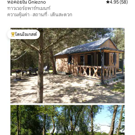
หอคอยใน Gniezno
คะแนนเฉลี่ย 4.
4.95 (58)
ทาวเวอร์อพาร์ทเมนท์
ความคุ้มค่า
·
สถานที่
·
เดินสะดวก
โดนใจเกสต์
โดนใจเกสต์ที่สุด