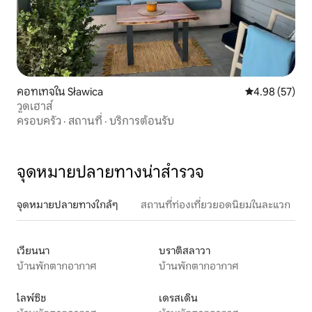
คอทเทจใน Sławica
คะแนนเฉลี่ย 4.
4.98 (57)
วูดเฮาส์
ครอบครัว
·
สถานที่
·
บริการต้อนรับ
จุดหมายปลายทางน่าสำรวจ
จุดหมายปลายทางใกล้ๆ
สถานที่ท่องเที่ยวยอดนิยมในละแวก
เวียนนา
บราติสลาวา
บ้านพักตากอากาศ
บ้านพักตากอากาศ
ไลพ์ซิช
เดรสเดิน