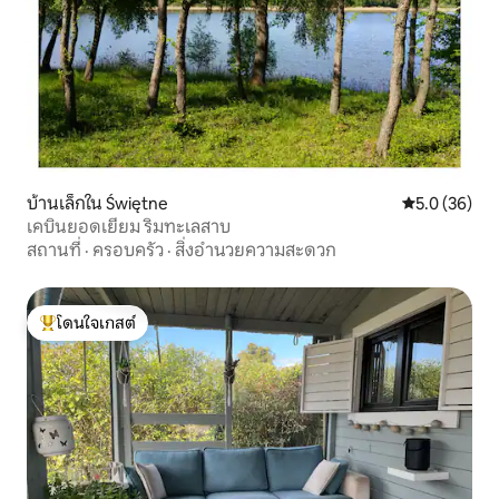
บ้านเล็กใน Świętne
คะแนนเฉลี่ย 5
5.0 (36)
เคบินยอดเยี่ยม ริมทะเลสาบ
สถานที่
·
ครอบครัว
·
สิ่งอำนวยความสะดวก
โดนใจเกสต์
โดนใจเกสต์ที่สุด