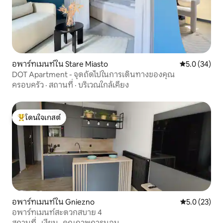
อพาร์ทเมนท์ใน Stare Miasto
คะแนนเฉลี่ย 5
5.0 (34)
DOT Apartment - จุดถัดไปในการเดินทางของคุณ
ครอบครัว
·
สถานที่
·
บริเวณใกล้เคียง
โดนใจเกสต์
โดนใจเกสต์ที่สุด
อพาร์ทเมนท์ใน Gniezno
คะแนนเฉลี่ย 5
5.0 (23)
อพาร์ทเมนท์สะดวกสบาย 4
สถานที่
·
เงียบ
·
คุณภาพการนอน