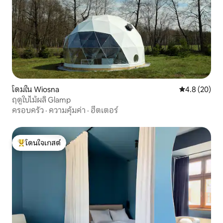
โดมใน Wiosna
คะแนนเฉลี่ย 4
4.8 (20)
ฤดูใบไม้ผลิ Glamp
ครอบครัว
·
ความคุ้มค่า
·
ฮีตเตอร์
โดนใจเกสต์
โดนใจเกสต์ที่สุด