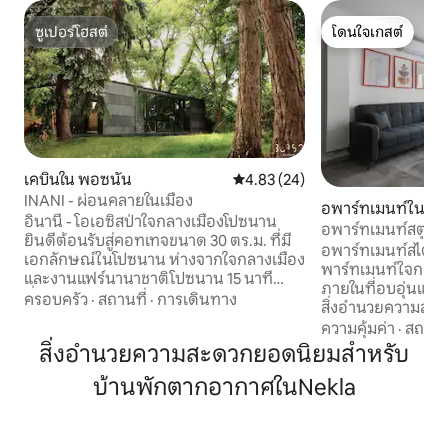
ซูเปอร์โฮสต์
โดนใจเกสต์
ซูเปอร์โฮสต์
โดนใจเกสต์
เคบินใน พอซนัน
คะแนนเฉลี่ย 4.83 จาก 5, 24 รีวิว
4.83 (24)
INANI - ผ่อนคลายในเมือง
อพาร์ทเมนท์ใน Sta
อินานี - โอเอซิสป่าใจกลางเมืองโปซนาน
อพาร์ทเมนท์สตูดิ
ยินดีต้อนรับสู่คอทเทจขนาด 30 ตร.ม. ที่มี
อพาร์ทเมนท์สไตล์โ
เอกลักษณ์ในโปซนาน ห่างจากใจกลางเมือง
พาร์ทเมนท์ใจกลาง
และงานแฟร์นานาชาติโปซนาน 15 นาที
ภายในที่อบอุ่นและ
ที่พักได้รับการออกแบบโดยสถาปนิก มีหน้า
ครอบครัว
·
สถานที่
·
การเดินทาง
สิ่งอำนวยความสะ
ต่างไม้ขนาดใหญ่ เตาผิง พัดลม ห้องครัวที่มี
อย่างสะดวกสบายสำห
ความคุ้มค่า
·
สถานที
อุปกรณ์ครบครัน และห้องน้ำ ในสวนขนาด
คน รับกุญแจได้ที่แผนกต้อนรับที่ทางเข้า
สิ่งอำนวยความสะดวกยอดนิยมสำหรับ
700 ตารางเมตร: ระเบียง หลุมก่อกองไฟ
หลักของอาคาร Towarow
เปลญวน ต้นไม้ผล และเสียงนกร้อง เตียง
บ้านพักตากอากาศในNekla
ตั้งแต่ 15:00 น. ถึง 22:00 น.
พับเก็บไว้ในตู้เสื้อผ้า เครื่องซักผ้า โต๊ะ และตู้
ห้อง ขนาด: ประมาณ 30 -50
เสื้อผ้า ป้ายรถเมล์ห่างจากบ้านพัก 1 นาที
โซฟาเบดแบบปรับเปลี่ยนไ
การผสมผสานที่ลงตัวระหว่างความใกล้ชิด
รถในโรงรถมีค่าธรร