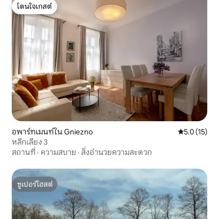
โดนใจเกสต์
โดนใจเกสต์
อพาร์ทเมนท์ใน Gniezno
คะแนนเฉลี่ย 5
5.0 (15)
หลีกเลี่ยง 3
สถานที่
·
ความสบาย
·
สิ่งอำนวยความสะดวก
ซูเปอร์โฮสต์
ซูเปอร์โฮสต์