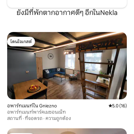
ยังมีที่พักตากอากาศดีๆ อีกในNekla
โดนใจเกสต์
โดนใจเกสต์
อพาร์ทเมนท์ใน Gniezno
คะแนนเฉลี่ย 5
5.0 (16)
อพาร์ทเมนท์พาร์คเมซอนเน็ท
สถานที่
·
ที่จอดรถ
·
ความถูกต้อง