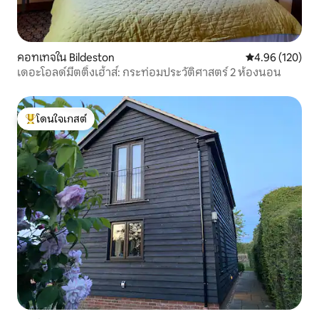
คอทเทจใน Bildeston
คะแนนเฉลี่ย 4.9
4.96 (120)
เดอะโอลด์มีตติ้งเฮ้าส์: กระท่อมประวัติศาสตร์ 2 ห้องนอน
โดนใจเกสต์
โดนใจเกสต์ที่สุด