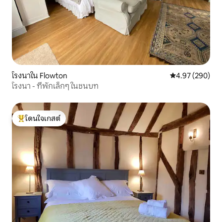
โรงนาใน Flowton
คะแนนเฉลี่ย 4.97
4.97 (290)
โรงนา - ที่พักเล็กๆ ในชนบท
โดนใจเกสต์
โดนใจเกสต์ที่สุด