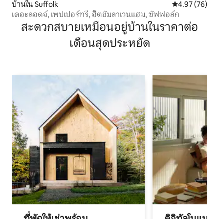
บ้านใน Suffolk
คะแนนเฉลี่ย 4.
4.97 (76)
เดอะลอดจ์, เพปเปอร์ทรี, ฮิตชัมลาเวนแฮม, ซัฟฟอล์ก
สะดวกสบายเหมือนอยู่บ้านในราคาต่อ
เดือนสุดประหยัด
ที่พักให้เช่าพร้อม
ดิจิทัลโนแมด