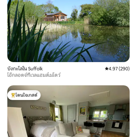
บังกะโลใน Suffolk
คะแนนเฉลี่ย 4.97
4.97 (290)
โอ๊กลอดจ์ที่เวลแฮมส์เมโดว์
โดนใจเกสต์
โดนใจเกสต์ที่สุด