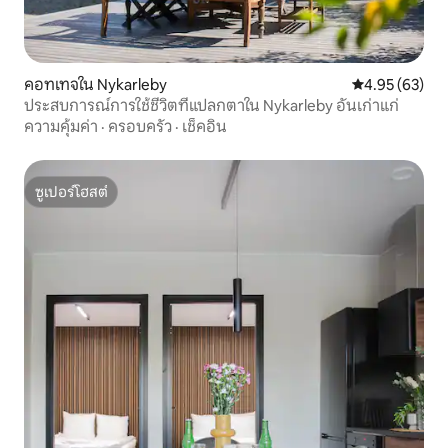
คอทเทจใน Nykarleby
คะแนนเฉลี่ย 4.
4.95 (63)
ประสบการณ์การใช้ชีวิตที่แปลกตาใน Nykarleby อันเก่าแก่
ความคุ้มค่า
·
ครอบครัว
·
เช็คอิน
ซูเปอร์โฮสต์
ซูเปอร์โฮสต์