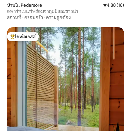
บ้านใน Pedersöre
คะแนนเฉลี่ย 4.
4.88 (16)
อพาร์ทเมนท์พร้อมจากุซซี่และซาวน่า
สถานที่
·
ครอบครัว
·
ความถูกต้อง
โดนใจเกสต์
โดนใจเกสต์ที่สุด