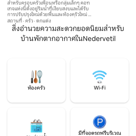
สำหรับครอบครัวเพื่อนหรือกลุ่มเล็กๆ คอท
อบอุ่นมีสิ่งอำนว
เทจแห่งนี้ตั้งอยู่ริมน้ำที่เงียบสงบและได้รับ
ทำอาหารและ WIFI
การปรับปรุงใหม่ด้วยพื้นและห้องครัวใหม่ มี
ของคุณ
ห้องนอน 3 ห้องเตียงคู่และเตียงเดี่ยว 2
สถานที่
·
ครัว
·
ตกแต่ง
เตียงชั้นล่างรวมถึงเตียงเดี่ยว 2 เตียงใน
สิ่งอำนวยความสะดวกยอดนิยมสำหรับ
ห้องใต้หลังคาพร้อมห้องนั่งเล่นขนาดใหญ่
บ้านพักตากอากาศในNedervetil
สถานที่ที่สมบูรณ์แบบสำหรับผู้ที่ต้องการ
หลีกหนีจากความเร่งรีบและวุ่นวายของ
เมืองแต่ยังมีระยะทางที่สะดวกสบายที่คุณ
ต้องการ สัมผัสประสบการณ์การเข้าพัก
อย่างสงบในบ้านที่มีสิ่งอำนวยความสะดวก
ครบครัน จองวันนี้แล้ว
ห้องครัว
Wi-Fi
มีที่จอดรถฟรีบริเวณ