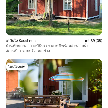
เคบินใน Kaustinen
คะแนนเฉลี่ย 4.
4.89 (38)
บ้านพักตากอากาศที่มีบรรยากาศดีพร้อมอ่างอาบน้ำ
สถานที่
·
ครอบครัว
·
เตาย่าง
โดนใจเกสต์
โดนใจเกสต์