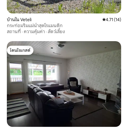
บ้านใน Veteli
คะแนนเฉลี่ย 4.
4.71 (14)
กระท่อมริมแม่น้ำสุดโรแมนติก
สถานที่
·
ความคุ้มค่า
·
สัตว์เลี้ยง
โดนใจเกสต์
โดนใจเกสต์