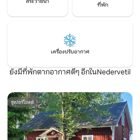
สระว่ายน้ำ
ที่พัก
เครื่องปรับอากาศ
ยังมีที่พักตากอากาศดีๆ อีกในNedervetil
ซูเปอร์โฮสต์
ซูเปอร์โฮสต์