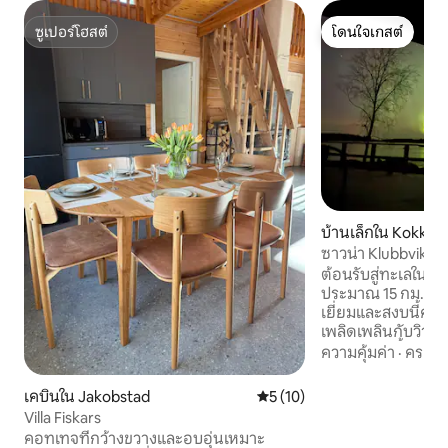
ซูเปอร์โฮสต์
โดนใจเกสต์
ซูเปอร์โฮสต์
โดนใจเกสต์
บ้านเล็กใน Kokkola
ซาวน่า Klubbviken
ต้อนรับสู่ทะเลใน Ö
ประมาณ 15 กม. ใน
เยี่ยมและสงบนี้คุณ
เพลิดเพลินกับวิวที่
ทะเล! สร้างขึ้นในปี
ความคุ้มค่า
·
ครอบค
ไม่มีการเข้าถึงน้ำใ
ชอบว่ายน้ำในฤดูหนา
เคบินใน Jakobstad
คะแนนเฉลี่ย 5 จาก 5, 10 รีวิว
5 (10)
เพื่อลงเล่นน้ำในทะ
Villa Fiskars
สองคนและห้องใต้ห
คอทเทจที่กว้างขวางและอบอุ่นเหมาะ
เด็ก 2 คน เครื่องทำ