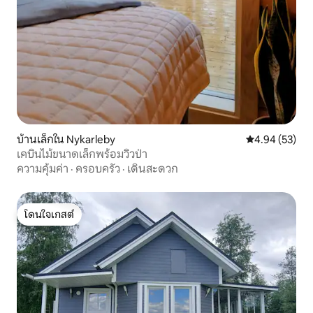
บ้านเล็กใน Nykarleby
คะแนนเฉลี่ย 4.
4.94 (53)
เคบินไม้ขนาดเล็กพร้อมวิวป่า
ความคุ้มค่า
·
ครอบครัว
·
เดินสะดวก
โดนใจเกสต์
โดนใจเกสต์