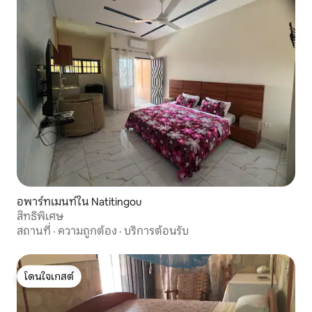
อพาร์ทเมนท์ใน Natitingou
สิทธิพิเศษ
สถานที่
·
ความถูกต้อง
·
บริการต้อนรับ
โดนใจเกสต์
โดนใจเกสต์