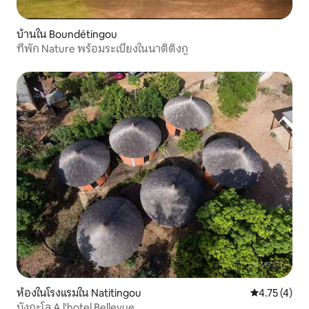
บ้านใน Boundétingou
ที่พัก Nature พร้อมระเบียงในนาติติงกู
ห้องในโรงแรมใน Natitingou
คะแนนเฉลี่ย 4
4.75 (4)
บังกะโล A l'hotel Bellevue