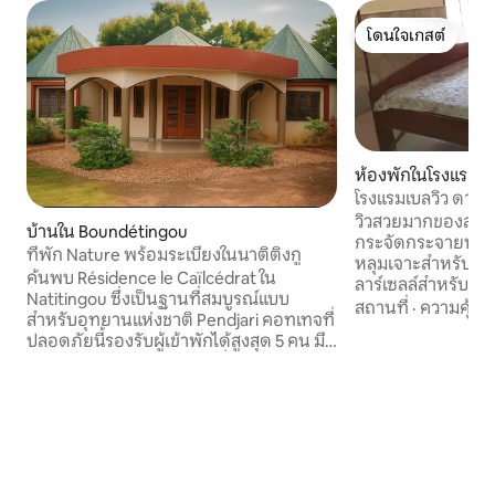
โดนใจเกสต์
โดนใจเกสต์
ห้องพักในโรงแรมใน
u
โรงแรมเบลวิว ดาซ
วิวสวยมากของสวนสีเ
บ้านใน Boundétingou
กระจัดกระจายบังกะ
ที่พัก Nature พร้อมระเบียงในนาติติงกู
หลุมเจาะสำหรับการขา
ค้นพบ Résidence le Caïlcédrat ใน
ลาร์เซลล์สำหรับแส
Natitingou ซึ่งเป็นฐานที่สมบูรณ์แบบ
ใหญ่ 1 ห้องและ Wi-Fi ห้องพักสะอาด
สถานที่
·
ความคุ้มค่
สำหรับอุทยานแห่งชาติ Pendjari คอทเทจที่
พร้อมฝักบัวอาบน้ำภ
ปลอดภัยนี้รองรับผู้เข้าพักได้สูงสุด 5 คน มี
ปรับอากาศ ระเบียงส่วนตัวร้านอาหารในร่ม
3 ห้องนอนกว้างขวาง ห้องนั่งเล่น และ
และกลางแจ้งบนระเ
ห้องน้ำสไตล์โมเดิร์นพร้อมน้ำร้อน
เดินทางสะดวกจา
เพลิดเพลินกับระเบียงร่มรื่นและกระท่อมที่
Mausoleum ที่ปูพื
อบอุ่น เหมาะสำหรับการพักผ่อนหลังจาก
คร้านอาหารผลิตภ
การซาฟารี เดินป่า และดื่มด่ำกับวัฒนธรรม
อตาโกรา สวรรค์แห่งความสงบสุขที่แท้จริง
สำหรับคนรักธรรมชาติและการผจญภัย