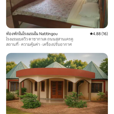
ห้องพักในโรงแรมใน Natitingou
คะแนนเฉลี่ย 4.
4.88 (16)
โรงแรมเบลวิว ดาซากาเต ถนนสุสานเครคู
สถานที่
·
ความคุ้มค่า
·
เครื่องปรับอากาศ