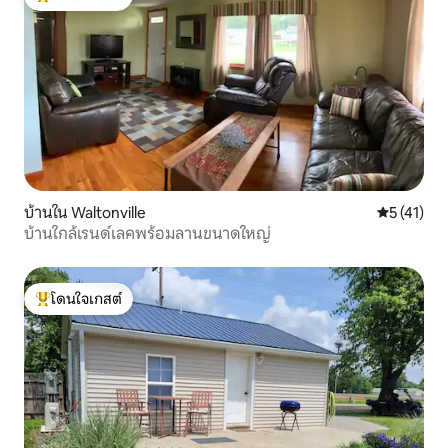
โดนใจเกสต์ที่สุด
บ้านใน Waltonville
คะแนนเฉลี่ย
5 (41)
บ้านใกล้เรนด์เลคพร้อมลานขนาดใหญ่
โดนใจเกสต์
โดนใจเกสต์ที่สุด