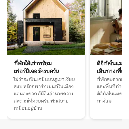
ที่พักให้เช่าพร้อม
ดิจิทัลโนแมด
เฟอร์นิเจอร์ครบครัน
เดินทางเพื่อ
ไม่ว่าจะเป็นเคบินบนภูเขาเงียบ
ที่พักสะดวกสบา
สงบ หรืออพาร์ทเมนท์ในเมือง
และพื้นที่ทำงา
แสนสะดวก ก็มีสิ่งอำนวยความ
ดิจิทัลโนแมดแ
สะดวกให้ครบครัน พักสบาย
ทางไกล
เหมือนอยู่บ้าน