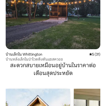
บ้านเล็กใน Whittington
คะแนนเฉลี่ย
5 (31)
บ้านหลังเล็กในป่าไวตติงตันแซสควอช
สะดวกสบายเหมือนอยู่บ้านในราคาต่อ
เดือนสุดประหยัด