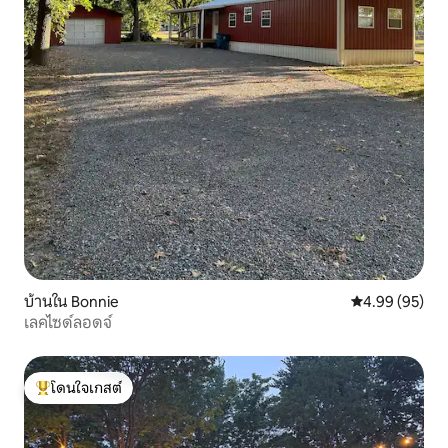
บ้านใน Bonnie
คะแนนเฉลี่ย 4.
4.99 (95)
เลคไซด์ลอดจ์
โดนใจเกสต์
โดนใจเกสต์ที่สุด