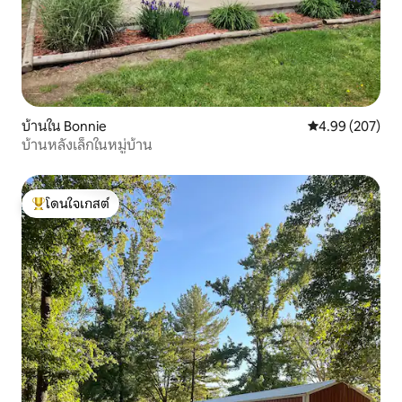
บ้านใน Bonnie
คะแนนเฉลี่ย 4.99
4.99 (207)
บ้านหลังเล็กในหมู่บ้าน
โดนใจเกสต์
โดนใจเกสต์ที่สุด