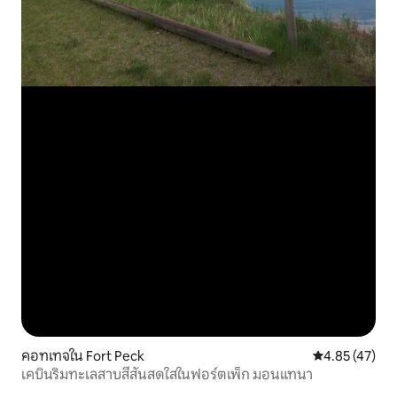
คอทเทจใน Fort Peck
คะแนนเฉลี่ย 4.
4.85 (47)
เคบินริมทะเลสาบสีสันสดใสในฟอร์ตเพ็ก มอนแทนา