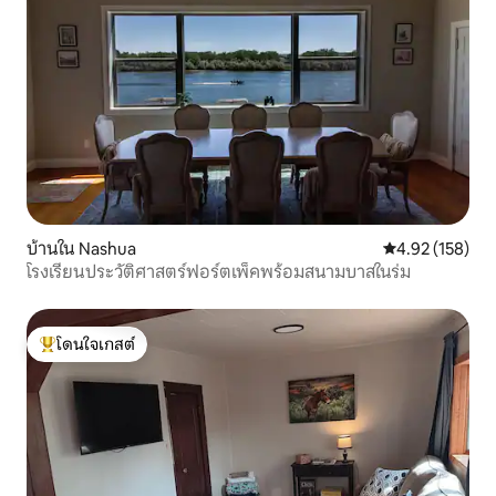
บ้านใน Nashua
คะแนนเฉลี่ย 4.9
4.92 (158)
โรงเรียนประวัติศาสตร์ฟอร์ตเพ็คพร้อมสนามบาสในร่ม
โดนใจเกสต์
โดนใจเกสต์ที่สุด