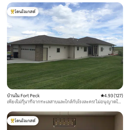
โดนใจเกสต์
โดนใจเกสต์ที่สุด
บ้านใน Fort Peck
คะแนนเฉลี่ย 4.9
4.93 (127)
เพียงไม่กี่นาทีจากทะเลสาบและใกล้กับโรงละคร! ไม่อนุญาตให้
นำสัตว์เลี้ยงเข้าพัก
โดนใจเกสต์
โดนใจเกสต์ที่สุด