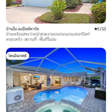
บ้านใน เนเปิลส์พาร์ค
คะแนนเฉลี่ย
5 (12)
บ้านพร้อมสระว่ายน้ำสวยงามบนถนนแวนเดอร์บิลท์
ครอบครัว
·
สถานที่
·
พื้นที่ในร่ม
โดนใจเกสต์
โดนใจเกสต์