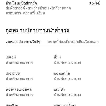
บ้านใน เนเปิลส์พาร์ค
คะแนนเฉลี่ย
5 (14)
สัมผัสสวรรค์ • สระว่ายน้ำอุ่น • ใกล้ชายหาด
ครอบครัว
·
สถานที่
·
เงียบ
จุดหมายปลายทางน่าสำรวจ
จุดหมายปลายทางใกล้ๆ
สถานที่ท่องเที่ยวยอดนิยมในละแวก
ไมแอมี
สี่มุม
บ้านพักตากอากาศ
บ้านพักตากอากาศ
ไมอามีบีช
ออร์แลนโด
บ้านพักตากอากาศ
บ้านพักตากอากาศ
ฟอร์ตลอเดอร์เดล
แทมปา
บ้านพักตากอากาศ
บ้านพักตากอากาศ
ฮอลลีวูด
แสดงมากขึ้น