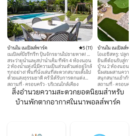
บ้านใน เนเปิลส์พาร์ค
คะแนนเฉลี่ย 5 จาก 5, 11 รีวิว
5 (11)
บ้านใน เนเปิลส์พาร์
เนเปิลส์บีชรีทรีท ปั่นจักรยานไปชายหาด! 4
โอเอซิสหรู: ปลูกต้นไ
ห้องนอน 2 ห้องน้ำ
ชายหาด
สระว่ายน้ำและสปาน้ำเค็ม ที่พัก 4 ห้องนอน
ยินดีต้อนรับสู่การพ
2 ห้องน้ำแห่งนี้มีความเป็นส่วนตัวแต่อยู่ใกล้
บ้าน 2 ห้องนอน 2 ห
ทุกอย่าง! พื้นที่นั่งเล่นที่สะดวกสบายเต็มไป
นี้ผสมผสานความ
ด้วยแสงธรรมชาติ ครัวได้รับการตกแต่ง
สนุกสนานเข้ากับทุก
อย่างดีเพื่อทำอาหารจานโปรดของคุณ
สำหรับการพักผ่อน
สถานที่
·
ครอบครัว
·
บริเวณใกล้เคียง
สถานที่
·
ครอบครัว
เพลิดเพลินกับมื้ออาหารยาวๆ หรือเล่นเกม
ในสระว่ายน้ำส่วนตั
สิ่งอำนวยความสะดวกยอดนิยมสำหรับ
ทั้งในและนอกบ้าน มีพื้นที่ทำงาน 4 แห่ง
ทำความร้อน ฝึกส
บ้านพักตากอากาศในนาพอลส์พาร์ค
สำหรับการเรียนหรือการทำงานที่บ้าน เรามี
หรือผ่อนคลายริมก
สิ่งของมากมายสำหรับเด็ก! เก้าอี้สูง เตียง
ด้วยจักรยานชายหาด
เด็กขนาดใหญ่ โต๊ะและเก้าอี้สำหรับเด็กวัย
และบริการผู้ดูแลอา
หัดเดิน เก้าอี้มีพนักแผ่นพิง อ่างส้วมแบบ
กลุ่มของคุณจะเพล
วางพื้น อ่างอาบน้ำแบบพับได้ ของเล่น และ
ผสานที่สมบูรณ์แ
อีกมากมาย ชิงช้าตั้งอยู่ด้านนอกเดินหรือขี่
การผจญภัย - ห่า
จักรยานไปชายหาด! ผ่อนคลายและ
เพียง 1 ไมล์และไม่