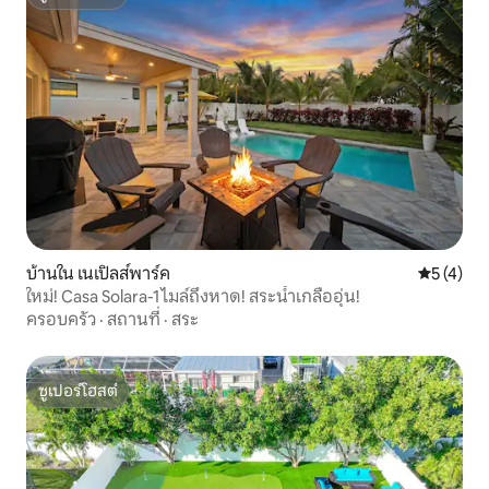
ซูเปอร์โฮสต์
บ้านใน เนเปิลส์พาร์ค
คะแนนเฉลี่
5 (4)
ใหม่! Casa Solara-1 ไมล์ถึงหาด! สระน้ำเกลืออุ่น!
ครอบครัว
·
สถานที่
·
สระ
ซูเปอร์โฮสต์
ซูเปอร์โฮสต์