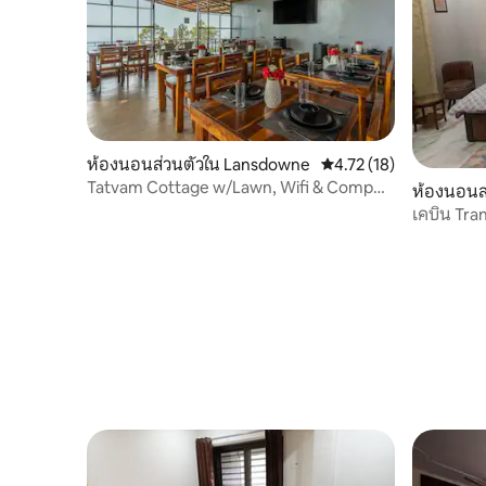
ห้องนอนส่วนตัวใน Lansdowne
คะแนนเฉลี่ย 4.72 จาก 5,
4.72 (18)
Tatvam Cottage w/Lawn, Wifi & Comp
ห้องนอนส
Breakfast
เคบิน Tra