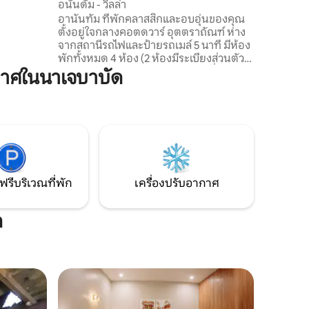
อนันดัม - วิลล่า
ำหรับพันช
อานันทัม ที่พักคลาสสิกและอบอุ่นของคุณ
าะสำหรับ
ตั้งอยู่ใจกลางคอตดวาร์ อุตตราถัณฑ์ ห่าง
มอบการ
จากสถานีรถไฟและป้ายรถเมล์ 5 นาที มีห้อง
่อ
พักทั้งหมด 4 ห้อง (2 ห้องมีระเบียงส่วนตัวที่
มองเห็นภูเขา) เราอยู่ใกล้กับสถานที่ท่อง
าศในนาเจบาบัด
เที่ยวหลักของเมืองแต่ซ่อนตัวอยู่อย่าง
สวยงามห่างจากความเร่งรีบและวุ่นวาย
ทั้งหมด ห้องพักของเราสะอาดอย่างไร้ที่ติ
และให้ความสะดวกสบายสำหรับการเข้าพัก
ที่อบอุ่น เรามีห้องครัวพร้อมสิ่งอำนวยความ
สะดวกพื้นฐานครบครัน และแน่นอนว่ามี
Wi-Fi ฟรี ที่พักสุดเพอร์เฟ็คท์รอคุณอยู่
ฟรีบริเวณที่พัก
เครื่องปรับอากาศ
ด