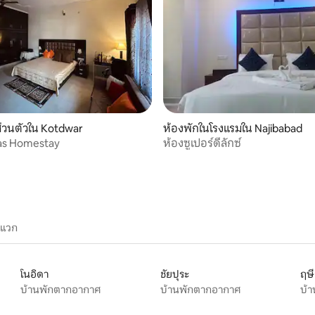
่วนตัวใน Kotdwar
ห้องพักในโรงแรมใน Najibabad
was Homestay
ห้องซูเปอร์ดีลักซ์
ะแวก
โนอิดา
ชัยปุระ
ฤษ
บ้านพักตากอากาศ
บ้านพักตากอากาศ
บ้