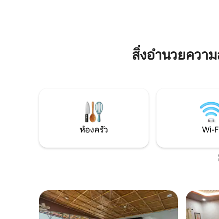
และสวนที่สวยงามที่ครอบครัวสามารถผ่อน
ชุดช้อนส้
คลายและเพลิดเพลินกับอากาศบริสุทธิ์บน
รับประทา
ภูเขา ตื่นมาพบกับเสียงแม่น้ำและนก เหมาะ
สำหรับการพักผ่อนอย่างสงบ สถานที่ที่
เหมาะกับการออกไปเที่ยวกับครอบครัว การ
เยี่ยมชมทางจิตวิญญาณ และการสำรวจ
สิ่งอำนวยควา
เนินเขาใกล้เคียง ในขณะที่เพลิดเพลินกับ
ความสะดวกสบาย พื้นที่สีเขียว และ
บรรยากาศเหมือนบ้านที่ Dheera Dham
ห้องครัว
Wi-F