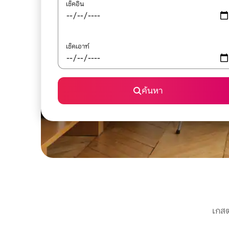
เช็คอิน
เช็คเอาท์
ค้นหา
เกสต