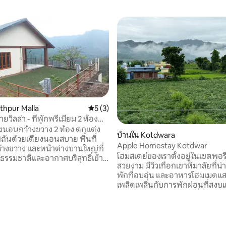
athpur Malla
คะแนนเฉลี่ย 5 จาก 5, 3 รีวิว
5 (3)
ยวิลล่า - ที่พักพรีเมียม 2 ห้อง
ครัว 1 ห้องน้ำ บนเนินเขา
้องนอนกว้างขวาง 2 ห้อง ตกแต่ง
บ้านใน Kotdwara
พิถันด้วยเตียงนอนสบาย พื้นที่
Apple Homestay Kotdwar
้างขวาง และหน้าต่างบานใหญ่ที่
โฮมสเตย์ของเราตั้งอยู่ในเขตพอรี 
งธรรมชาติและอากาศบริสุทธิ์เข้า
สวยงาม มีวิวเทือกเขาหิมาลัยที่น่า
 การตกแต่งภายในอบอุ่นและ
พักที่อบอุ่น และอาหารโฮมเมดแ
้างบรรยากาศที่อบอุ่นแต่มีสไตล์
เพลิดเพลินกับการพักผ่อนที่สงบ
งเล่นเหมาะสำหรับการพักผ่อน มีที่
ปราศจากมลพิษในขณะที่อยู่ใกล้ส
ละสภาพแวดล้อมที่เงียบสงบที่
ท่องเที่ยวยอดนิยม เช่น คันวา อา
ผ่อนคลาย อ่านหนังสือ หรือใช้
สิทธ์บาลี บาบา ธาม มันดีร์, คีร์ซู,
มีคุณภาพกับครอบครัว ห้องครัว
ชวาร์ มหาเดฟ และจุดชมวิวชาวค
รณ์ครบครันมีเครื่องใช้ไฟฟ้าและ