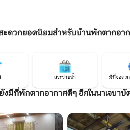
นอกจากนี้ยังมีกุรุคูลอยู่ใกล้ๆ ส
อมจำเป็น เพื่อให้คุณทำอาหารและ
ทัตวา โยคะ และการทำสมาธิ เหม
นได้อย่างสะดวก
การทำงานหรือการพักผ่อน เรา
ต้อนรับอย่างอบอุ่น จองตอนนี้เพื
ประสบการณ์ที่ไม่มีวันลืม!
มสะดวกยอดนิยมสำหรับบ้านพักตากอาก
i
สระว่ายน้ำ
มีที่จอดรถ
ยังมีที่พักตากอากาศดีๆ อีกในนาเจบาบั