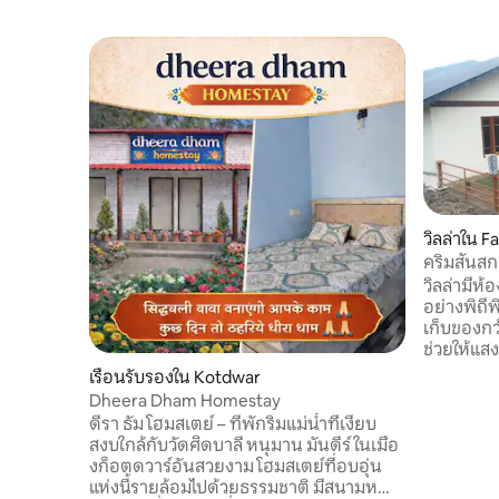
วิลล่าใน F
คริมสันสกา
นอน 1 ห้อง
วิลล่ามีห
อย่างพิถี
เก็บของกว
ช่วยให้แส
มาในบ้าน
เรือนรับรองใน Kotdwar
หรูหรา สร
Dheera Dham Homestay
พื้นที่นั่
ดีรา ธัม โฮมสเตย์ – ที่พักริมแม่น้ำที่เงียบ
นั่งสบายแ
สงบใกล้กับวัดศิดบาลี หนุมาน มันดีร์ ในเมือ
คุณสามารถ
งก็อตดวาร์อันสวยงาม โฮมสเตย์ที่อบอุ่น
เวลาอย่าง
แห่งนี้รายล้อมไปด้วยธรรมชาติ มีสนามหญ้า
พร้อมอุปก