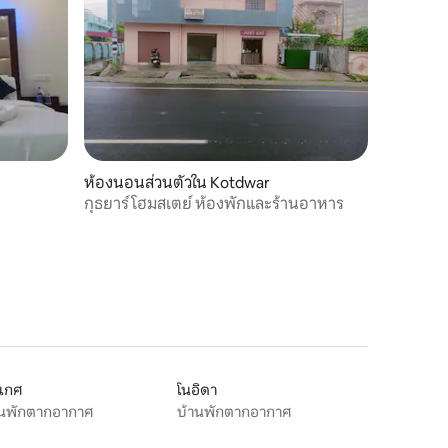
ห้องนอนส่วนตัวใน Kotdwar
กุธยาร์ โฮมสเตย์ ห้องพักและร้านอาหาร
ีเกศ
โนอิดา
านพักตากอากาศ
บ้านพักตากอากาศ