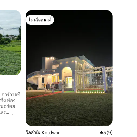
บ้านใน K
โดนใจเกสต์
โดนใจเก
การเข้าพั
โดนใจเกสต์
โดนใจเก
แลนส์ดาว
🏡 ที่พัก
ส์ดาวน์ เหมาะสำหรับครอบครัว กลุ่ม และ
การพักผ่
คอร์เบตต์,
ชักราตา ✨ ทำไมผู้เข้าพักถึงชอบพักที่นี่ ✨
สงบ • กว
🛕 สำรวจค
และตาร์เคชวา
ธรรมชาติ
จดจำ เรายินดีต้อนรับคุณอย่างอบอุ่น ❤️
และ 🙏 พร
ในเกตเวย
การ์วาลที่
ทึ่ง ห้อง
สนอร่อย
และ
ถานที่
ศรม, ศรี
 วัดตาร์เค
วิลล่าใน Kotdwar
คะแนนเฉลี่ย 5 จาก 5
5 (9)
ัมบา