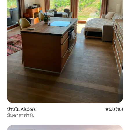
บ้านใน Alsóörs
คะแนนเฉลี่ย 5
5.0 (10)
มันดาลาฟาร์ม