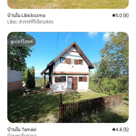
บ้านใน Libickozma
คะแนนเฉลี่ย 
5.0 (8)
Libic: สวรรค์ที่เงียบสงบ
ซูเปอร์โฮสต์
ซูเปอร์โฮสต์
บ้านใน Tamási
คะแนนเฉลี่ย 
4.6 (5)
บ้านพาโนรามา