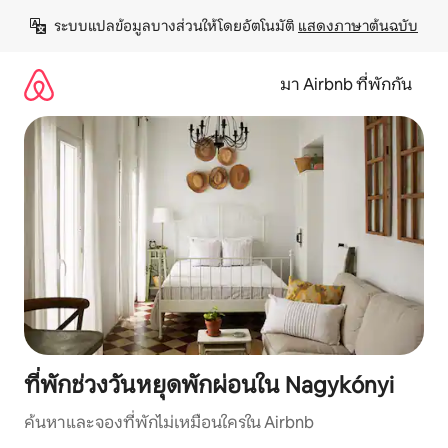
ข้าม
ระบบแปลข้อมูลบางส่วนให้โดยอัตโนมัติ 
แสดงภาษาต้นฉบับ
ไป
ยัง
เนื้อหา
มา Airbnb ที่พักกัน
ที่พักช่วงวันหยุดพักผ่อนใน Nagykónyi
ค้นหาและจองที่พักไม่เหมือนใครใน Airbnb