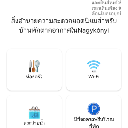
และเป็นส่วนตัวริม
ใช้ 3 ห้องนอน ห้องนั่งเล่นที่สะดวกสบาย 2
เวลาเดินเพียง 10 
ห้องน้ำ ห้องครัวที่มีอุปกรณ์ครบครัน และ
ต้อนรับครอบครัวและ
พื้นที่รับประทานอาหารที่กว้างขวางและมี
นอน 2 ห้องน้ำ และห
สิ่งอำนวยความสะดวกยอดนิยมสำหรับ
บรรยากาศดี ห้องนอน 2 ห้องอยู่ชั้นบน
พร้อมห้องครัวแบบอเ
ส่วนห้องนอนที่ 3 อยู่ที่ชั้นล่าง ทำให้บ้านมี
บ้านพักตากอากาศในNagykónyi
รั้วล้อมรอบ มีจากุซ
ผังที่ใช้งานได้จริงและเหมาะสำหรับผู้เข้าพัก
อินฟราเรด พื้นที่บ
หลายคน ห้องน้ำหนึ่งในสองห้องมีฝักบัว
อาหารแบบหม้อต้มขน
อาบน้ำ ส่วนอีกห้องมีอ่างอาบน้ำ ห้องนอน
รับประทานอาหารกลา
หลักยังมีจุดเด่นพิเศษ: อ่างอาบน้ำที่วางอยู่
ทั้งหมดนี้ให้บรร
ภายในห้อง ช่วยเพิ่มความรื่นรมย์และผ่อน
ตอนที่แท้จริง รถ
คลายให้กับบ้าน Dandelion Köveskál ไม่
ตัวเลือกที่เหมาะส
เพียงแต่กว้างขวางเท่านั้น แต่ยังตกแต่ง
สัมผัสประสบการณ์
อย่างมีรสนิยม อบอุ่นเหมือนบ้าน และ
ลาตอน
ออกแบบมาอย่างพิถีพิถันด้วย การตกแต่ง
ห้องครัว
Wi-Fi
ภายในผสมผสานความสะดวกสบายกับ
บรรยากาศชนบทที่เงียบสงบ มีทุกสิ่งที่ผู้เข้า
พักต้องการ ไม่เพียงแต่สำหรับการเข้าพัก
เท่านั้น แต่ยังทำให้รู้สึกเหมือนอยู่บ้านอย่าง
แท้จริง นอกจากนี้ บ้านยังมีลานแยกต่าง
หากที่ผู้เข้าพักใช้ได้โดยเฉพาะ นี่เป็นข้อได้
เปรียบที่ยอดเยี่ยมสำหรับครอบครัวที่มีเด็ก
หรือสำหรับทุกคนที่ต้องการพื้นที่กลางแจ้ง
มีที่จอดรถฟรีบริเวณ
สระว่ายน้ำ
ส่วนตัวสำหรับรับประทานอาหารเช้า อ่าน
ที่พัก