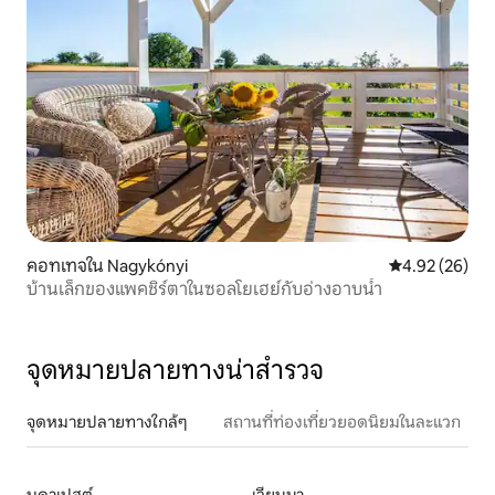
คอทเทจใน Nagykónyi
คะแนนเฉลี่ย 4.
4.92 (26)
บ้านเล็กของแพคชิร์ตาในซอลโยเฮย์กับอ่างอาบน้ำ
จุดหมายปลายทางน่าสำรวจ
จุดหมายปลายทางใกล้ๆ
สถานที่ท่องเที่ยวยอดนิยมในละแวก
บูดาเปสต์
เวียนนา