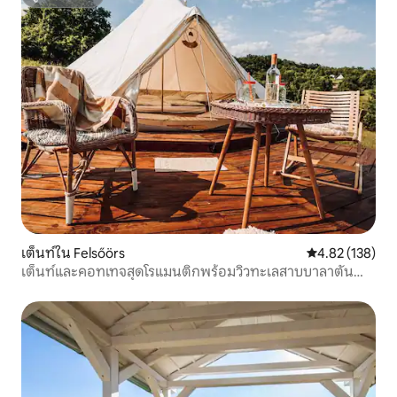
ซูเปอร์โฮสต์
เต็นท์ใน Felsőörs
คะแนนเฉลี่ย 4.8
4.82 (138)
เต็นท์และคอทเทจสุดโรแมนติกพร้อมวิวทะเลสาบบาลาตัน
แบบพาโนรามา