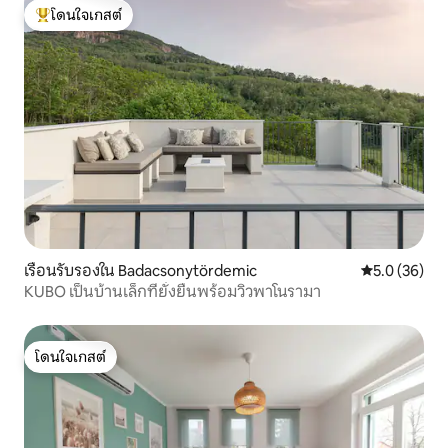
โดนใจเกสต์
โดนใจเกสต์ที่สุด
เรือนรับรองใน Badacsonytördemic
คะแนนเฉลี่ย 5
5.0 (36)
KUBO เป็นบ้านเล็กที่ยั่งยืนพร้อมวิวพาโนรามา
โดนใจเกสต์
โดนใจเกสต์