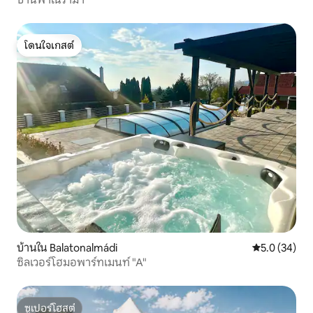
โดนใจเกสต์
โดนใจเกสต์
บ้านใน Balatonalmádi
คะแนนเฉลี่ย 5
5.0 (34)
ซิลเวอร์โฮมอพาร์ทเมนท์ "A"
ซูเปอร์โฮสต์