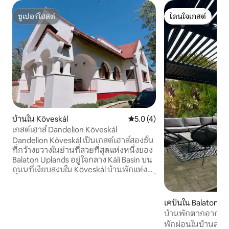
ซูเปอร์โฮสต์
โดนใจเกสต์
ซูเปอร์โฮสต์
โดนใจเกสต์
บ้านใน Köveskál
คะแนนเฉลี่ย 5.0 จาก 5, 4 รีวิว
5.0 (4)
เกสต์เฮาส์ Dandelion Köveskál
Dandelion Köveskál เป็นเกสต์เฮาส์สองชั้น
ที่กว้างขวางในย่านที่สวยที่สุดแห่งหนึ่งของ
Balaton Uplands อยู่ใจกลาง Káli Basin บน
ถนนที่เงียบสงบใน Köveskál บ้านพักแห่งนี้
ตั้งอยู่ห่างจากถนนใหญ่ ทำให้เป็นตัวเลือกที่
เหมาะสำหรับผู้เข้าพักที่กำลังมองหาการ
พักผ่อนอย่างแท้จริง ความสงบ และ
เคบินใน Balatonk
บรรยากาศชนบทที่สะดวกสบาย เกสต์เฮาส์
บ้านพักตากอากาศที
มีพื้นที่กว้างขวาง เหมาะอย่างยิ่งสำหรับ
พักผ่อนในบ้านสำหร
ครอบครัวหรือกลุ่มเพื่อน ผู้เข้าพักสามารถ