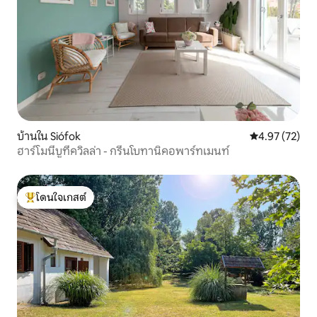
บ้านใน Siófok
คะแนนเฉลี่ย 4.
4.97 (72)
ฮาร์โมนีบูทีควิลล่า - กรีนโบทานิคอพาร์ทเมนท์
โดนใจเกสต์
โดนใจเกสต์ที่สุด