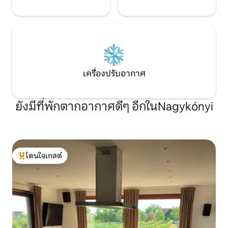
หนังสือ พูดคุย หรือเพียงแค่เพลิดเพลินกับ
ความเงียบสงบของ Káli Basin มีที่จอดรถริม
ถนนหน้าบ้าน ที่ตั้งของเกสต์เฮาส์เป็นหนึ่ง
ในจุดแข็งที่ยอดเยี่ยมที่สุด: โคเวสคาลเป็น
หนึ่งในหมู่บ้านที่เป็นที่นิยมที่สุดในแคว้นคา
ลี ทำให้ง่ายต่อการสำรวจที่ราบสูงบาลา
ตอน เนินเขาภูเขาไฟโดยรอบ โรงบ่มไวน์ จุด
เดินป่า และหมู่บ้านที่มีเสน่ห์ Dandelion
เครื่องปรับอากาศ
Köveskál สร้างขึ้นสำหรับผู้ที่กำลังมองหา
บ้านหลังใหญ่ สะดวกสบาย เงียบสงบ และ
ตกแต่งอย่างสวยงามในบริเวณที่ราบสูงบา
ยังมีที่พักตากอากาศดีๆ อีกในNagykónyi
ลาตอน ในทำเลที่ดีแต่เงียบสงบ
โดนใจเกสต์
โดนใจเกสต์ที่สุด