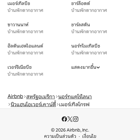
เมอร์เทิลบีช
ชาร์ล็อตต์
บ้านพักตากอากาศ
บ้านพักตากอากาศ
ซาวานนาห์
ชาร์ลสตัน
บ้านพักตากอากาศ
บ้านพักตากอากาศ
ฮิลตันเฮดไอแลนด์
นอร์ทไมเทิลบีช
บ้านพักตากอากาศ
บ้านพักตากอากาศ
เวอร์จิเนียบีช
แสดงมากขึ้น
บ้านพักตากอากาศ
Airbnb
สหรัฐอเมริกา
นอร์ทแคโรไลนา
นิวแฮนโอเวอร์เคาน์ตี้
เมอร์เทิลโกรฟ
© 2026 Airbnb, Inc.
ความเป็นส่วนตัว
เงื่อนไข