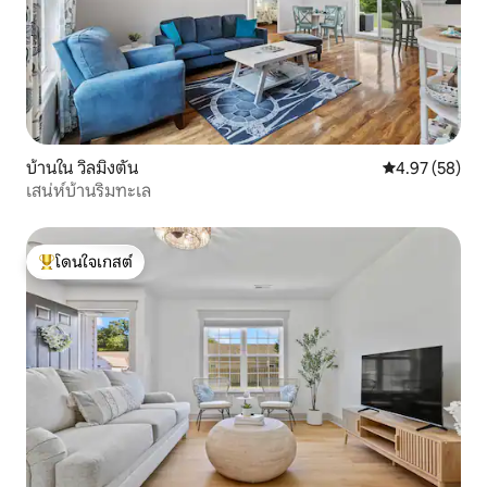
บ้านใน วิลมิงตัน
คะแนนเฉลี่ย 4.
4.97 (58)
เสน่ห์บ้านริมทะเล
โดนใจเกสต์
โดนใจเกสต์ที่สุด