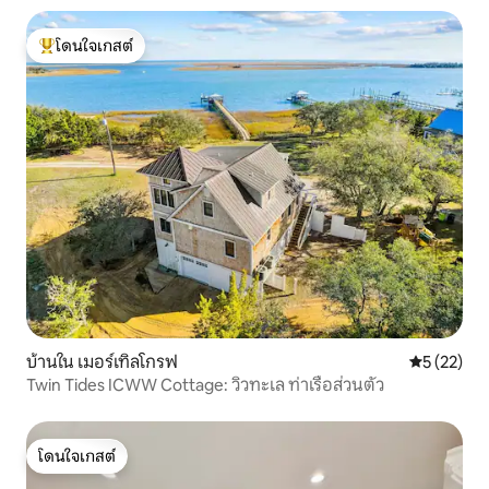
โดนใจเกสต์
โดนใจเกสต์ที่สุด
บ้านใน เมอร์เทิลโกรฟ
คะแนนเฉลี่ย
5 (22)
Twin Tides ICWW Cottage: วิวทะเล ท่าเรือส่วนตัว
โดนใจเกสต์
โดนใจเกสต์