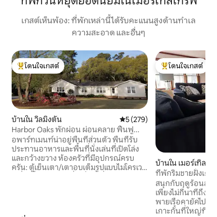
ที่พักวันหยุดยอดนิยมในเมอร์เทิลโกรฟ
เกสต์เห็นพ้อง: ที่พักเหล่านี้ได้รับคะแนนสูงด้านทำเล
ความสะอาด และอื่นๆ
โดนใจเกสต์
โดนใจเกสต์
โดนใจเกสต์ที่สุด
โดนใจเกสต์ที่สุด
บ้านใน วิลมิงตัน
คะแนนเฉลี่ย 5 จาก 5, 279 รีวิว
5 (279)
Harbor Oaks พักผ่อน ผ่อนคลาย ฟื้นฟู...
อพาร์ทเมนท์น่าอยู่พื้นที่ส่วนตัว พื้นที่รับ
ประทานอาหารและพื้นที่นั่งเล่นที่เปิดโล่ง
และกว้างขวาง ห้องครัวที่มีอุปกรณ์ครบ
บ้านใน เมอร์เทิลโก
ครัน: ตู้เย็นเตา/เตาอบเต็มรูปแบบไมโครเวฟ
ที่พักริมชายฝั่งเคปเ
เครื่องปิ้งขนมปังเครื่องปั่นเครื่องชงกาแฟ
สนุกกับฤดูร้อนสุด
หม้อกระทะจานชามเครื่องครัว มีอาหารเช้า
เพียงไม่กี่นาทีถึงแ
ให้บริการ ห้องมีเดียพร้อมสมาร์ททีวีที่นั่ง
พายเรือคายัคไปยังเ
สบายๆสถานีทำงานคอมพิวเตอร์ ห้องนอน
เกาะกั้นที่ใหญ่ที่
ใหญ่ขนาดใหญ่พร้อมเตียงขนาดคิงไซส์หรือ