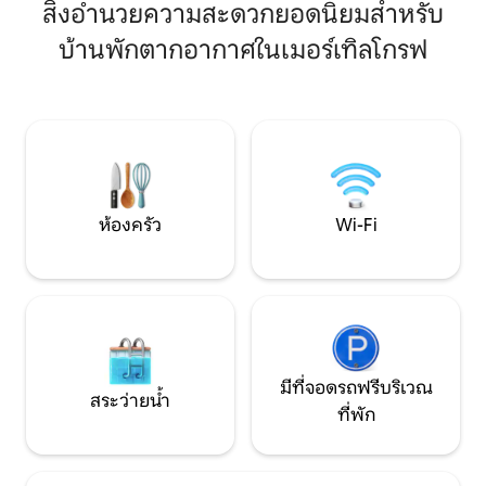
ลาดเรือสาธารณะอยู
สิ่งอำนวยความสะดวกยอดนิยมสำหรับ
เปลี่ยนเป็นเตียงแฝด 2 หลัง อ่างอาบน้ำอยู่
เพลิดเพลินกับร้าน
ติดกับห้องนอนฝักบัวอาบน้ำแบบวอล์คอิน
บ้านพักตากอากาศในเมอร์เทิลโกรฟ
ย่านประวัติศาสตร์ใ
ไม่มีอ่างอาบน้ำ ชายหาดใจกลางเมืองวิลมิง
เป็นบ้านที่ยอดเยี่ยม
ตัน UNCW ทั้งหมดใช้เวลาขับรถเพียง 15
ชายฝั่งของเรามีให
นาที
ฟุตที่สวยงามเป็นคอ
จริงบนพื้นที่ 1 เอเ
ที่ยอดเยี่ยม บ้านท
การเข้าพักในวันหยุ
ห้องครัว
Wi-Fi
มีที่จอดรถฟรีบริเวณ
สระว่ายน้ำ
ที่พัก