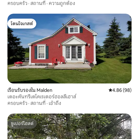
ครอบครัว
·
สถานที่
·
ความถูกต้อง
โดนใจเกสต์
โดนใจเกสต์
เรือนรับรองใน Malden
คะแนนเฉลี่ย 4.8
4.86 (98)
เดอะคันทรีเดโคเรเตอร์ฮอลลี่เฮาส์
ครอบครัว
·
สถานที่
·
เข้าถึง
ซูเปอร์โฮสต์
ซูเปอร์โฮสต์