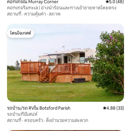
คอทเทจใน Murray Corner
คะแนนเฉลี่ย 5
5.0 (48)
คอทเทจริมทะเล | อ่างน้ำร้อนและทางเข้าชายหาดโดยตรง
สถานที่
·
ความคุ้มค่า
·
สภาพ
โดนใจเกสต์
โดนใจเกสต์
รถบ้าน/รถ RVใน Botsford Parish
คะแนนเฉลี่ย 4.
4.88 (33)
รถบ้านที่มีเสน่ห์
สถานที่
·
ครอบครัว
·
สิ่งอำนวยความสะดวก