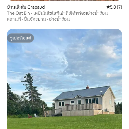
บ้านเล็กใน Crapaud
คะแนนเฉลี่ย 
5.0 (7)
The Oat Bin - เคบินในไซโลที่เข้าถึงได้พร้อมอ่างน้ำร้อน
สถานที่
·
ปั่นจักรยาน
·
อ่างน้ำร้อน
ซูเปอร์โฮสต์
ซูเปอร์โฮสต์