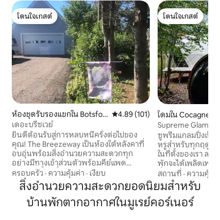
โดนใจเกสต์
โดนใจเกสต์
โดนใจเกสต์
โดนใจเกสต์
ห้องชุดรับรองแขกใน Botsfor
คะแนนเฉลี่ย 4.89 จาก 5, 101 รีวิว
4.89 (101)
โดมใน Cocagne
d Parish
เดอะบรีซเวย์
Supreme Glamping
ยินดีต้อนรับสู่การหลบหนีครั้งต่อไปของ
ซูพรีมแกลมปิ้งเป
คุณ! The Breezeway เป็นห้องใต้หลังคาที่
หรูสำหรับทุกฤดูกาล 
อบอุ่นพร้อมสิ่งอำนวยความสะดวกทุก
ในที่ตั้งของเรา ลองด
อย่างมีทางเข้าส่วนตัวพร้อมคีย์แพด
พักจะได้เพลิดเพลิน
อ่างอาบน้ำ 3 ชิ้นห้องครัวขนาดเล็กและ
ซี่ขนาดใหญ่ส่วนตั
ครอบครัว
·
ความคุ้มค่า
·
เงียบ
สถานที่
·
ความคุ้มค่
พื้นที่รับประทานอาหารพื้นที่นั่งเล่นกว้าง
การเช่าโดมของเรา
สิ่งอำนวยความสะดวกยอดนิยมสำหรับ
ขวางพร้อมทีวี (และ Wi-Fi) รวมถึงห้องนอน
สนุกสนานและไม่เหม
บ้านพักตากอากาศในมูเรย์คอร์เนอร์
ขนาดใหญ่พร้อมเตียงขนาดคิงไซส์ มีให้
มีการตกแต่งภายในท
บริการตลอดทั้งปีสถานที่พักผ่อนที่มีการ
และหน้าต่างบานใหญ
ควบคุมสภาพอากาศแห่งนี้ตั้งอยู่ในทำเลที่
ผสมผสานกับธรรมชา