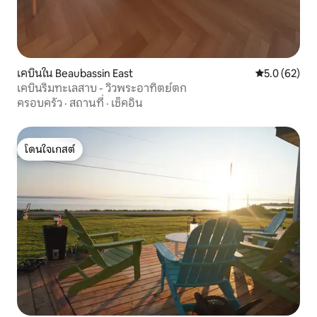
เคบินใน Beaubassin East
คะแนนเฉลี่ย 5
5.0 (62)
เคบินริมทะเลสาบ - วิวพระอาทิตย์ตก
ครอบครัว
·
สถานที่
·
เช็คอิน
โดนใจเกสต์
โดนใจเกสต์