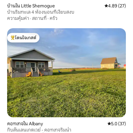
บ้านใน Little Shemogue
คะแนนเฉลี่ย 4.
4.89 (27)
บ้านริมทะเล 4 ห้องนอนที่เงียบสงบ
ความคุ้มค่า
·
สถานที่
·
ครัว
โดนใจเกสต์
โดนใจเกสต์ที่สุด
คอทเทจใน Albany
คะแนนเฉลี่ย 5
5.0 (37)
กิบสันเลนเกตเวย์ - คอทเทจริมน้ำ