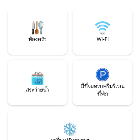
สะดวกใกล้กับสะพานสมาพันธ์ PEI และ
ทรงโดมเหล่านี้เป็น
เพียง 40 นาทีถึง Moncton, NB หรือ
การพักผ่อนกับครอ
Amherst, NS ใช้เวลาเดินไม่ถึง 5 นาทีไปยัง
แบบโรแมนติก เราอน
หาดทรายที่สวยงาม - สำหรับการว่ายน้ำ
ด้วย😊
เดินเล่นฯลฯ
ห้องครัว
Wi-Fi
มีที่จอดรถฟรีบริเวณ
สระว่ายน้ำ
ที่พัก