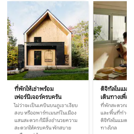
ที่พักให้เช่าพร้อม
ดิจิทัลโนแมด
เฟอร์นิเจอร์ครบครัน
เดินทางเพื่อ
ไม่ว่าจะเป็นเคบินบนภูเขาเงียบ
ที่พักสะดวกสบา
สงบ หรืออพาร์ทเมนท์ในเมือง
และพื้นที่ทำงา
แสนสะดวก ก็มีสิ่งอำนวยความ
ดิจิทัลโนแมดแ
สะดวกให้ครบครัน พักสบาย
ทางไกล