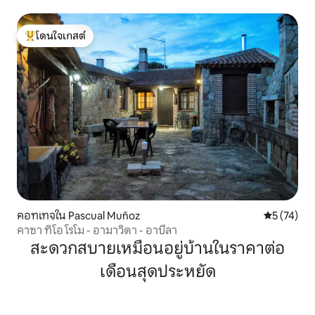
โดนใจเกสต์
โดนใจเกสต์ที่สุด
คอทเทจใน Pascual Muñoz
คะแนนเฉลี่ย
5 (74)
คาซา ทิโอ โรโม - อามาวิดา - อาบีลา
สะดวกสบายเหมือนอยู่บ้านในราคาต่อ
เดือนสุดประหยัด