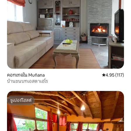
คอทเทจใน Muñana
คะแนนเฉลี่ย 4.9
4.95 (117)
บ้านชนบทเอสตาเฮโร
ซูเปอร์โฮสต์
ซูเปอร์โฮสต์