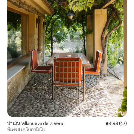
บ้านใน Villanueva de la Vera
คะแนนเฉลี่ย 4.
4.98 (47)
ซีเพรส เด โบกาโลโซ