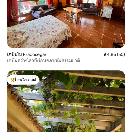
เคบินใน Pradosegar
คะแนนเฉลี่ย 4.
4.86 (50)
เคบีนสว่างไสวที่ผ่อนคลายในธรรมชาติ
โดนใจเกสต์
โดนใจเกสต์ที่สุด