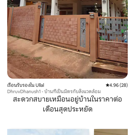
เรือนรับรองใน Ullal
คะแนนเฉลี่ย 4.
4.96 (28)
DhruvDhanush1 - บ้านที่เป็นมิตรกับสิ่งแวดล้อม
สะดวกสบายเหมือนอยู่บ้านในราคาต่อ
เดือนสุดประหยัด