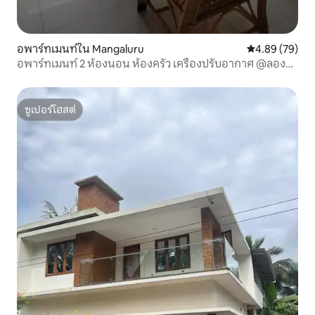
อพาร์ทเมนท์ใน Mangaluru
คะแนนเฉลี่ย 4.
4.89 (79)
อพาร์ทเมนท์ 2 ห้องนอน ห้องครัว เครื่องปรับอากาศ @ลอง
ฟิลด์ ยายาดี
ซูเปอร์โฮสต์
ซูเปอร์โฮสต์