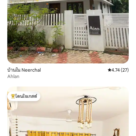
บ้านใน Neerchal
คะแนนเฉลี่ย 4.
4.74 (27)
Ahlan
โดนใจเกสต์
โดนใจเกสต์ที่สุด