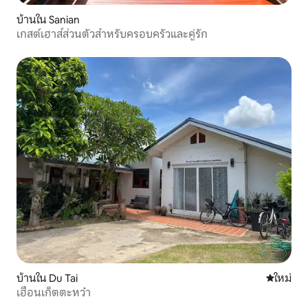
บ้านใน Sanian
เกสต์เฮาส์ส่วนตัวสำหรับครอบครัวและคู่รัก
บ้านใน Du Tai
ที่พักใหม่
ใหม่
เฮือนเก็ตตะหว๋า