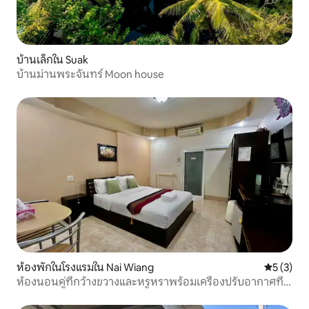
บ้านเล็กใน Suak
บ้านม่านพระจันทร์ Moon house
ห้องพักในโรงแรมใน Nai Wiang
คะแนนเฉลี่
5 (3)
ห้องนอนคู่ที่กว้างขวางและหรูหราพร้อมเครื่องปรับอากาศที่
นันทาราเพลส