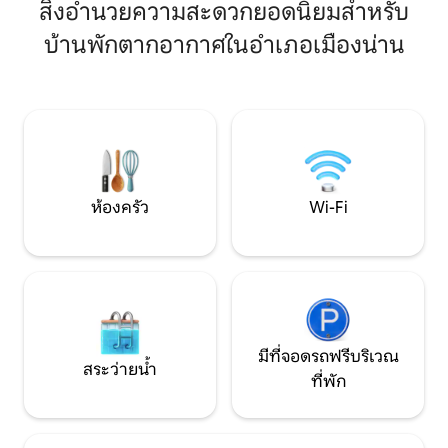
ครอบครัว ใกล้ร้าน
ชาม ช้อน ซ้อม ( ไม่มีเครื่องครัวประกอบ
สิ่งอำนวยความสะดวกยอดนิยมสำหรับ
สนามบินและโรงพย
อาหาร ) - มีชุดโซฟารับแขก 4 ชุด - มีทีวี
บ้านพักตากอากาศในอำเภอเมืองน่าน
กิจกรรม ใต้ร่มไม้
,wifi ,แอร์ ,เครื่องทำน้ำอุ่น ,ตู้เย็น ,ตู้กดน้ำ
ถนัด จิบกาแฟดริปเ
ดื่ม ,ไมโครเวฟ ,ผ้าเช็ดตัว ,ชุดคลุมอาบน้ำ
ผ่อนคลายเพิ่มพลังช
,ไดร์เป่าผม - 🙏🏻 งดสังสรรค์ปาร์ตี้ และส่ง
เสียงดังนะคะ เนื่องจากอยู่ติดกับบ้านพัก
ข้าราชการค่ะ 📍ใจกลางเมืองน่าน 📍ใกล้
ถนนคนเดิน 100 เมตร 📍ใกล้วัดภูมินทร์
120 เมตร เข้าพักได้ตั้งแต่ 14.00 เช็คเอ้าท์
ก่อน 12.00 FB : ภูมินทร์โฮม น่าน FB : อคิ อคิ
ราภ์ ID line : am_akhira 095–2120–41–8
ห้องครัว
Wi-Fi
มีที่จอดรถฟรีบริเวณ
สระว่ายน้ำ
ที่พัก