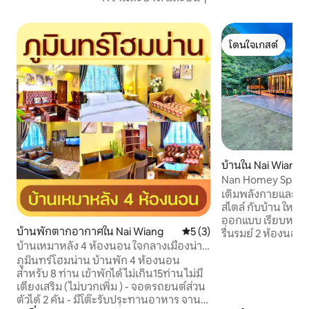
โดนใจเกสต์
โดนใจเกสต์
บ้านใน Nai Wiang
Nan Homey Space 
เติมพลังกายและใจใ
สไตล์ กับบ้าน ใหม่เ
ออกแบบ เรียบหรู ร่
บ้านพักตากอากาศใน Nai Wiang
คะแนนเฉลี่ย 5 จาก 5, 3 รีวิว
5 (3)
รื่นรมย์ 2 ห้องนอน
บ้านเหมาหลัง 4 ห้องนอน ใจกลางเมืองน่าน
เฟอร์นิเจอร์ครบ แอร์
ใกล้ถนนคนเดิน100ม.
อุปกรณ์ครัวพร้อม
ภูมินทร์โฮมน่าน บ้านพัก 4 ห้องนอน
บ้าน สนามหญ้า พร
สำหรับ 8 ท่าน เข้าพักได้ไม่เกิน15ท่าน ไม่มี
สะดวก สะอาด สว่าง 
เตียงเสริม ( ไม่บวกเพิ่ม ) - จอดรถยนต์ส่วน
เหมาะสำหรับการพัก
ตัวได้ 2 คัน - มีโต๊ะรับประทานอาหาร จาน