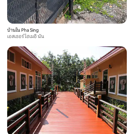
บ้านใน Pha Sing
เอสเธอร์ โฮเมอิ นัน