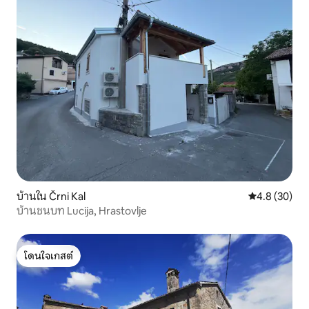
บ้านใน Črni Kal
คะแนนเฉลี่ย 4
4.8 (30)
บ้านชนบท Lucija, Hrastovlje
โดนใจเกสต์
โดนใจเกสต์