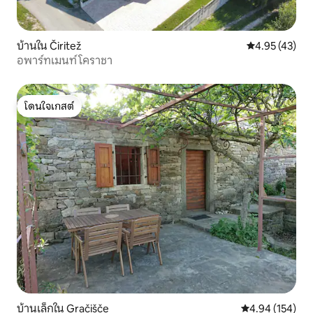
บ้านใน Čiritež
คะแนนเฉลี่ย 4.
4.95 (43)
อพาร์ทเมนท์ โคราชา
โดนใจเกสต์
โดนใจเกสต์
บ้านเล็กใน Gračišče
คะแนนเฉลี่ย 4.9
4.94 (154)