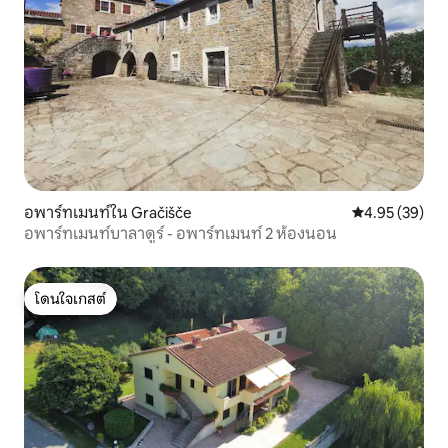
อพาร์ทเมนท์ใน Gračišče
คะแนนเฉลี่ย 4.
4.95 (39)
อพาร์ทเมนท์บาลาดูร์ - อพาร์ทเมนท์ 2 ห้องนอน
โดนใจเกสต์
โดนใจเกสต์