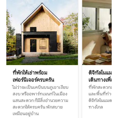
ที่พักให้เช่าพร้อม
ดิจิทัลโนแมด
เฟอร์นิเจอร์ครบครัน
เดินทางเพื่อ
ไม่ว่าจะเป็นเคบินบนภูเขาเงียบ
ที่พักสะดวกสบา
สงบ หรืออพาร์ทเมนท์ในเมือง
และพื้นที่ทำงา
แสนสะดวก ก็มีสิ่งอำนวยความ
ดิจิทัลโนแมดแ
สะดวกให้ครบครัน พักสบาย
ทางไกล
เหมือนอยู่บ้าน