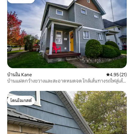
โดนใจเกสต์
บ้านใน Kane
คะแนนเฉลี่ย 4.
4.95 (21)
บ้านแฝดกว้างขวางและสะอาดหมดจด ใกล้เส้นทางรถไฟสู่เส้น
ทางเดินป่า!
โดนใจเกสต์
โดนใจเกสต์