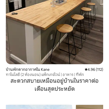
บ้านพักตากอากาศใน Kane
คะแนนเฉลี่ย 4.9
4.96 (112)
ทาโนโลยี (2 ห้องนอน) แพ็กเกจไวน์ | อาหาร | ที่พัก
สะดวกสบายเหมือนอยู่บ้านในราคาต่อ
เดือนสุดประหยัด