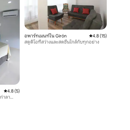
อพาร์ทเมนท์ใน Girón
คะแนนเฉลี่ย 4.8 จาก 5,
4.8 (15)
สตูดิโอที่สว่างและสดชื่นใกล้กับทุกอย่าง
คะแนนเฉลี่ย 4.8 จาก 5, 5 รีวิว
4.8 (5)
เก่าลา