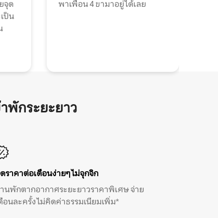
วยจุด
พาเพื่อน 4 ขามาอยู่ได้เลย
ะเป็น
น
้าพักระยะยาว
ิดราคาต่อเดือนง่ายๆ ไม่จุกจิก
้านพักตากอากาศระยะยาวราคาพิเศษ จ่าย
ดือนละครั้ง ไม่คิดค่าธรรมเนียมเพิ่ม*