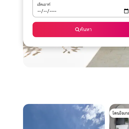
เช็คเอาท์
ค้นหา
โดนใจเกส
โดนใจเกส