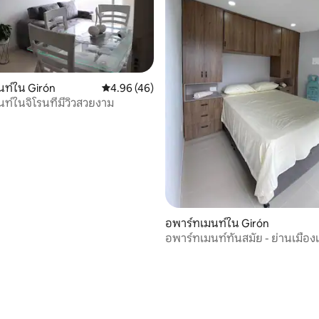
ท์ใน Girón
คะแนนเฉลี่ย 4.96 จาก 5, 46 รีวิว
4.96 (46)
ท์ในจิโรนที่มีวิวสวยงาม
อพาร์ทเมนท์ใน Girón
อพาร์ทเมนท์ทันสมัย - ย่านเมือง
สนีเวส
 10 รีวิว