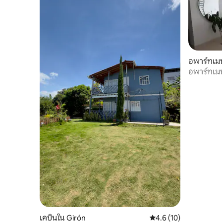
อพาร์ทเมน
อพาร์ทเมน
เคบินใน Girón
คะแนนเฉลี่ย 4.6 จาก 5,
4.6 (10)