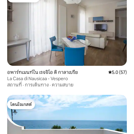
โดนใจเกสต์ที่สุด
อพาร์ทเมนท์ใน เรจจิโอ ดิ กาลาเบรีย
คะแนนเฉลี่ย 5
5.0 (57)
La Casa di Nausicaa - Vespero
สถานที่
·
การเดินทาง
·
ความสบาย
โดนใจเกสต์
โดนใจเกสต์