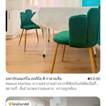
อพาร์ทเมนท์ใน เรจจิโอ ดิ กาลาเบรีย
คะแนนเฉลี่ย 
5.0 (6)
Maison Martine: ความสง่างามห่างจากพิพิธภัณฑ์เพียงไม่กี่
ก้าว
สถานที่
·
สิ่งอำนวยความสะดวก
·
ความถูกต้อง
โดนใจเกสต์