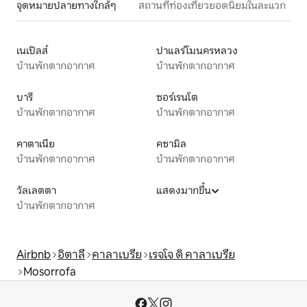
จุดหมายปลายทางใกล้ๆ
สถานที่ท่องเที่ยวยอดนิยมในละแวก
เนเปิลส์
ปาแลร์โมนครหลวง
บ้านพักตากอากาศ
บ้านพักตากอากาศ
บารี
ซอร์เรนโต
บ้านพักตากอากาศ
บ้านพักตากอากาศ
คาตาเนีย
คซามิล
บ้านพักตากอากาศ
บ้านพักตากอากาศ
วัลเลตตา
แสดงมากขึ้น
บ้านพักตากอากาศ
Airbnb
อิตาลี
คาลาเบรีย
เรจโจ ดิ คาลาเบรีย
Mosorrofa