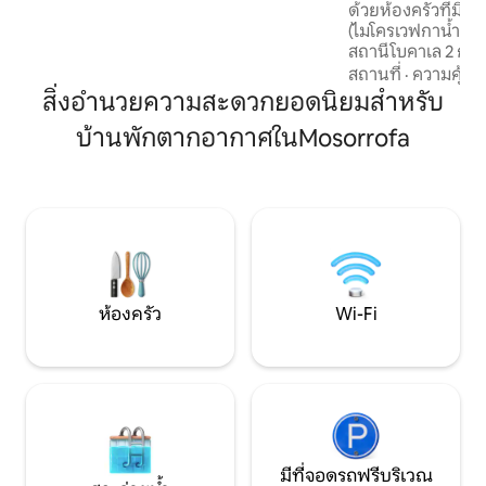
ด้วยห้องครัวที่มีอ
(ไมโครเวฟกาน้ำชา
สถานีโบคาเล 2 กม.
เมตร ซูเปอร์มาร์เก็
สถานที่
·
ความคุ้มค่
ซักรีด มองเห็นทะเ
สิ่งอำนวยความสะดวกยอดนิยมสำหรับ
ห้องและห้องน้ำที่มีที่อาบน้ำ
บ้านพักตากอากาศในMosorrofa
เช่าเพียงคนเดียวและ
ผู้อื่น เครื่องปรับอากาศวิว พาโนรามาของ
ซิซิลีและภูเขาเอ็ตน่
อากาศ ไม่มีสายฉีดช
นักผจญภัยยาม ค่ำ
เลี้ยงเข้าได้
ห้องครัว
Wi-Fi
มีที่จอดรถฟรีบริเวณ