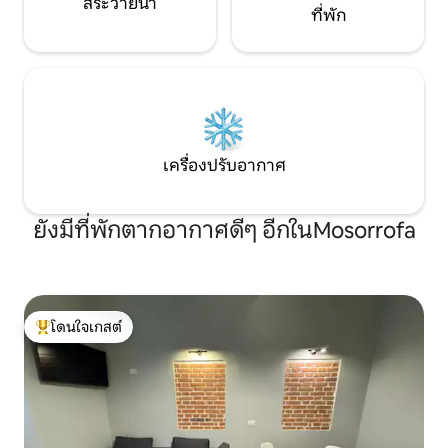
สระว่ายน้ำ
ที่พัก
เครื่องปรับอากาศ
ยังมีที่พักตากอากาศดีๆ อีกในMosorrofa
โดนใจเกสต์
โดนใจเกสต์ที่สุด