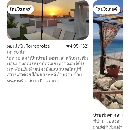
โดนใจเกสต์
โดนใจเกสต์
โดนใจเกสต์
โดนใจเกสต์
คอนโดใน Torregrotta
คะแนนเฉลี่ย 4.95 จาก 5, 152 รีวิว
4.95 (152)
เกาะอาโก
"เกาะอาโก" เป็นบ้านที่เหมาะสำหรับการพัก
ผ่อนของคุณ ทันทีที่คุณเข้ามาคุณจะได้รับ
การต้อนรับด้วยห้องนั่งเล่นขนาดใหญ่ที่
สว่างไสวด้วยสีสันของซิซิลี ล้อมรอบด้วย
เฟอร์นิเจอร์ที่ดึงดูดสายตาเพื่อความสว่าง
ครอบครัว
·
สถานที่
·
ตกแต่ง
และความอบอุ่นที่ไม่ธรรมดาของดวง
อาทิตย์ที่จะทำให้คุณรู้สึกเหมือนอยู่ที่บ้าน
ใน "El IslaDiAgo" เป็นมนต์ขลังทั้งหมดที่นัก
เดินทางทุกคนกำลังมองหา แน่ใจว่าคุณ
ต้องการกลับมาอีก ไม่มีสถานที่ใดที่สวยงาม
เหมือนบ้านของฉันที่โดโรธีในนักมายากลแห่
บ้านพักตากอากาศใ
งออซและมันก็เป็นความจริงอย่างแน่นอน
ดิ กาลาเบรีย
ที่บ้าน .. ของชาวประ
แต่บางครั้งก็มีบ้านที่เป็นบ้านของคุณ เกาะ
ชาเล่ต์ที่เรียบง่
อาโก