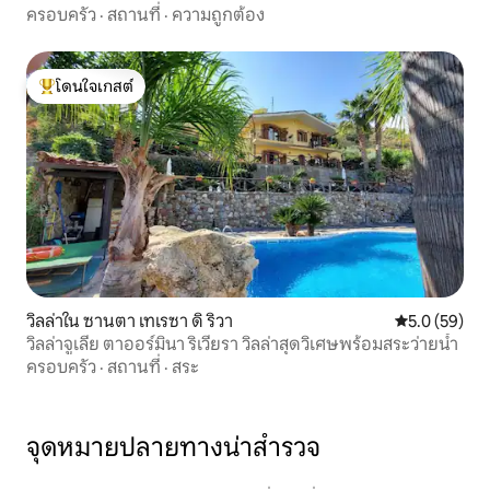
ครอบครัว
·
สถานที่
·
ความถูกต้อง
โดนใจเกสต์
โดนใจเกสต์ที่สุด
วิลล่าใน ซานตา เทเรซา ดิ ริวา
คะแนนเฉลี่ย 5
5.0 (59)
วิลล่าจูเลีย ตาออร์มินา ริเวียรา วิลล่าสุดวิเศษพร้อมสระว่ายน้ำ
ครอบครัว
·
สถานที่
·
สระ
จุดหมายปลายทางน่าสำรวจ