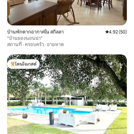
บ้านพักตากอากาศใน สกิลลา
คะแนนเฉลี่ย 4.
4.92 (50)
"บ้านของนอนน่า"
สถานที่
·
ครอบครัว
·
ชายหาด
โดนใจเกสต์
โดนใจเกสต์ที่สุด