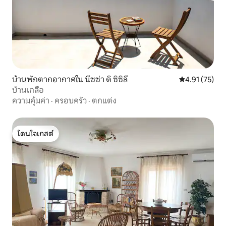
บ้านพักตากอากาศใน นีซซ่า ดิ ซิซิลี
คะแนนเฉลี่ย 4.
4.91 (75)
บ้านเกลือ
ความคุ้มค่า
·
ครอบครัว
·
ตกแต่ง
โดนใจเกสต์
โดนใจเกสต์