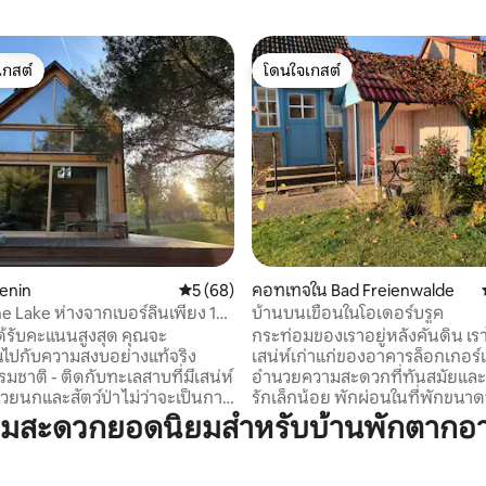
เกสต์
โดนใจเกสต์
์ที่สุด
โดนใจเกสต์
68 รีวิว
lenin
คะแนนเฉลี่ย 5 จาก 5, 68 รีวิว
5 (68)
คอทเทจใน Bad Freienwalde
he Lake ห่างจากเบอร์ลินเพียง 120
บ้านบนเขื่อนในโอเดอร์บรูค
ได้รับคะแนนสูงสุด คุณจะ
กระท่อมของเราอยู่หลังคันดิน เร
นไปกับความสงบอย่างแท้จริง
เสน่ห์เก่าแก่ของอาคารล็อกเกอร์เก
มชาติ - ติดกับทะเลสาบที่มีเสน่ห์
อำนวยความสะดวกที่ทันสมัยและ
วยนกและสัตว์ป่า ไม่ว่าจะเป็นการ
รักเล็กน้อย พักผ่อนในที่พักขน
ยามพระอาทิตย์ตกดิน การพักผ่อน
3500 ตร.ม. พร้อมทุ่งหญ้าและต้น
วามสะดวกยอดนิยมสำหรับบ้านพักตากอ
ระจำวันในห้องซาวน่าอันอบอุ่น
เพลิดเพลินไปกับทิวทัศน์ที่สวยง
รยานหรือเดินป่าและทุ่งหญ้า หรือ
Oderbruch และ Odertal ระหว่าง
ักผ่อนหน้าเตาผิงที่กำลังลุกโชน
จักรยานบนเส้นทางจักรยาน Ode