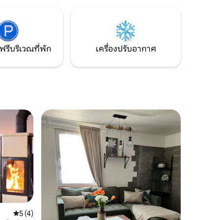
ารผ่อน
สำหรับเพื่อนและคู่รัก - มีซาวน่าขนาดใหญ่
รเล่นส
อ่างอาบน้ำและเตาผิงสำหรับช่วงเย็นที่
น้ำ
อบอุ่น สามารถเดินทางไปทะเลสาบว่ายน้ำ
ภายใน 3
ได้ภายในไม่กี่นาที
ฟรีบริเวณที่พัก
เครื่องปรับอากาศ
คะแนนเฉลี่ย 5 จาก 5, 4 รีวิว
5 (4)