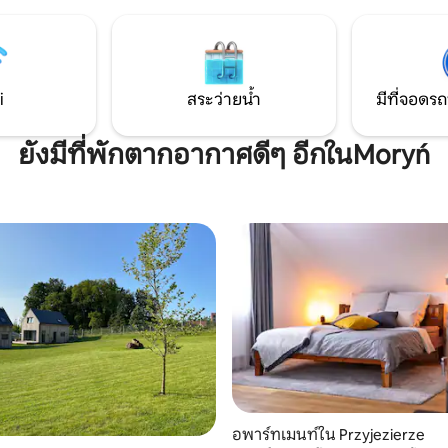
มีให้ในบ้านดีไซเนอร์ริมทะเลสาบที่
สถานที่สำหรับคนรักธรรมชาติ ก
วยความสะดวกครบครันแห่งนี้ได้
คลาย ความเครียด การตกปลา กา
ี และอยู่ห่างจากเบอร์ลินเพียง
เก็ต การพายเรือแคนู และการอาบ
ชั่วโมง ยินดีต้อนรับคุณและสัตว์
สามารถเดินทางไปยังทะเลสาบได้
ุณเป็นอย่างยิ่ง
กม.
i
สระว่ายน้ำ
มีที่จอดรถ
ยังมีที่พักตากอากาศดีๆ อีกในMoryń
อพาร์ทเมนท์ใน Przyjezierze