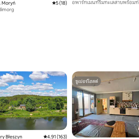
อพาร์ทเมนท์ริมทะเลสาบพร้อมท่า
, 3 รีวิว
 Moryń
คะแนนเฉลี่ย 5 จาก 5, 18 รีวิว
5 (18)
ตัว
dimorg
ซูเปอร์โฮสต์
ซูเปอร์โฮสต์
ary Błeszyn
คะแนนเฉลี่ย 4.91 จาก 5, 163 รีวิว
4.91 (163)