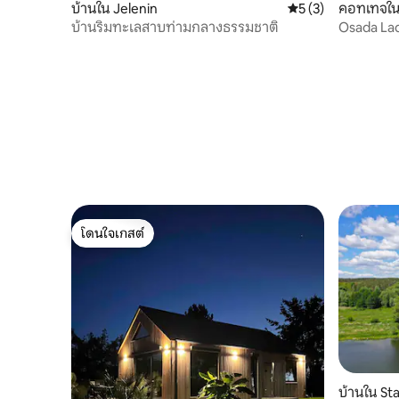
บ้านใน Jelenin
คะแนนเฉลี่ย 5 จาก 5
5 (3)
คอทเทจใน
บ้านริมทะเลสาบท่ามกลางธรรมชาติ
Osada La
โดนใจเกสต์
โดนใจเกสต์
บ้านใน St