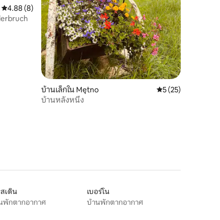
คะแนนเฉลี่ย 4.88 จาก 5, 8 รีวิว
4.88 (8)
derbruch
บ้านเล็กใน Mętno
คะแนนเฉลี่ย 5 จาก 5,
5 (25)
บ้านหลังหนึ่ง
สเดิน
เบอร์โน
านพักตากอากาศ
บ้านพักตากอากาศ