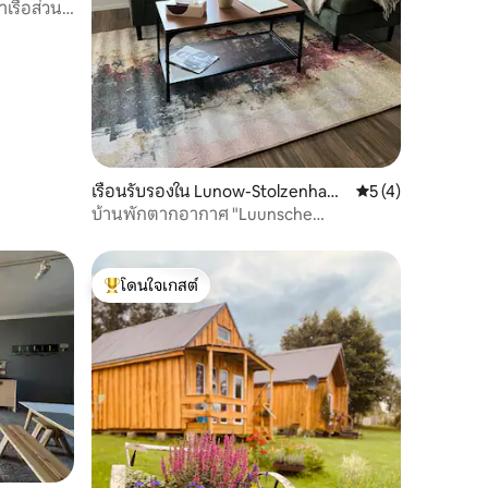
เรือส่วน
เรือนรับรองใน Lunow-Stolzenhage
คะแนนเฉลี่ย 5 จาก 5
5 (4)
n
บ้านพักตากอากาศ "Luunsche
Landpause"
โดนใจเกสต์
โดนใจเกสต์ที่สุด