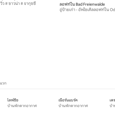
ิว # ซาวน่า # จากุซซี่
ลอฟท์ใน Bad Freienwalde
อู่ป้ายเก่า - อัพไซเคิลลอฟท์ใน O
60 รีวิว
ะแวก
ไลพ์ซิช
เนือร์นแบร์ค
เดร
บ้านพักตากอากาศ
บ้านพักตากอากาศ
บ้