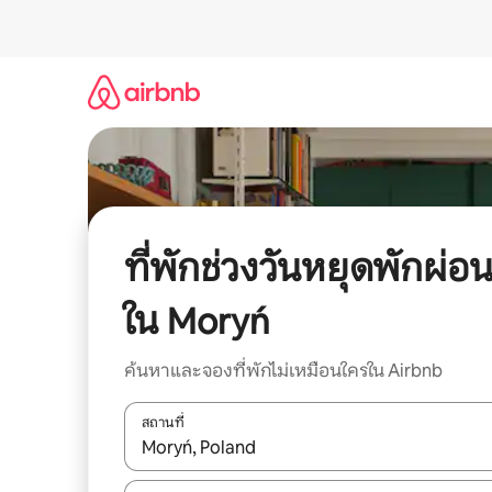
ข้าม
ไป
ยัง
เนื้อหา
ที่พักช่วงวันหยุดพักผ่อ
ใน Moryń
ค้นหาและจองที่พักไม่เหมือนใครใน Airbnb
สถานที่
ใช้ลูกศรขึ้นลง หรือใช้การสัมผัสหรือปัด เพื่อสำรวจผ