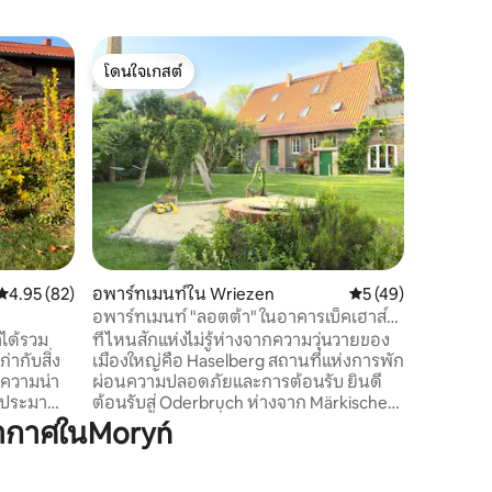
คอทเทจใ
โดนใจเกสต์
โดนใจ
Domek Tr
โดนใจเกสต์
โดนใจเกส
คอทเทจให้
ที่พักแห่ง
และป่า นี่
ทั้งการเ
ไปยังป่า
จักรยานไ
จาก Trift
เส้นทางปั่
Gryfino เ
คะแนนเฉลี่ย 4.95 จาก 5, 82 รีวิว
4.95 (82)
อพาร์ทเมนท์ใน Wriezen
คะแนนเฉลี่ย 5 จาก 5,
5 (49)
ประมาณ 30
การปั่นจ
อพาร์ทเมนท์ "ลอตต้า" ในอาคารเบ็คเฮาส์
เก่า รวมถึงห้องซาวน่า
าได้รวม
ที่ไหนสักแห่งไม่รู้ห่างจากความวุ่นวายของ
่ากับสิ่ง
เมืองใหญ่คือ Haselberg สถานที่แห่งการพัก
ความน่า
ผ่อนความปลอดภัยและการต้อนรับ ยินดี
าดประมาณ
ต้อนรับสู่ Oderbruch ห่างจาก Märkische
ไม้ผล
Schweiz เพียงไม่กี่ก้าว! เหมาะสำหรับ
ากาศในMoryń
ามของ
ครอบครัวพร้อมสวนสนามเด็กเล่นน้ำชิงช้า
การปั่น
และของเล่นมากมาย ที่พักที่ให้ความรู้สึก
r-Neisse
เหมือนอยู่บ้าน พักผ่อนและผ่อนคลาย