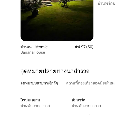
บ้านพร้อมว
บ้านใน Listomie
คะแนนเฉลี่ย 4.97 จาก 5, 
4.97 (60)
BananaHouse
จุดหมายปลายทางน่าสำรวจ
จุดหมายปลายทางใกล้ๆ
สถานที่ท่องเที่ยวยอดนิยมในล
โคเปนเฮเกน
ฮัมบวร์ค
บ้านพักตากอากาศ
บ้านพักตากอากาศ