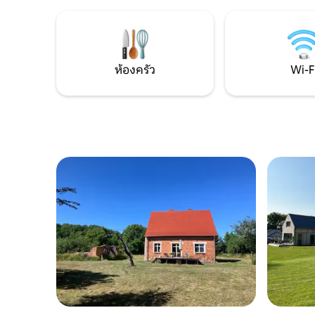
เหมาะสำหรับการตกปลา เดินป่า และปั่น
ทั้งหมดนี้
จักรยานบนเส้นทาง Blue Velo โดยมีทางเข้า
มีสิ่งอำน
สู่น้ำ ท่าเรือ ชายหาด และป่าได้โดยตรง วิว
ตลอดทั้งป
ทะเลสาบที่สวยงามและพระอาทิตย์ตกที่
ประมาณ 2 
สงบทำให้ประสบการณ์นี้สมบูรณ์ตลอดทั้งปี
เลี้ยงของค
ห้องครัว
Wi-F