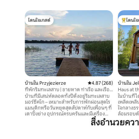
โดนใจเกสต์
โดนใจ
โดนใจเกสต์
โดนใจเกสต
บ้านใน Przyjezierze
คะแนนเฉลี่ย 4.87 จาก 5, 2
4.87 (268)
บ้านใน Je
ที่พักริมทะเลสาบ | ชายหาด ท่าเรือ และเรือ
Haus at t
พาย
กม.
บ้านที่มีเสน่ห์ตลอดทั้งปีตั้งอยู่ริมทะเลสาบ
ในบ้านที่
มอร์ซีคโก – เหมาะสำหรับการพักผ่อนสุดโร
เพลิดเพลิ
แมนติกหรือวันหยุดสุดสัปดาห์กับเพื่อนๆ ที่
ใจกลางธรร
เตาปิ้งย่าง อุปกรณ์ครบครันและมีเครื่อง
ล้อมรอบด้
ทำความร้อนให้ความสะดวกสบายในทุก
ล่องเรือ
สิ่งอำนวยค
ฤดูกาล ทะเลสาบอยู่ในเขตเงียบสงบ คุณจึง
จากชีวิตป
สามารถผ่อนคลายได้โดยไม่มีเรือยนต์หรือ
การขี่จัก
เจ็ทสกี มีเรือพายและเรือคายัคให้บริการ
เพียงแค่พ