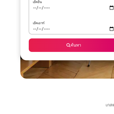
เช็คอิน
เช็คเอาท์
ค้นหา
เกสต